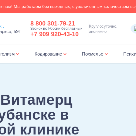
к нам! Мы работаем без выходных, с увеличенным количеством вы
8 800 301-79-21
Новокубанск ,
Круглосуточно,
Звонок по России бесплатный
аркса, 59Г
анонимно
+7 909 920-43-10
голизм
Кодирование
Похмелье
Психи
Лечение зависимости от ставок на спорт
Амбулаторная психологическая поддер
«Витамерц
убанске в
ой клинике