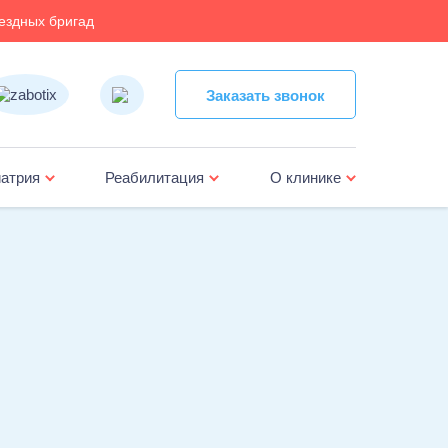
ездных бригад
Заказать звонок
Заказать звонок
атрия
Реабилитация
О клинике
жка