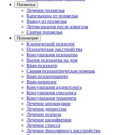
Похмелье
Лечение похмелья
Капельница от похмелья
Вывод из похмелья
Детоксикация после алкоголя
Снятие похмелья
Психиатрия
Клинический психолог
Психические расстройства
Консультация психиатра
Вызов психиатра на дом
Врач-психиатр
Скорая психиатрическая помощь
Врач-психотерапевт
Врач-невролог
Консультация аддиктолога
Консультация сексолога
Консультация терапевта
Лечение ипохондрии
Лечение депрессии
Лечение психоза
Лечение шизофрении
Лечение стресса
Лечение биполярного расстройства