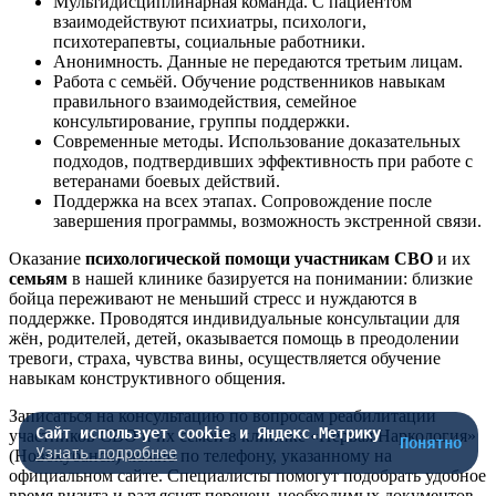
Мультидисциплинарная команда. С пациентом
взаимодействуют психиатры, психологи,
психотерапевты, социальные работники.
Анонимность. Данные не передаются третьим лицам.
Работа с семьёй. Обучение родственников навыкам
правильного взаимодействия, семейное
консультирование, группы поддержки.
Современные методы. Использование доказательных
подходов, подтвердивших эффективность при работе с
ветеранами боевых действий.
Поддержка на всех этапах. Сопровождение после
завершения программы, возможность экстренной связи.
Оказание
психологической помощи участникам СВО
и их
семьям
в нашей клинике базируется на понимании: близкие
бойца переживают не меньший стресс и нуждаются в
поддержке. Проводятся индивидуальные консультации для
жён, родителей, детей, оказывается помощь в преодолении
тревоги, страха, чувства вины, осуществляется обучение
навыкам конструктивного общения.
Записаться на консультацию по вопросам реабилитации
Сайт использует cookie и Яндекс.Метрику
участников СВО и их семей в клинике «Первая Наркология»
Понятно
Узнать подробнее
(Новокубанск) можно по телефону, указанному на
официальном сайте. Специалисты помогут подобрать удобное
время визита и разъяснят перечень необходимых документов.