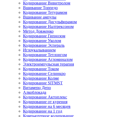
Кодирование Вивитролом
Вшивание Торпедо
Кодирование Тетурамом
Вшивание ампулы
Кодирование Дисульфирамом
Кодирование Налтрексоном
Метод Довженко
Кодирование Гипнозом
Кодирование Уколом
Кодирование Эспераль
Иглоукалыванием
Кодирование Тетлонгом
Кодирование Агломиналом
Электроимпульсная терапия
Кодирование Током
Кодирование Селинкро
Кодирование Колме
Кодирование SITMST
Витамерц Депо
Алкоблокада
Кодирование Актоплекс
Кодирование от курения
Кодирование на 6 месяцев
Кодирование на 1 год
Компьютерное кодирование