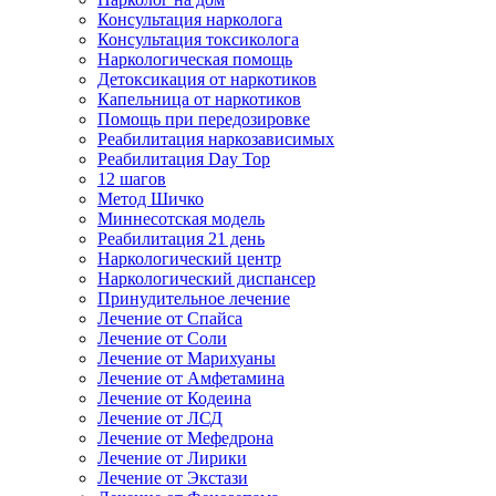
Консультация нарколога
Консультация токсиколога
Наркологическая помощь
Детоксикация от наркотиков
Капельница от наркотиков
Помощь при передозировке
Реабилитация наркозависимых
Реабилитация Day Top
12 шагов
Метод Шичко
Миннесотская модель
Реабилитация 21 день
Наркологический центр
Наркологический диспансер
Принудительное лечение
Лечение от Спайса
Лечение от Соли
Лечение от Марихуаны
Лечение от Амфетамина
Лечение от Кодеина
Лечение от ЛСД
Лечение от Мефедрона
Лечение от Лирики
Лечение от Экстази