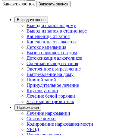
Заказать звонок
Заказать звонок
Вывод из запоя
Вывод из запоя на дому
Вывод из запоя в стационаре
Капельница от запоя
Капельница от алкоголя
Детокс капельница
Вызов нарколога на дом
Детоксикация алкоголиков
Срочный вывод из запоя
Экстренное вытрезвление
Вытрезвление на дому
Пивной запой
Принудительное лечение
Круглосуточно
Лечение белой горячки
Частный вытрезвитель
Наркомания
Лечение наркомании
Снятие ломки
Кодирование наркозависимости
УБОД
Нарколог на дом