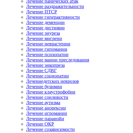
Лечение панических атак
Лечение раздражительности
Лечение ПТСР
Лечение гиперактивности
Лечение деменции
Лечение дистимии
Лечение энуреза
Лечение мигрени
Лечение неврастении
Лечение гипомании
Лечение психопатии
Лечение мании преследования
Лечение энкопреза
Лечение СДВГ
Лечение социопатии
Лечениедетских неврозов
Лечение булимии
Лечение клаустрофобии
Лечение сонливости
Лечение аутизма
Лечение анорексии
Лечение игромании
Лечение паранойи
Лечение ОКР
Лечение созависимости