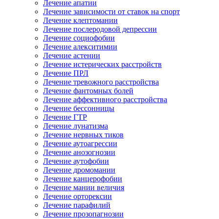
Лечение апатии
Лечение зависимости от ставок на спорт
Лечение клептомании
Лечение послеродовой депрессии
Лечение социофобии
Лечение алекситимии
Лечение астении
Лечение истерических расстройств
Лечение ПРЛ
Лечение тревожного расстройства
Лечение фантомных болей
Лечение аффективного расстройства
Лечение бессонницы
Лечение ГТР
Лечение лунатизма
Лечение нервных тиков
Лечение аутоагрессии
Лечение анозогнозии
Лечение аутофобии
Лечение дромомании
Лечение канцерофобии
Лечение мании величия
Лечение орторексии
Лечение парафилий
Лечение прозопагнозии