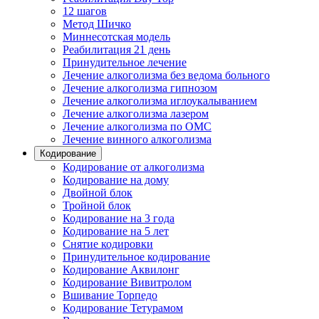
12 шагов
Метод Шичко
Миннесотская модель
Реабилитация 21 день
Принудительное лечение
Лечение алкоголизма без ведома больного
Лечение алкоголизма гипнозом
Лечение алкоголизма иглоукалыванием
Лечение алкоголизма лазером
Лечение алкоголизма по ОМС
Лечение винного алкоголизма
Кодирование
Кодирование от алкоголизма
Кодирование на дому
Двойной блок
Тройной блок
Кодирование на 3 года
Кодирование на 5 лет
Снятие кодировки
Принудительное кодирование
Кодирование Аквилонг
Кодирование Вивитролом
Вшивание Торпедо
Кодирование Тетурамом