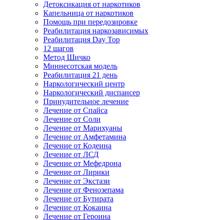
Детоксикация от наркотиков
Капельница от наркотиков
Помощь при передозировке
Реабилитация наркозависимых
Реабилитация Day Top
12 шагов
Метод Шичко
Миннесотская модель
Реабилитация 21 день
Наркологический центр
Наркологический диспансер
Принудительное лечение
Лечение от Спайса
Лечение от Соли
Лечение от Марихуаны
Лечение от Амфетамина
Лечение от Кодеина
Лечение от ЛСД
Лечение от Мефедрона
Лечение от Лирики
Лечение от Экстази
Лечение от Фенозепама
Лечение от Бутирата
Лечение от Кокаина
Лечение от Героина