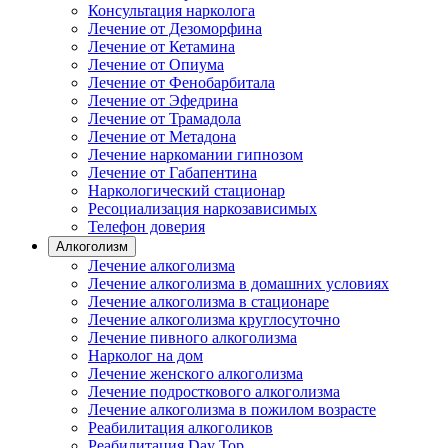
Консультация нарколога
Лечение от Дезоморфина
Лечение от Кетамина
Лечение от Опиума
Лечение от Фенобарбитала
Лечение от Эфедрина
Лечение от Трамадола
Лечение от Метадона
Лечение наркомании гипнозом
Лечение от Габапентина
Наркологический стационар
Ресоциализация наркозависимых
Телефон доверия
Алкоголизм
Лечение алкоголизма
Лечение алкоголизма в домашних условиях
Лечение алкоголизма в стационаре
Лечение алкоголизма круглосуточно
Лечение пивного алкоголизма
Нарколог на дом
Лечение женского алкоголизма
Лечение подросткового алкоголизма
Лечение алкоголизма в пожилом возрасте
Реабилитация алкоголиков
Реабилитация Day Top