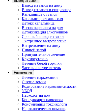
Вывод из запоя
Вывод из запоя на дому
Вывод из запоя в стационаре
Капельница от запоя
Капельница от алкоголя
Детокс капельница
Вызов нарколога на дом
Детоксикация алкоголиков
Срочный вывод из запоя
Экстренное вытрезвление
Вытрезвление на дому
Пивной запой
Принудительное лечение
Круглосуточно
Лечение белой горячки
Частный вытрезвитель
Наркомания
Лечение наркомании
Снятие ломки
Кодирование наркозависимости
УБОД
Нарколог на дом
Консультация нарколога
Консультация токсиколога
Наркологическая помощь