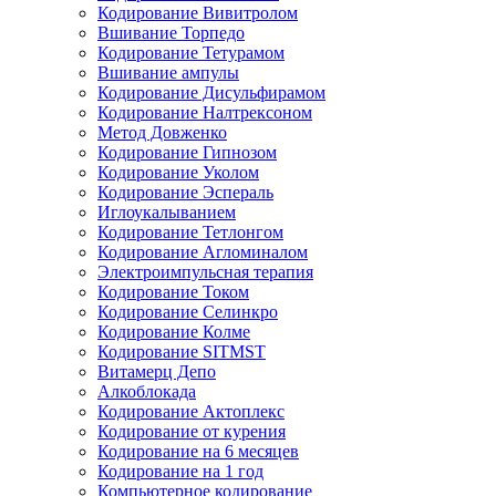
Кодирование Вивитролом
Вшивание Торпедо
Кодирование Тетурамом
Вшивание ампулы
Кодирование Дисульфирамом
Кодирование Налтрексоном
Метод Довженко
Кодирование Гипнозом
Кодирование Уколом
Кодирование Эспераль
Иглоукалыванием
Кодирование Тетлонгом
Кодирование Агломиналом
Электроимпульсная терапия
Кодирование Током
Кодирование Селинкро
Кодирование Колме
Кодирование SITMST
Витамерц Депо
Алкоблокада
Кодирование Актоплекс
Кодирование от курения
Кодирование на 6 месяцев
Кодирование на 1 год
Компьютерное кодирование