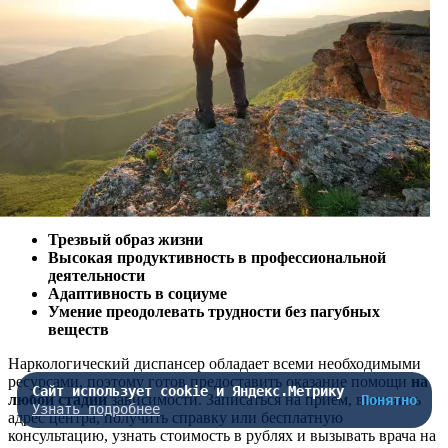
Трезвый образ жизни
Высокая продуктивность в профессиональной
деятельности
Адаптивность в социуме
Умение преодолевать трудности без пагубных
веществ
Наркологический диспансер обладает всеми необходимыми
ресурсами, поэтому готов предоставить оказание помощи
на
Сайт использует cookie и Яндекс.Метрику
любой стадии
зависимости. Записаться на прием, выяснить
Понятно
Узнать подробнее
адрес центра, получить справку или бесплатную
консультацию, узнать стоимость в рублях и вызывать врача на