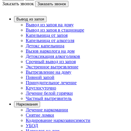
Заказать звонок
Заказать звонок
Вывод из запоя
Вывод из запоя на дому
Вывод из запоя в стационаре
Капельница от запоя
Капельница от алкоголя
Детокс капельница
Вызов нарколога на дом
Детоксикация алкоголиков
Срочный вывод из запоя
Экстренное вытрезвление
Вытрезвление на дому
Пивной запой
Принудительное лечение
Круглосуточно
Лечение белой горячки
Частный вытрезвитель
Наркомания
Лечение наркомании
Снятие ломки
Кодирование наркозависимости
УБОД
Нарколог на дом