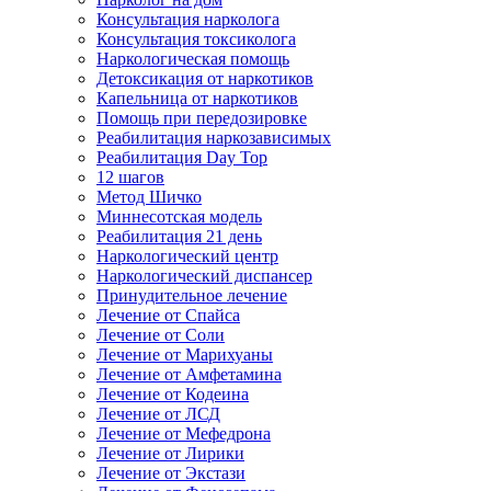
Консультация нарколога
Консультация токсиколога
Наркологическая помощь
Детоксикация от наркотиков
Капельница от наркотиков
Помощь при передозировке
Реабилитация наркозависимых
Реабилитация Day Top
12 шагов
Метод Шичко
Миннесотская модель
Реабилитация 21 день
Наркологический центр
Наркологический диспансер
Принудительное лечение
Лечение от Спайса
Лечение от Соли
Лечение от Марихуаны
Лечение от Амфетамина
Лечение от Кодеина
Лечение от ЛСД
Лечение от Мефедрона
Лечение от Лирики
Лечение от Экстази