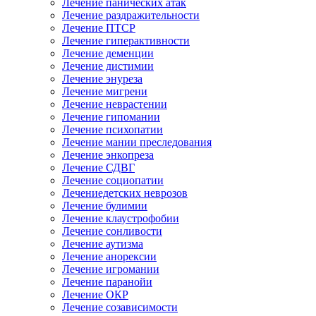
Лечение панических атак
Лечение раздражительности
Лечение ПТСР
Лечение гиперактивности
Лечение деменции
Лечение дистимии
Лечение энуреза
Лечение мигрени
Лечение неврастении
Лечение гипомании
Лечение психопатии
Лечение мании преследования
Лечение энкопреза
Лечение СДВГ
Лечение социопатии
Лечениедетских неврозов
Лечение булимии
Лечение клаустрофобии
Лечение сонливости
Лечение аутизма
Лечение анорексии
Лечение игромании
Лечение паранойи
Лечение ОКР
Лечение созависимости