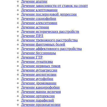
Лечение апатии
Лечение зависимости от ставок на спорт
Лечение клептомании
Лечение послеродовой депрессии
Лечение социофобии
Лечение алекситимии
Лечение астении
Лечение истерических расстройств
Лечение ПРЛ
Лечение тревожного расстройства
Лечение фантомных болей
Лечение аффективного расстройства
Лечение бессонницы
Лечение ГТР
Лечение лунатизма
Лечение нервных тиков
Лечение аутоагрессии
Лечение анозогнозии
Лечение аутофобии
Лечение дромомании
Лечение канцерофобии
Лечение мании величия
Лечение орторексии
Лечение парафилий
Лечение прозопагнозии