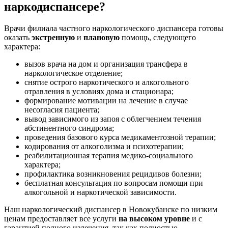
наркодиспансере?
Врачи филиала частного наркологического диспансера готовы
оказать
экстренную
и
плановую
помощь, следующего
характера:
вызов врача на дом и организация трансфера в
наркологическое отделение;
снятие острого наркотического и алкогольного
отравления в условиях дома и стационара;
формирование мотивации на лечение в случае
несогласия пациента;
вывод зависимого из запоя с облегчением течения
абстинентного синдрома;
проведения базового курса медикаментозной терапии;
кодирования от алкоголизма и психотерапии;
реабилитационная терапия медико-социального
характера;
профилактика возникновения рецидивов болезни;
бесплатная консультация по вопросам помощи при
алкогольной и наркотической зависимости.
Наш наркологический диспансер в Новокубанске по низким
ценам предоставляет все услуги
на высоком уровне
и с
гарантией полного излечения, так как полностью