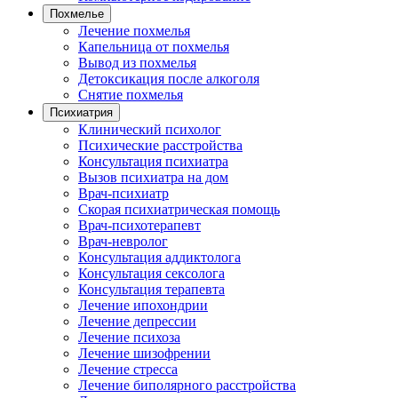
Похмелье
Лечение похмелья
Капельница от похмелья
Вывод из похмелья
Детоксикация после алкоголя
Снятие похмелья
Психиатрия
Клинический психолог
Психические расстройства
Консультация психиатра
Вызов психиатра на дом
Врач-психиатр
Скорая психиатрическая помощь
Врач-психотерапевт
Врач-невролог
Консультация аддиктолога
Консультация сексолога
Консультация терапевта
Лечение ипохондрии
Лечение депрессии
Лечение психоза
Лечение шизофрении
Лечение стресса
Лечение биполярного расстройства