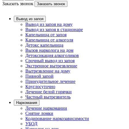
Заказать звонок
Заказать звонок
Вывод из запоя
Вывод из запоя на дому
Вывод из запоя в стационаре
Капельница от запоя
Капельница от алкоголя
Детокс капельница
Вызов нарколога на дом
Детоксикация алкоголиков
Срочный вывод из запоя
Экстренное вытрезвление
Вытрезвление на дому
Пивной запой
Принудительное лечение
Круглосуточно
Лечение белой горячки
Частный вытрезвитель
Наркомания
Лечение наркомании
Снятие ломки
Кодирование наркозависимости
УБОД
Нарколог на дом