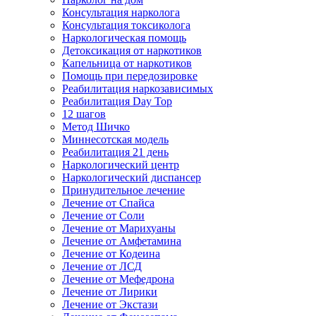
Консультация нарколога
Консультация токсиколога
Наркологическая помощь
Детоксикация от наркотиков
Капельница от наркотиков
Помощь при передозировке
Реабилитация наркозависимых
Реабилитация Day Top
12 шагов
Метод Шичко
Миннесотская модель
Реабилитация 21 день
Наркологический центр
Наркологический диспансер
Принудительное лечение
Лечение от Спайса
Лечение от Соли
Лечение от Марихуаны
Лечение от Амфетамина
Лечение от Кодеина
Лечение от ЛСД
Лечение от Мефедрона
Лечение от Лирики
Лечение от Экстази