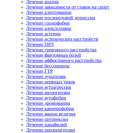
Лечение апатии
Лечение зависимости от ставок на спорт
Лечение клептомании
Лечение послеродовой депрессии
Лечение социофобии
Лечение алекситимии
Лечение астении
Лечение истерических расстройств
Лечение ПРЛ
Лечение тревожного расстройства
Лечение фантомных болей
Лечение аффективного расстройства
Лечение бессонницы
Лечение ГТР
Лечение лунатизма
Лечение нервных тиков
Лечение аутоагрессии
Лечение анозогнозии
Лечение аутофобии
Лечение дромомании
Лечение канцерофобии
Лечение мании величия
Лечение орторексии
Лечение парафилий
Лечение прозопагнозии