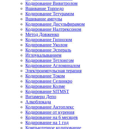
Кодирование Вивитролом
Вшивание Торпедо
Кодирование Тетурамом
Вшивание ампулы
Кодирование Дисульфирамом
Кодирование Налтрексоном
Метод Довженко
Кодирование Гипнозом
Кодирование Уколом
Кодирование Эспераль
Иглоукалыванием
Кодирование Тетлонгом
Кодирование Агломиналом
Электроимпульсная терапия
Кодирование Током
Кодирование Селинкро
Кодирование Колме
Кодирование SITMST
Витамерц Депо
Алкоблокада
Кодирование Актоплекс
Кодирование от курения
Кодирование на 6 месяцев
Кодирование на 1 год
Компьютерное кодирование