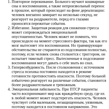
Повторное переживание. Больного мучают кошмарные
сны и воспоминания, а также непроизвольный перенос
в прошлое, который происходит на фоне дереализации:
человек внезапно замирает на несколько секунд, не
реагирует на раздражители, перед его глазами
проносятся пережитые события.
Избегание. Защитная реакция для снижения стресса
может сопровождаться эмоциональной
опустошенностью. Человек может не помнить, что
происходило на момент стрессового фактора, так как его
мозг вытесняет эти воспоминания. Но травмирующие
обстоятельства не стираются из подсознания полностью,
поэтому, если человек снова столкнется с триггером, он
испытает тяжелый стресс. Вытесненные в подсознание
воспоминания могут давать о себе знать во снах.
Гипервозбудимость. После столкновения с источником
стресса психика постоянно находится в режиме
готовности противостоять опасности. Поэтому больной
избыточно реагирует на различные события, становится
более раздражительным и тревожным.
Эмоциональная лабильность. При ПТСР пациенты
часто воспринимают мир как враждебную среду, где их
в любой момент может подстерегать опасность. Человек
чувствует себя маленьким, незащищенным, уязвимым,
поэтому находится в постоянном напряжении. Это