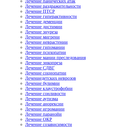
Лечение панических атак
Лечение раздражительности
Лечение ПТСР
Лечение гиперактивности
Лечение деменции
Лечение дистимии
Лечение энуреза
Лечение мигрени
Лечение неврастении
Лечение гипомании
Лечение психопатии
Лечение мании преследования
Лечение энкопреза
Лечение СДВГ
Лечение социопатии
Лечениедетских неврозов
Лечение булимии
Лечение клаустрофобии
Лечение сонливости
Лечение аутизма
Лечение анорексии
Лечение игромании
Лечение паранойи
Лечение ОКР
Лечение созависимости