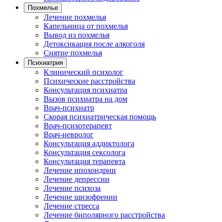
Похмелье
Лечение похмелья
Капельница от похмелья
Вывод из похмелья
Детоксикация после алкоголя
Снятие похмелья
Психиатрия
Клинический психолог
Психические расстройства
Консультация психиатра
Вызов психиатра на дом
Врач-психиатр
Скорая психиатрическая помощь
Врач-психотерапевт
Врач-невролог
Консультация аддиктолога
Консультация сексолога
Консультация терапевта
Лечение ипохондрии
Лечение депрессии
Лечение психоза
Лечение шизофрении
Лечение стресса
Лечение биполярного расстройства