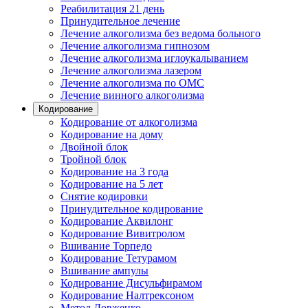
Реабилитация 21 день
Принудительное лечение
Лечение алкоголизма без ведома больного
Лечение алкоголизма гипнозом
Лечение алкоголизма иглоукалыванием
Лечение алкоголизма лазером
Лечение алкоголизма по ОМС
Лечение винного алкоголизма
Кодирование
Кодирование от алкоголизма
Кодирование на дому
Двойной блок
Тройной блок
Кодирование на 3 года
Кодирование на 5 лет
Снятие кодировки
Принудительное кодирование
Кодирование Аквилонг
Кодирование Вивитролом
Вшивание Торпедо
Кодирование Тетурамом
Вшивание ампулы
Кодирование Дисульфирамом
Кодирование Налтрексоном
Метод Довженко