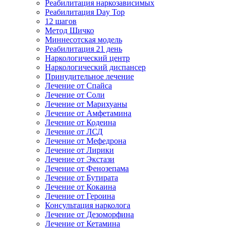
Реабилитация наркозависимых
Реабилитация Day Top
12 шагов
Метод Шичко
Миннесотская модель
Реабилитация 21 день
Наркологический центр
Наркологический диспансер
Принудительное лечение
Лечение от Спайса
Лечение от Соли
Лечение от Марихуаны
Лечение от Амфетамина
Лечение от Кодеина
Лечение от ЛСД
Лечение от Мефедрона
Лечение от Лирики
Лечение от Экстази
Лечение от Фенозепама
Лечение от Бутирата
Лечение от Кокаина
Лечение от Героина
Консультация нарколога
Лечение от Дезоморфина
Лечение от Кетамина