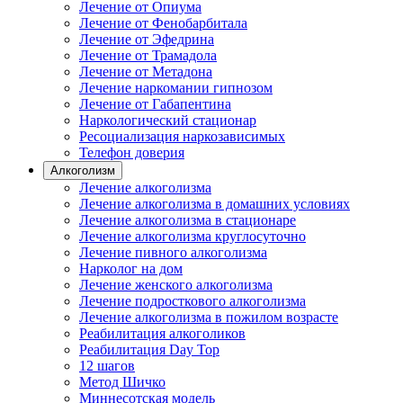
Лечение от Опиума
Лечение от Фенобарбитала
Лечение от Эфедрина
Лечение от Трамадола
Лечение от Метадона
Лечение наркомании гипнозом
Лечение от Габапентина
Наркологический стационар
Ресоциализация наркозависимых
Телефон доверия
Алкоголизм
Лечение алкоголизма
Лечение алкоголизма в домашних условиях
Лечение алкоголизма в стационаре
Лечение алкоголизма круглосуточно
Лечение пивного алкоголизма
Нарколог на дом
Лечение женского алкоголизма
Лечение подросткового алкоголизма
Лечение алкоголизма в пожилом возрасте
Реабилитация алкоголиков
Реабилитация Day Top
12 шагов
Метод Шичко
Миннесотская модель