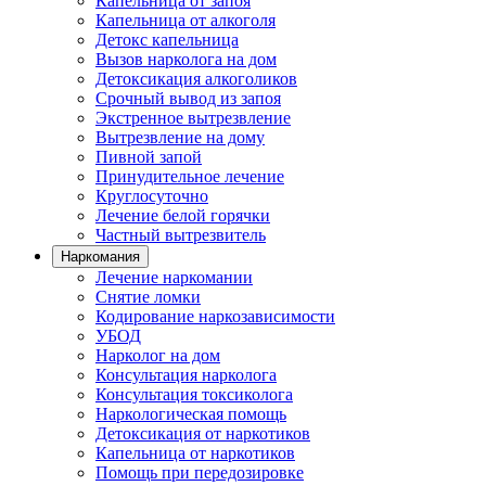
Капельница от запоя
Капельница от алкоголя
Детокс капельница
Вызов нарколога на дом
Детоксикация алкоголиков
Срочный вывод из запоя
Экстренное вытрезвление
Вытрезвление на дому
Пивной запой
Принудительное лечение
Круглосуточно
Лечение белой горячки
Частный вытрезвитель
Наркомания
Лечение наркомании
Снятие ломки
Кодирование наркозависимости
УБОД
Нарколог на дом
Консультация нарколога
Консультация токсиколога
Наркологическая помощь
Детоксикация от наркотиков
Капельница от наркотиков
Помощь при передозировке