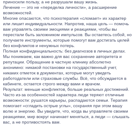
приносили пользу, а не разрушали вашу жизнь.
Лечение от ЛСД
Лечение биполярного расстройства
Кодирование Агломиналом
Лечение — это не «переделка личности», а расширение
Лечение от Мефедрона
Лечение панических атак
возможностей.
Электроимпульсная терапия
Многие опасаются, что психотерапия «сломает» их характер
Лечение от Лирики
Лечение раздражительности
Кодирование Током
или лишит индивидуальности. Напротив, наша цель — помочь
Лечение от Экстази
Лечение ПТСР
вам управлять своими эмоциями и реакциями, чтобы вы
Кодирование Селинкро
Лечение от Фенозепама
перестали быть заложником импульсов. Вы остаетесь собой, но
Лечение гиперактивности
Кодирование Колме
получаете инструменты, которые помогут вам достигать целей
Лечение от Бутирата
Лечение деменции
без конфликтов и ненужных потерь.
Кодирование SITMST
Лечение от Кокаина
Лечение дистимии
Полная конфиденциальность: без диагнозов в личных делах.
Витамерц Депо
Мы понимаем, как важно для вас сохранение авторитета и
Лечение от Героина
Лечение энуреза
репутации. Обращение в частную клинику абсолютно
Алкоблокада
Консультация нарколога
Лечение мигрени
анонимно: никакой постановки на государственный учет,
Кодирование Актоплекс
никаких отметок в документах, которые могут увидеть
Лечение от Дезоморфина
Лечение неврастении
Кодирование от курения
работодатели или страховые службы. Всё, что обсуждается в
Лечение от Кетамина
Лечение гипомании
кабинете, остается строго между вами и врачом.
Кодирование на 6 месяцев
Результат: меньше конфликтов, больше реальных достижений.
Лечение от Опиума
Лечение психопатии
Кодирование на 1 год
Часто из-за особенностей характера люди теряют отличные
Лечение от Фенобарбитала
Лечение мании преследования
возможности: рушатся карьеры, распадаются семьи. Терапия
Компьютерное кодирование
Лечение от Эфедрина
помогает «сгладить острые углы», сохраняя при этом вашу
Лечение энкопреза
волю и энергию. Вы увидите, что, когда вы управляете своими
Лечение от Трамадола
Лечение СДВГ
реакциями, мир вокруг начинает меняться, а люди — слышать
Лечение от Метадона
Лечение социопатии
вас, а не противостоять вам.
Лечение наркомании гипнозом
Лечениедетских неврозов