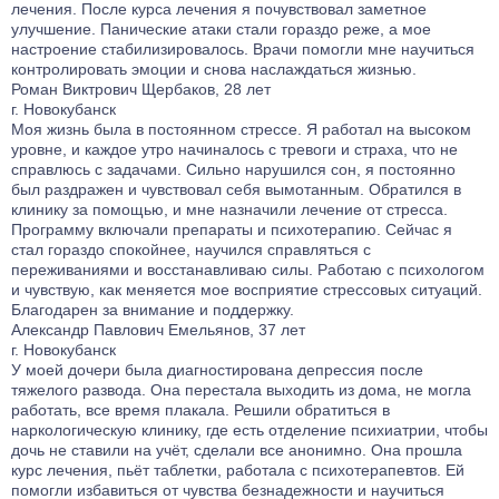
лечения. После курса лечения я почувствовал заметное
улучшение. Панические атаки стали гораздо реже, а мое
настроение стабилизировалось. Врачи помогли мне научиться
контролировать эмоции и снова наслаждаться жизнью.
Роман Виктрович Щербаков, 28 лет
г. Новокубанск
Моя жизнь была в постоянном стрессе. Я работал на высоком
уровне, и каждое утро начиналось с тревоги и страха, что не
справлюсь с задачами. Сильно нарушился сон, я постоянно
был раздражен и чувствовал себя вымотанным. Обратился в
клинику за помощью, и мне назначили лечение от стресса.
Программу включали препараты и психотерапию. Сейчас я
стал гораздо спокойнее, научился справляться с
переживаниями и восстанавливаю силы. Работаю с психологом
и чувствую, как меняется мое восприятие стрессовых ситуаций.
Благодарен за внимание и поддержку.
Александр Павлович Емельянов, 37 лет
г. Новокубанск
У моей дочери была диагностирована депрессия после
тяжелого развода. Она перестала выходить из дома, не могла
работать, все время плакала. Решили обратиться в
наркологическую клинику, где есть отделение психиатрии, чтобы
дочь не ставили на учёт, сделали все анонимно. Она прошла
курс лечения, пьёт таблетки, работала с психотерапевтов. Ей
помогли избавиться от чувства безнадежности и научиться