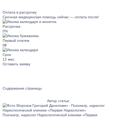
Лечение от Габапентина
Лечение булимии
Наркологический стационар
Лечение клаустрофобии
Оплата в рассрочку
Ресоциализация наркозависимых
Лечение сонливости
Срочная медицинская помощь сейчас — оплата после!
Телефон доверия
Лечение аутизма
Рассрочка
Лечение анорексии
0%
Лечение игромании
Первый платеж
Лечение паранойи
0₽
Лечение ОКР
Срок
Лечение созависимости
12
мес.
Лечение апатии
Оставить заявку
Лечение зависимости от ставок на спорт
Лечение клептомании
Лечение послеродовой депрессии
Содержание страницы
Лечение социофобии
Лечение алекситимии
Автор статьи:
Лечение астении
Лечение истерических расстройств
Психиатр, нарколог Наркологической клиники «Первая
Лечение ПРЛ