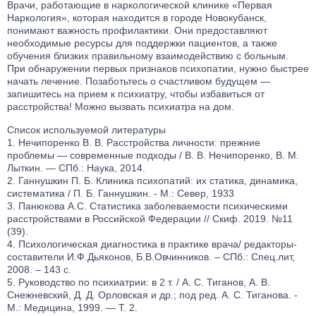
Врачи, работающие в
наркологической клинике «Первая
Наркология»
, которая находится в городе Новокубанск,
понимают важность профилактики. Они предоставляют
необходимые ресурсы для поддержки пациентов, а также
обучения близких правильному взаимодействию с больным.
При обнаружении первых признаков психопатии, нужно быстрее
начать лечение. Позаботьтесь о счастливом будущем —
запишитесь на прием к психиатру, чтобы избавиться от
расстройства! Можно
вызвать психиатра на дом
.
Список используемой литературы
Нечипоренко В. В. Расстройства личности: прежние
проблемы — современные подходы / В. В. Нечипоренко, В. М.
Лыткин. — СПб.: Наука, 2014.
Ганнушкин П. Б. Клиника психопатий: их статика, динамика,
систематика / П. Б. Ганнушкин. - М.: Север, 1933
Панюкова А.С. Статистика заболеваемости психическими
расстройствами в Российской Федерации // Скиф. 2019. №11
(39).
Психологическая диагностика в практике врача/ редакторы-
составители И.Ф.Дьяконов, Б.В.Овчинников. – СПб.: Спец.лит,
2008. – 143 с.
Руководство по психиатрии: в 2 т. / А. С. Тиганов, А. В.
Снежневский, Д. Д. Орловская и др.; под ред. А. С. Тиганова. -
М.: Медицина, 1999. — Т. 2.