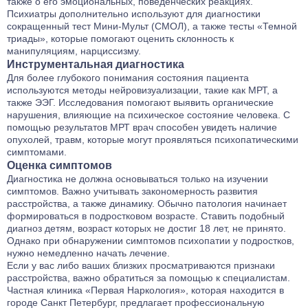
также о его эмоциональных, поведенческих реакциях.
Психиатры дополнительно используют для диагностики
сокращенный тест Мини-Мульт (СМОЛ), а также тесты «Темной
триады», которые помогают оценить склонность к
манипуляциям, нарциссизму.
Инструментальная диагностика
Для более глубокого понимания состояния пациента
используются методы нейровизуализации, такие как МРТ, а
также ЭЭГ. Исследования помогают выявить органические
нарушения, влияющие на психическое состояние человека. С
помощью результатов МРТ врач способен увидеть наличие
опухолей, травм, которые могут проявляться психопатическими
симптомами.
Оценка симптомов
Диагностика не должна основываться только на изучении
симптомов. Важно учитывать закономерность развития
расстройства, а также динамику. Обычно патология начинает
формироваться в подростковом возрасте. Ставить подобный
диагноз детям, возраст которых не достиг 18 лет, не принято.
Однако при обнаружении симптомов психопатии у подростков,
нужно немедленно начать лечение.
Если у вас либо ваших близких просматриваются признаки
расстройства, важно обратиться за помощью к специалистам.
Частная клиника «Первая Наркология», которая находится в
городе Санкт Петербург, предлагает профессиональную