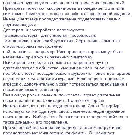
направленную на уменьшение психопатических проявлений.
Препараты помогают скорректировать поведение, облегчить
симптомы. Психиатры стараются избегать чрезмерной седации.
Иначе у человека пропадет желание поддерживать связь с
другими людьми.
Для терапии расстройства используются:
транквилизаторы - для снижения тревожности;
тимолептики, такие как Флуоксетин, Сертралин - помогают
стабилизировать настроение;
нейролептики - например, Рисперидон, которые могут быть
назначены при ярко выраженных симптомах.
Психотропные средства помогают пациентам лучше
адаптироваться в обществе, уменьшая эмоциональную
нестабильность, поведенческие нарушения. Прием препаратов
осуществляется короткими курсами. Если пациент проявляет
агрессию, дополнительно может потребоваться пребывание в
психиатрическом стационаре.
Решающую роль в лечении психопатии играет длительная
психотерапия и реабилитация. В клинике «Первая
Наркология», которая находится в городе Санкт Петербург,
используются методы групповой, семейной, индивидуальной
психотерапии. Выбор способа зависит от типа расстройства, а
также динамики его проявления.
При успешной психотерапии пациент учится конструктивно
преодолевать межличностные конфликты. Он начинает