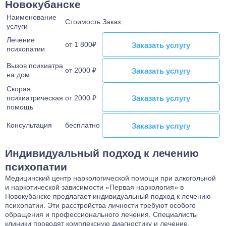
Новокубанске
Наименование
Стоимость
Заказ
услуги
Лечение
от 1 800₽
Заказать услугу
Заказать услугу
психопатии
Вызов психиатра
от 2000 ₽
Заказать услугу
Заказать услугу
на дом
Скорая
Заказать услугу
Заказать услугу
психиатрическая
от 2000 ₽
помощь
Консультация
бесплатно
Заказать услугу
Заказать услугу
Индивидуальный подход к лечению
психопатии
Медицинский центр наркологической помощи при алкогольной
и наркотической зависимости «Первая наркология» в
Новокубанске предлагает индивидуальный подход к лечению
психопатии. Эти расстройства личности требуют особого
обращения и профессионального лечения. Специалисты
клиники проводят комплексную диагностику и лечение,