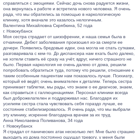
справляться с эмоциями. Сейчас дочь снова радуется жизни,
она вернулась к работе и встретила нового человека. Я очень
рада, что мы обратились за помощью в наркологическую
клинику, хотя вначале это казалось нелогичным.
Валентина Михайловна Скрябкина, 52 года
г. Новокубанск
Моя сестра страдает от шизофрении, и наша семья была в
отчаянии. Дебют заболевания произошел из-за смерти ее
дочери. Появились бредовые идеи, она могла не спать сутками,
разговаривала с кем-то. До диспансера нам ехать было далеко,
не хотели ставить её сразу на учёт, вдруг, ничего страшного не
было. Первая наркология не очень далеко от дома, решили
попробовать обратиться туда, потому что решили, отношение к
таким особенным пациентам нам показалось лучше. Психиатр,
который её ведёт, очень внимателен к деталям. Теперь сестра
принимает таблетки, мы рады, что знаем о ее диагнозе, знаем,
как справиться с галлюцинациями. Персонал клиники всегда
был доброжелателен и поддерживал нас. Благодаря их
усилиям сестра стала чувствовать себя гораздо лучше, ее
состояние стабилизировалось. Я очень рада, что мы выбрали
эту клинику, искренне благодарна врачам за их труд.
Анна Николаевна Поливанова, 34 года
г. Новокубанск
Я страдал от панических атак несколько лет. Мне было страшно
выходить из дома постоянно ощущал тревогу, у меня были