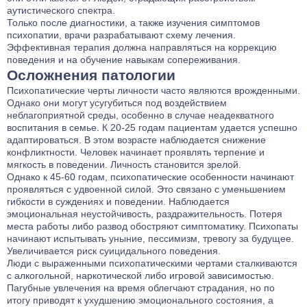
аутистического спектра.
Только после диагностики, а также изучения симптомов
психопатии, врачи разрабатывают схему лечения.
Эффективная терапия должна направляться на коррекцию
поведения и на обучение навыкам сопереживания.
Осложнения патологии
Психопатические черты личности часто являются врожденными.
Однако они могут усугубиться под воздействием
неблагоприятной среды, особенно в случае неадекватного
воспитания в семье. К 20-25 годам пациентам удается успешно
адаптироваться. В этом возрасте наблюдается снижение
конфликтности. Человек начинает проявлять терпение и
мягкость в поведении. Личность становится зрелой.
Однако к 45-60 годам, психопатические особенности начинают
проявляться с удвоенной силой. Это связано с уменьшением
гибкости в суждениях и поведении. Наблюдается
эмоциональная неустойчивость, раздражительность. Потеря
места работы либо развод обостряют симптоматику. Психопаты
начинают испытывать уныние, пессимизм, тревогу за будущее.
Увеличивается риск суицидального поведения.
Люди с выраженными психопатическими чертами сталкиваются
с алкогольной, наркотической либо игровой зависимостью.
Пагубные увлечения на время облегчают страдания, но по
итогу приводят к ухудшению эмоционального состояния, а