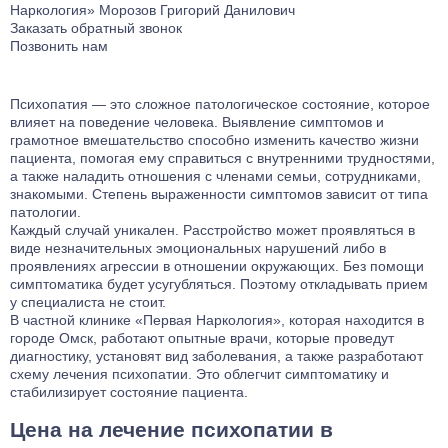
Наркология»
Морозов Григорий Данилович
Лечение тревожного расстройства
Заказать обратный звонок
Позвонить нам
Лечение фантомных болей
Лечение аффективного расстройства
Лечение бессонницы
Психопатия — это сложное патологическое состояние, которое
влияет на поведение человека. Выявление симптомов и
Лечение ГТР
грамотное вмешательство способно изменить качество жизни
Лечение лунатизма
пациента, помогая ему справиться с внутренними трудностями,
а также наладить отношения с членами семьи, сотрудниками,
Лечение нервных тиков
знакомыми. Степень выраженности симптомов зависит от типа
Лечение аутоагрессии
патологии.
Каждый случай уникален. Расстройство может проявляться в
Лечение анозогнозии
виде незначительных эмоциональных нарушений либо в
Лечение аутофобии
проявлениях агрессии в отношении окружающих. Без помощи
симптоматика будет усугубляться. Поэтому откладывать прием
Лечение дромомании
у специалиста не стоит.
Лечение канцерофобии
В частной клинике «Первая Наркология», которая находится в
Лечение мании величия
городе Омск, работают опытные врачи, которые проведут
диагностику, установят вид заболевания, а также разработают
Лечение орторексии
схему лечения психопатии. Это облегчит симптоматику и
Лечение парафилий
стабилизирует состояние пациента.
Лечение прозопагнозии
Цена на лечение психопатии в
Психиатрическая клиника