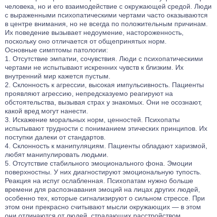
лечение, психотерапевтические сессии и программы
человека, но и его взаимодействие с окружающей средой. Люди
реабилитации, что позволяет стабилизировать состояние
с выраженными психопатическими чертами часто оказываются
пациентов и улучшить качество их жизни.
в центре внимания, но не всегда по положительным причинам.
Их поведение вызывает недоумение, настороженность,
поскольку оно отличается от общепринятых норм.
Основные симптомы патологии:
Отсутствие эмпатии, сочувствия. Люди с психопатическими
чертами не испытывают искренних чувств к близким. Их
внутренний мир кажется пустым.
Склонность к агрессии, высокая импульсивность. Пациенты
проявляют агрессию, непредсказуемо реагируют на
обстоятельства, вызывая страх у знакомых. Они не осознают,
какой вред могут нанести.
Искажение моральных норм, ценностей. Психопаты
испытывают трудности с пониманием этических принципов. Их
поступки далеки от стандартов.
Склонность к манипуляциям. Пациенты обладают харизмой,
любят манипулировать людьми.
Отсутствие стабильного эмоционального фона. Эмоции
поверхностны. У них диагностируют эмоциональную тупость.
Реакция на испуг ослабленная. Психопатам нужно больше
времени для распознавания эмоций на лицах других людей,
особенно тех, которые сигнализируют о сильном стрессе. При
этом они прекрасно считывают мысли окружающих — в этом
они отличаются от людей, страдающих расстройством