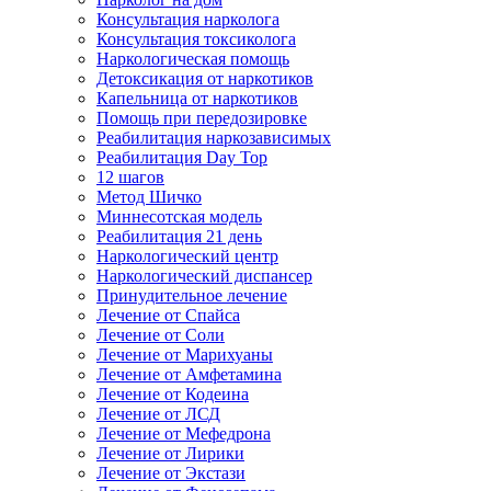
Консультация нарколога
Консультация токсиколога
Наркологическая помощь
Детоксикация от наркотиков
Капельница от наркотиков
Помощь при передозировке
Реабилитация наркозависимых
Реабилитация Day Top
12 шагов
Метод Шичко
Миннесотская модель
Реабилитация 21 день
Наркологический центр
Наркологический диспансер
Принудительное лечение
Лечение от Спайса
Лечение от Соли
Лечение от Марихуаны
Лечение от Амфетамина
Лечение от Кодеина
Лечение от ЛСД
Лечение от Мефедрона
Лечение от Лирики
Лечение от Экстази