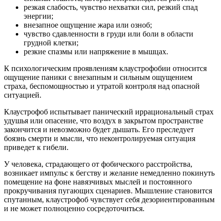
резкая слабость, чувство нехватки сил, резкий спад
энергии;
внезапное ощущение жара или озноб;
чувство сдавленности в груди или боли в области
грудной клетки;
резкие спазмы или напряжение в мышцах.
К психологическим проявлениям клаустрофобии относится
ощущение паники с внезапным и сильным ощущением
страха, беспомощностью и утратой контроля над опасной
ситуацией.
Клаустрофоб испытывает панический иррациональный страх
удушья или опасение, что воздух в закрытом пространстве
закончится и невозможно будет дышать. Его преследует
боязнь смерти и мысли, что неконтролируемая ситуация
приведет к гибели.
У человека, страдающего от фобического расстройства,
возникает импульс к бегству и желание немедленно покинуть
помещение на фоне навязчивых мыслей и постоянного
прокручивания пугающих сценариев. Мышление становится
спутанным, клаустрофоб чувствует себя дезориентированным
и не может полноценно сосредоточиться.