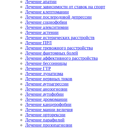
Лечение апатии
Лечение зависимости от ставок на спорт
Лечение клептомании
Лечение послеродовой депрессии
Лечение социофобии
Лечение алекситимии
Лечение астении
Лечение истерических расстройств
Лечение ПРЛ
Лечение тревожного расстройства
Лечение фантомных болей
Лечение аффективного расстройства
Лечение бессонницы
Лечение ГТР
Лечение лунатизма
Лечение нервных тиков
Лечение аутоагрессии
Лечение анозогнозии
Лечение аутофобии
Лечение дромомании
Лечение канцерофобии
Лечение мании величия
Лечение орторексии
Лечение парафилий
Лечение прозопагнозии