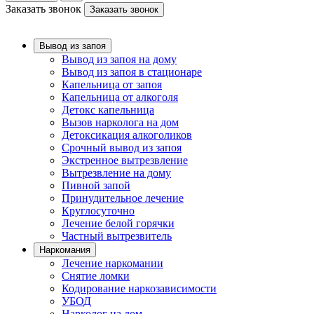
Заказать звонок
Заказать звонок
Вывод из запоя
Вывод из запоя на дому
Вывод из запоя в стационаре
Капельница от запоя
Капельница от алкоголя
Детокс капельница
Вызов нарколога на дом
Детоксикация алкоголиков
Срочный вывод из запоя
Экстренное вытрезвление
Вытрезвление на дому
Пивной запой
Принудительное лечение
Круглосуточно
Лечение белой горячки
Частный вытрезвитель
Наркомания
Лечение наркомании
Снятие ломки
Кодирование наркозависимости
УБОД
Нарколог на дом