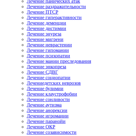
Лечение панических атак
Лечение раздражительности
Лечение ПТСР
Лечение гиперактивности
Лечение деменции
Лечение дистимии
Лечение энуреза
Лечение мигрени
Лечение неврастении
Лечение гипомании
Лечение психопатии
Лечение мании преследования
Лечение энкопреза
Лечение СДВГ
Лечение социопатии
Лечениедетских неврозов
Лечение булимии
Лечение клаустрофобии
Лечение сонливости
Лечение аутизма
Лечение анорексии
Лечение игромании
Лечение паранойи
Лечение ОКР
Лечение созависимости