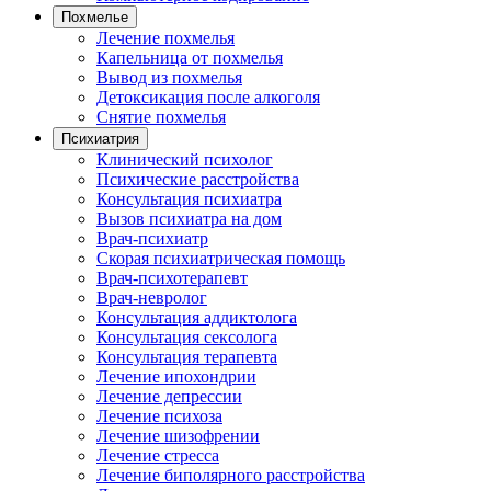
Похмелье
Лечение похмелья
Капельница от похмелья
Вывод из похмелья
Детоксикация после алкоголя
Снятие похмелья
Психиатрия
Клинический психолог
Психические расстройства
Консультация психиатра
Вызов психиатра на дом
Врач-психиатр
Скорая психиатрическая помощь
Врач-психотерапевт
Врач-невролог
Консультация аддиктолога
Консультация сексолога
Консультация терапевта
Лечение ипохондрии
Лечение депрессии
Лечение психоза
Лечение шизофрении
Лечение стресса
Лечение биполярного расстройства