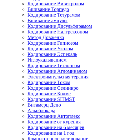
Кодирование Вивитролом
Вшивание Торпедо
Кодирование Тетурамом
Вшивание ампулы
Кодирование Дисульфирамом
Кодирование Налтрексоном
Метод Довженко
Кодирование Гипнозом
Кодирование Уколом
Кодирование Эспераль
Иглоукалыванием
Кодирование Тетлонгом
Кодирование Агломиналом
Электроимпульсная терапия
Кодирование Током
Кодирование Селинкро
Кодирование Колме
Кодирование SITMST
Витамерц Депо
Алкоблокада
Кодирование Актоплекс
Кодирование от курения
Кодирование на 6 месяцев
Кодирование на 1 год
Компьютерное кодирование