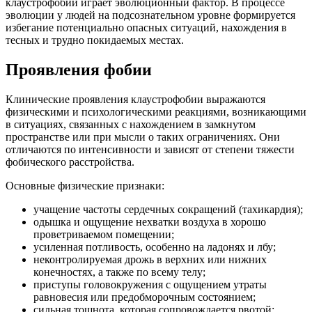
клаустрофобии играет эволюционный фактор. В процессе
эволюции у людей на подсознательном уровне формируется
избегание потенциально опасных ситуаций, нахождения в
тесных и трудно покидаемых местах.
Проявления фобии
Клинические проявления клаустрофобии выражаются
физическими и психологическими реакциями, возникающими
в ситуациях, связанных с нахождением в замкнутом
пространстве или при мысли о таких ограничениях. Они
отличаются по интенсивности и зависят от степени тяжести
фобического расстройства.
Основные физические признаки:
учащение частоты сердечных сокращений (тахикардия);
одышка и ощущение нехватки воздуха в хорошо
проветриваемом помещении;
усиленная потливость, особенно на ладонях и лбу;
неконтролируемая дрожь в верхних или нижних
конечностях, а также по всему телу;
приступы головокружения с ощущением утраты
равновесия или предобморочным состоянием;
сильная тошнота, которая сопровождается рвотой;