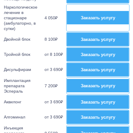
Наркологическое
лечение в
Заказать услугу
Заказать услугу
стационаре
4 050₽
(амбулаторно, в
сутки)
Двойной блок
8 100₽
Заказать услугу
Заказать услугу
Тройной блок
от 8 100₽
Заказать услугу
Заказать услугу
Дисульфирам
от 3 690₽
Заказать услугу
Заказать услугу
Имплантация
Заказать услугу
Заказать услугу
препарата
7 200₽
Эспераль
Аквилонг
от 3 690₽
Заказать услугу
Заказать услугу
Алгоминал
от 3 690₽
Заказать услугу
Заказать услугу
Инъекция