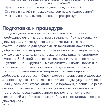
репутацию на работе?
снова.
подбираем метод под конкретного человека, а не «как у
защищённая врачебной тайной. Мы не информируем
Абсолютно нет. Работодатель не имеет никаких легальных
Нужен ли паспорт для проведения кодирования?
всех».
родственников и не подтверждаем факт вашего обращения в
каналов для получения подобной информации. Все
Да, паспорт необходим. Это требование закона для
Ставят ли на учёт в наркодиспансер после кодирования?
наш центр. Ваше решение сохраняется в тайне, если только
документы, связанные с лечением, хранятся в нашем
оформления информированного добровольного согласия на
Нет. Кодирование в частной клинике — это платная
Можно ли оплатить кодирование в рассрочку?
вы сами не захотите им поделиться.
центре. При необходимости предоставить справку
медицинское вмешательство и договора на оказание
медицинская услуга, не связанная с системой
Мы понимаем, что решение о кодировании часто нужно
(например, для отгула) мы выписываем нейтральный
платных услуг. Предоставление паспорта обеспечивает вашу
государственного наркологического учёта. Мы не передаём
принять оперативно. Поэтому у нас предусмотрены гибкие
Подготовка к процедуре
документ без указания диагноза и метода лечения.
юридическую защиту и гарантирует, что процедура
сведения в диспансер. Вы сохраняете все права, включая
условия. После консультации врача и выбора метода
проводится добровольно и легально, но не означает
возможность управления транспортным средством (после
кодирования вы можете обсудить с администратором
Перед введением лекарства и лечением алкоголизма
постановки на какой-либо учёт.
получения обычной справки от терапевта в установленном
возможность разбивки платежа на 2-3 части по удобному для
необходимо очистить организм от этанола. При кодировании
порядке).
вас графику.
дисульфирам действует как антагонист алкоголя, а их
сочетание опасно для здоровья. Детоксикация может быть
добровольной и экстренной. По мнению наших специалистов,
лучше ставить капельницу, поскольку отказаться от спиртного
нужно на 3—5 дней, и не все зависимые могут это сделать.
Внутривенные инфузии снимают симптомы ломки, похмелья,
запойного состояния. Больному сразу становится лучше.
Нарколог опрашивает и осматривает пациента при его
добровольном согласии. Оценивается информация о здоровье,
а также результаты анализов и наличие предыдущих кодировок.
Если у больного нет сознания, он заторможен, а давление резко
снижено, требуется прямое очищение крови в стационаре.
Подготовка перед кодированием позволяет снизить риск
осложнений и побочных реакций. После детоксикации вводится
дисульфирам.