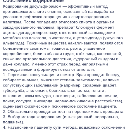
Собственно кодирование
Кодирование дисульфирамом — эффективный метод
противоалкогольного лечения, основанный на выработке
условного рефлекса отвращения к спиртосодержащим
напиткам. После попадания этилового спирта в организм
закодированного человека, препарат блокирует фермент
ацетальдегиддегидрогеназу, ответственный за выведение
метаболитов алкоголя, в частности, ацетальдегида (уксусного
альдегида). Токсичные вещества накапливаются, появляются
болезненные симптомы: тошнота, рвота, учащённое
сердцебиение, боли в области груди, отёк лица, конечностей,
снижение артериального давления, судорожный синдром и
даже коллапс. Именно этот страх перед неприятными
последствиями и формирует отказ от алкоголя.
Первичная консультация и осмотр. Врач проводит беседу,
собирает анамнез, выясняет степень зависимости, наличие
сопутствующих заболеваний (например, сахарный диабет,
туберкулёз, эпилепсия, бронхиальная астма, гепатит,
онкология, язвы желудка, полиневрит, заболевания печени,
почек, сосудов, миокарда, нервно-психические расстройства),
оценивает физическое и психическое состояние пациента.
Обязательно проводится тест на переносимость препарата.
Выбор метода кодирования (инъекционный, перорально,
подшивка).
Разъяснение пациенту сути метода, возможных осложнений