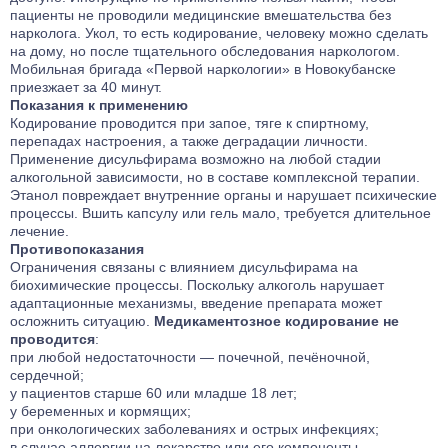
пациенты не проводили медицинские вмешательства без
нарколога. Укол, то есть кодирование, человеку можно сделать
на дому, но после тщательного обследования наркологом.
Мобильная бригада «Первой наркологии» в Новокубанске
приезжает за 40 минут.
Показания к применению
Кодирование проводится при запое, тяге к спиртному,
перепадах настроения, а также деградации личности.
Применение дисульфирама возможно на любой стадии
алкогольной зависимости, но в составе комплексной терапии.
Этанол повреждает внутренние органы и нарушает психические
процессы. Вшить капсулу или гель мало, требуется длительное
лечение.
Противопоказания
Ограничения связаны с влиянием дисульфирама на
биохимические процессы. Поскольку алкоголь нарушает
адаптационные механизмы, введение препарата может
осложнить ситуацию.
Медикаментозное кодирование не
проводится
:
при любой недостаточности — почечной, печёночной,
сердечной;
у пациентов старше 60 или младше 18 лет;
у беременных и кормящих;
при онкологических заболеваниях и острых инфекциях;
в случае аллергии на лекарство или его компоненты.