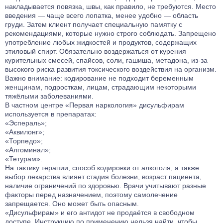
накладывается повязка, швы, как правило, не требуются. Место
введения — чаще всего лопатка, менее удобно — область
груди. Затем клиент получает специальную памятку с
рекомендациями, которые нужно строго соблюдать. Запрещено
употребление любых жидкостей и продуктов, содержащих
этиловый спирт. Обязательно воздержаться от курения
курительных смесей, спайсов, соли, гашиша, метадона, из-за
высокого риска развития токсического воздействия на организм.
Важно внимание: кодирование не подходит беременным
женщинам, подросткам, лицам, страдающим некоторыми
тяжёлыми заболеваниями.
В частном центре «Первая наркология» дисульфирам
используется в препаратах:
«Эспераль»;
«Аквилонг»;
«Торпедо»;
«Алгоминал»;
«Тетурам».
На тактику терапии, способ кодировки от алкоголя, а также
выбор лекарства влияет стадия болезни, возраст пациента,
наличие ограничений по здоровью. Врачи учитывают разные
факторы перед назначением, поэтому самолечение
запрещается. Оно может быть опасным.
«Дисульфирам» и его антидот не продаётся в свободном
доступе. Инструкцию по применению нельзя найти, чтобы