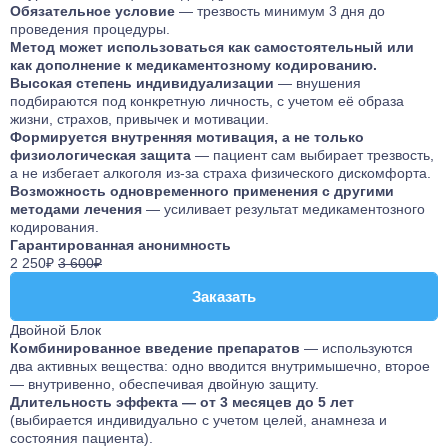
Обязательное условие
— трезвость минимум 3 дня до
проведения процедуры.
Метод может использоваться как самостоятельный или
как дополнение к медикаментозному кодированию.
Высокая степень индивидуализации
— внушения
подбираются под конкретную личность, с учетом её образа
жизни, страхов, привычек и мотивации.
Формируется внутренняя мотивация, а не только
физиологическая защита
— пациент сам выбирает трезвость,
а не избегает алкоголя из-за страха физического дискомфорта.
Возможность одновременного применения с другими
методами лечения
— усиливает результат медикаментозного
кодирования.
Гарантированная анонимность
2 250₽
3 600₽
Заказать
Заказать
Двойной Блок
Комбинированное введение препаратов
— используются
два активных вещества: одно вводится внутримышечно, второе
— внутривенно, обеспечивая двойную защиту.
Длительность эффекта — от 3 месяцев до 5 лет
(выбирается индивидуально с учетом целей, анамнеза и
состояния пациента).