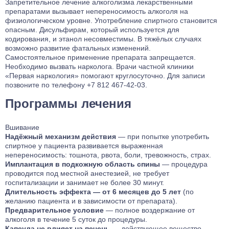
Запретительное
лечение алкоголизма
лекарственными
препаратами вызывает непереносимость алкоголя на
физиологическом уровне. Употребление спиртного становится
опасным. Дисульфирам, который используется для
кодирования, и этанол несовместимы. В тяжёлых случаях
возможно развитие фатальных изменений.
Самостоятельное применение препарата запрещается.
Необходимо вызвать нарколога. Врачи
частной клиники
«Первая наркология»
помогают круглосуточно. Для записи
позвоните по телефону +7 812 467-42-03.
Программы лечения
Вшивание
Надёжный механизм действия
— при попытке употребить
спиртное у пациента развивается выраженная
непереносимость: тошнота, рвота, боли, тревожность, страх.
Имплантация в подкожную область спины
— процедура
проводится под местной анестезией, не требует
госпитализации и занимает не более 30 минут.
Длительность эффекта — от 6 месяцев до 5 лет
(по
желанию пациента и в зависимости от препарата).
Предварительное условие
— полное воздержание от
алкоголя в течение 5 суток до процедуры.
Капсула не влияет на печень
— действующее вещество