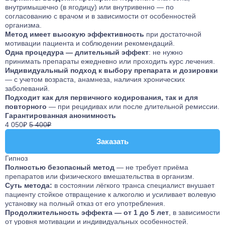
внутримышечно (в ягодицу) или внутривенно — по
согласованию с врачом и в зависимости от особенностей
организма.
Метод имеет высокую эффективность
при достаточной
мотивации пациента и соблюдении рекомендаций.
Одна процедура — длительный эффект
: не нужно
принимать препараты ежедневно или проходить курс лечения.
Индивидуальный подход к выбору препарата и дозировки
— с учетом возраста, анамнеза, наличия хронических
заболеваний.
Подходит как для первичного кодирования, так и для
повторного
— при рецидивах или после длительной ремиссии.
Гарантированная анонимность
4 050₽
5 400₽
Заказать
Заказать
Гипноз
Полностью безопасный метод
— не требует приёма
препаратов или физического вмешательства в организм.
Суть метода:
в состоянии лёгкого транса специалист внушает
пациенту стойкое отвращение к алкоголю и усиливает волевую
установку на полный отказ от его употребления.
Продолжительность эффекта — от 1 до 5 лет
, в зависимости
от уровня мотивации и индивидуальных особенностей.