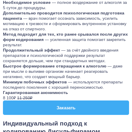
Необходимое условие
— полное воздержание от алкоголя за
5 суток до процедуры.
Дополнительно проводится психологическая подготовка
пациента
— врач помогает осознать зависимость, усилить
мотивацию к трезвости и сформировать внутреннюю установку
на отказ от спиртного.
Метод подходит для тех, кто ранее срывался после других
форм кодирования
— усиленная защита помогает закрепить
результат.
Продолжительный эффект
— за счёт двойного введения
препаратов и психологической поддержки результат
сохраняется дольше, чем при стандартных методах.
Быстрое формирование отвращения к алкоголю
— даже
при мысли о выпивке организм начинает реагировать
негативно, что создает мощный барьер.
Минимум побочных эффектов
— используются препараты
последнего поколения с хорошей переносимостью.
Гарантированная анонимность
8 100₽
11 250₽
Заказать
Заказать
Индивидуальный подход к
кодированию Дисульфирамом