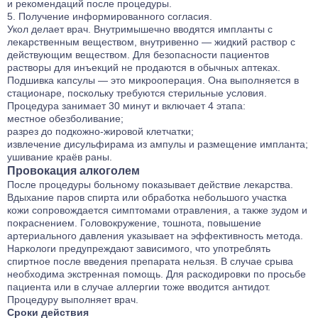
и рекомендаций после процедуры.
Получение информированного согласия.
Укол делает врач. Внутримышечно вводятся импланты с
лекарственным веществом, внутривенно — жидкий раствор с
действующим веществом. Для безопасности пациентов
растворы для инъекций не продаются в обычных аптеках.
Подшивка капсулы — это микрооперация. Она выполняется в
стационаре, поскольку требуются стерильные условия.
Процедура занимает 30 минут и включает 4 этапа:
местное обезболивание;
разрез до подкожно-жировой клетчатки;
извлечение дисульфирама из ампулы и размещение импланта;
ушивание краёв раны.
Провокация алкоголем
После процедуры больному показывает действие лекарства.
Вдыхание паров спирта или обработка небольшого участка
кожи сопровождается симптомами отравления, а также зудом и
покраснением. Головокружение, тошнота, повышение
артериального давления указывает на эффективность метода.
Наркологи предупреждают зависимого, что употреблять
спиртное после введения препарата нельзя. В случае срыва
необходима экстренная помощь. Для раскодировки по просьбе
пациента или в случае аллергии тоже вводится антидот.
Процедуру выполняет врач.
Сроки действия