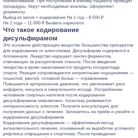
обезболивание. При поступлении в клинику пациенту проводят
процедуры, берут необходимые анализы, оформляют
документы.
Вывод из запоя
+ кодирование
На 1 год – 8 500 ₽
На 2 года – 11 000 ₽
Вызвать нарколога
Что такое кодирование
дисульфирамом
Это основное действующее вещество большинства препаратов
для кодирования от алкоголизма. Дисульфирам содержится в
Алгоминале. Лекарство нарушает синтез ферментов,
отвечающих за расщепление этанола. После введения
лекарства в крови накапливаются продукты полураспада
спирта. Реакция сопровождается неприятными ощущениями —
тошнотой, рвотой, головной болью — отравлением.
Повышается артериальное давление, что увеличивает риск
инфаркта, инсульта и смертельного исхода. Употребление
человеком спиртных напитков после кодирования
дисульфирамом невозможно, поскольку развивается
непереносимость алкоголя. Получите консультацию для
получения данных о лечении. Запишитесь на приём и узнайте о
кодировании дисульфирамом.
Кодирование дисульфирамом — эффективный метод
антиалкогольного лечения, основанный на выработке условного
рефлекса отвращения к спиртному. После проведения