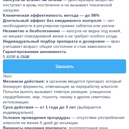
поступает в кровь постепенно и не вызывает токсической
нагрузки.
Клиническая эффективность метода — до 98%
Длительный эффект без ежедневного контроля
— нет
необходимости в регулярном приеме таблеток или уколов.
Незаметно и безболезненно
— капсула не видна под кожей,
не мешает повседневной жизни и не требует особого ухода.
Индивидуальный подбор препарата и дозировки
— врач
учитывает возраст, общее состояние и стаж зависимости.
Гарантированная анонимность
5 400₽
6 750₽
Заказать
Заказать
Укол
Механизм действия:
в организм вводится препарат, который
блокирует ферменты, отвечающие за переработку алкоголя.
Попытка выпить вызывает тяжелую реакцию: учащенное
сердцебиение, жар, тошноту, панику и другие симптомы
интоксикации.
Срок действия — от 1 года до 3 лет
(выбирается
индивидуально).
Условие проведения процедуры
— отсутствие употребления
алкоголя не менее 5 дней до инъекции.
Варианты введения препарата:
подлопаточная зона,