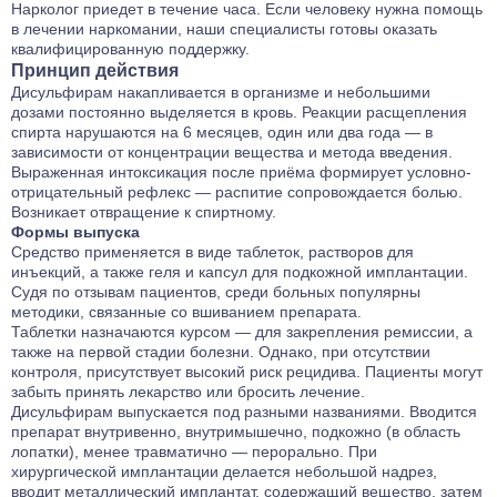
Нарколог приедет в течение часа. Если человеку нужна помощь
в лечении наркомании, наши специалисты готовы оказать
квалифицированную поддержку.
Принцип действия
Дисульфирам накапливается в организме и небольшими
дозами постоянно выделяется в кровь. Реакции расщепления
спирта нарушаются на 6 месяцев, один или два года — в
зависимости от концентрации вещества и метода введения.
Выраженная интоксикация после приёма формирует условно-
отрицательный рефлекс — распитие сопровождается болью.
Возникает отвращение к спиртному.
Формы выпуска
Средство применяется в виде таблеток, растворов для
инъекций, а также геля и капсул для подкожной имплантации.
Судя по отзывам пациентов, среди больных популярны
методики, связанные со вшиванием препарата.
Таблетки назначаются курсом — для закрепления ремиссии, а
также на первой стадии болезни. Однако, при отсутствии
контроля, присутствует высокий риск рецидива. Пациенты могут
забыть принять лекарство или бросить лечение.
Дисульфирам выпускается под разными названиями. Вводится
препарат внутривенно, внутримышечно, подкожно (в область
лопатки), менее травматично — перорально. При
хирургической имплантации делается небольшой надрез,
вводит металлический имплантат, содержащий вещество, затем