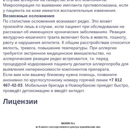
Микрооперация по вшиванию импланта противопоказана, если
у пациента на коже имеются воспалительные изменения.
Возможные осложнения
По статистике осложнения возникают редко. Это может
произойти лишь в случае, если пациент при обследовании не
рассказал об имеющихся хронических заболеваниях. Реакция
желудочно-кишечного тракта включает боль в животе, тошноту,
рвоту и нарушения аппетита. К общим расстройствам относится
вялость, тревога, повышение температуры. При аллергии
требуется экстренное медицинское вмешательство, но
аллергические реакции редко встречаются, т.к. перед
процедурой кодирования пациенту делается аллергопроба для
выявления непереносимости компонентов препарата.
Если вам или вашему близкому нужна помощь, позвоните
анонимно по круглосуточному номеру горячей линии
+7 812
467-42-03
. Мобильная бригада в Новокубанске приедет быстро,
проведёт детоксикацию и введёт антидот.
Лицензии