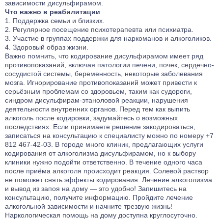
зависимости дисульфирамом.
Что важно в реабилитации
.
Поддержка семьи и близких.
Регулярное посещение психотерапевта или психиатра.
Участие в группах поддержки для наркоманов и алкоголиков.
Здоровый образ жизни.
Важно помнить, что кодирование дисульфирамом имеет ряд
противопоказаний, включая патологии печени, почек, сердечно-
сосудистой системы, беременность, некоторые заболевания
мозга. Игнорирование противопоказаний может привести к
серьёзным проблемам со здоровьем, таким как судороги,
синдром дисульфирам-этаноловой реакции, нарушения
деятельности внутренних органов. Перед тем как выпить
алкоголь после кодировки, задумайтесь о возможных
последствиях. Если принимаете решение закодироваться,
записаться на консультацию к специалисту можно по номеру +7
812 467-42-03. В городе много клиник, предлагающих услуги
кодирования от алкоголизма дисульфирамом, но к выбору
клиники нужно подойти ответственно. В течение одного часа
после приёма алкоголя происходит реакция. Солевой раствор
не поможет снять эффекты кодирования. Лечение алкоголизма
и вывод из запоя на дому — это удобно! Запишитесь на
консультацию, получите информацию. Пройдите лечение
алкогольной зависимости и начните трезвую жизнь!
Наркологическая помощь на дому доступна круглосуточно.