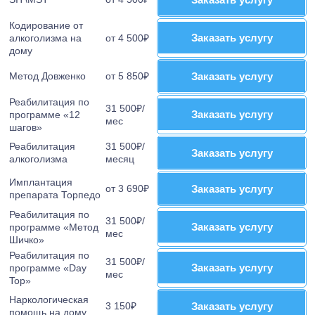
Кодирование от
Заказать услугу
Заказать услугу
алкоголизма на
от 4 500₽
дому
Метод Довженко
от 5 850₽
Заказать услугу
Заказать услугу
Реабилитация по
31 500₽/
Заказать услугу
Заказать услугу
программе «12
мес
шагов»
Реабилитация
31 500₽/
Заказать услугу
Заказать услугу
алкоголизма
месяц
Имплантация
от 3 690₽
Заказать услугу
Заказать услугу
препарата Торпедо
Реабилитация по
31 500₽/
Заказать услугу
Заказать услугу
программе «Метод
мес
Шичко»
Реабилитация по
31 500₽/
Заказать услугу
Заказать услугу
программе «Day
мес
Top»
Наркологическая
3 150₽
Заказать услугу
Заказать услугу
помощь на дому