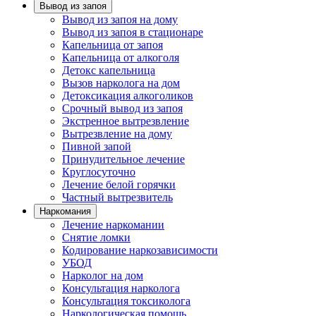
Вывод из запоя
Вывод из запоя на дому
Вывод из запоя в стационаре
Капельница от запоя
Капельница от алкоголя
Детокс капельница
Вызов нарколога на дом
Детоксикация алкоголиков
Срочный вывод из запоя
Экстренное вытрезвление
Вытрезвление на дому
Пивной запой
Принудительное лечение
Круглосуточно
Лечение белой горячки
Частный вытрезвитель
Наркомания
Лечение наркомании
Снятие ломки
Кодирование наркозависимости
УБОД
Нарколог на дом
Консультация нарколога
Консультация токсиколога
Наркологическая помощь