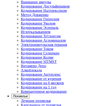
Вшивание ампулы
Кодирование Дисульфирамом
Кодирование Налтрексоном
Метод Довженко
Кодирование Гипнозом
Кодирование Уколом
Кодирование Эспераль
Иглоукалыванием
Кодирование Тетлонгом
Кодирование Агломиналом
Электроимпульсная терапия
Кодирование Током
Кодирование Селинкро
Кодирование Колме
Кодирование SITMST
Витамерц Депо
Алкоблокада
Кодирование Актоплекс
Кодирование от курения
Кодирование на 6 месяцев
Кодирование на 1 год
Компьютерное кодирование
Похмелье
Лечение похмелья
Капельница от похмелья