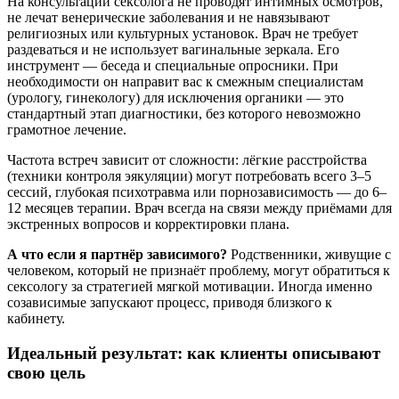
На консультации сексолога не проводят интимных осмотров,
не лечат венерические заболевания и не навязывают
религиозных или культурных установок. Врач не требует
раздеваться и не использует вагинальные зеркала. Его
инструмент — беседа и специальные опросники. При
необходимости он направит вас к смежным специалистам
(урологу, гинекологу) для исключения органики — это
стандартный этап диагностики, без которого невозможно
грамотное лечение.
Частота встреч зависит от сложности: лёгкие расстройства
(техники контроля эякуляции) могут потребовать всего 3–5
сессий, глубокая психотравма или порнозависимость — до 6–
12 месяцев терапии. Врач всегда на связи между приёмами для
экстренных вопросов и корректировки плана.
А что если я партнёр зависимого?
Родственники, живущие с
человеком, который не признаёт проблему, могут обратиться к
сексологу за стратегией мягкой мотивации. Иногда именно
созависимые запускают процесс, приводя близкого к
кабинету.
Идеальный результат: как клиенты описывают
свою цель