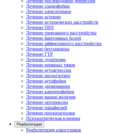
Лечение послеродовой депрессии
Лечение социофобии
Лечение алекситимии
Лечение астении
Лечение истерических расстройств
Лечение ПРЛ
Лечение тревожного расстройства
Лечение фантомных болей
Лечение аффективного расстройства
Лечение бессонницы
Лечение ГТР
Лечение лунатизма
Лечение нервных тиков
Лечение аутоагрессии
Лечение анозогнозии
Лечение аутофобии
Лечение дромомании
Лечение канцерофобии
Лечение мании величия
Лечение орторексии
Лечение парафилий
Лечение прозопагнозии
Психиатрическая клиника
Реабилитация
Реабилитация алкоголиков