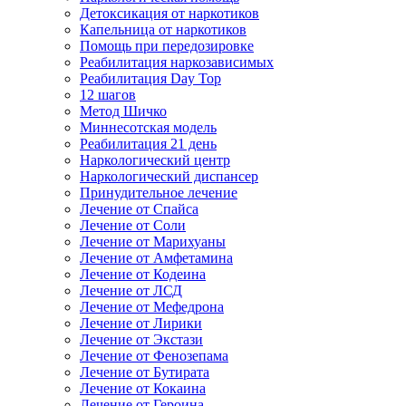
Детоксикация от наркотиков
Капельница от наркотиков
Помощь при передозировке
Реабилитация наркозависимых
Реабилитация Day Top
12 шагов
Метод Шичко
Миннесотская модель
Реабилитация 21 день
Наркологический центр
Наркологический диспансер
Принудительное лечение
Лечение от Спайса
Лечение от Соли
Лечение от Марихуаны
Лечение от Амфетамина
Лечение от Кодеина
Лечение от ЛСД
Лечение от Мефедрона
Лечение от Лирики
Лечение от Экстази
Лечение от Фенозепама
Лечение от Бутирата
Лечение от Кокаина
Лечение от Героина