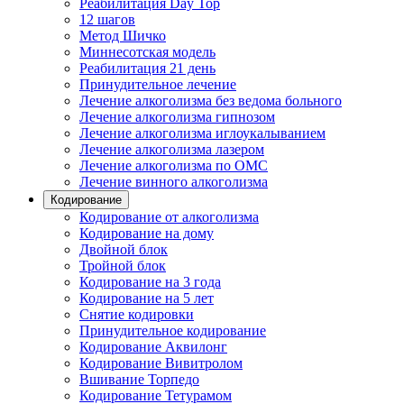
Реабилитация Day Top
12 шагов
Метод Шичко
Миннесотская модель
Реабилитация 21 день
Принудительное лечение
Лечение алкоголизма без ведома больного
Лечение алкоголизма гипнозом
Лечение алкоголизма иглоукалыванием
Лечение алкоголизма лазером
Лечение алкоголизма по ОМС
Лечение винного алкоголизма
Кодирование
Кодирование от алкоголизма
Кодирование на дому
Двойной блок
Тройной блок
Кодирование на 3 года
Кодирование на 5 лет
Снятие кодировки
Принудительное кодирование
Кодирование Аквилонг
Кодирование Вивитролом
Вшивание Торпедо
Кодирование Тетурамом