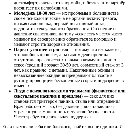
дискомфорт, считая это «нормой», и боятся, что партнёр
посчитает их нелюбящими.
Молодёжь 18-30 лет
— их проблемы в большинстве
своём психологические, а не органические: тревога,
низкая самооценка, первый негативный опыт,
недостаток сексуального образования. Стеснение и
давление сверстников на тему «секс есть у всех» часто
мешают им своевременно обратиться за помощью и
мешают строить здоровые отношения.
Пары с угасшей страстью
— потому что им кажется,
что «любовь прошла», а на самом деле причина —
отсутствие практических навыков коммуникации о
сексе (средний возраст 30-50 лет, совместный стаж от 3
лет, как правило, с детьми). Накопленные обиды и
невысказанные ожидания превращают близость в
рутину, провоцируя бесконечные ссоры и подозрения в
изменах.
Люди с психологическими травмами (физическое или
сексуальное насилие в прошлом)
— секс для них
становится триггером паники, стыда или отвращения.
Врач работает мягко, без давления, восстанавливая
утраченную самоценность и чувство безопасности.
Часто требуется длительная поддержка.
Если вы узнали себя или близкого, знайте: вы не одиноки. И