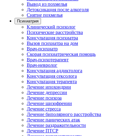
Вывод из похмелья
Детоксикация после алкоголя
Снятие похмелья
Психиатрия
Клинический психолог
Психические расстройства
Консультация психиатра
Вызов психиатра на дом
Врач-психиатр
Скорая психиатрическая помощь
Врач-психотерапевт
Врач-невролог
Консультация аддиктолога
Консультация сексолога
Консультация терапевта
Лечение ипохондрии
Лечение депрессии
Лечение психоза
Лечение шизофрении
Лечение стресса
Лечение биполярного расстройства
Лечение панических атак
Лечение раздражительности
Лечение ПТСР