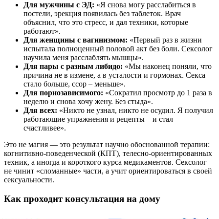
Для мужчины с ЭД:
«Я снова могу расслабиться в
постели, эрекция появилась без таблеток. Врач
объяснил, что это стресс, и дал техники, которые
работают».
Для женщины с вагинизмом:
«Первый раз в жизни
испытала полноценный половой акт без боли. Сексолог
научила меня расслаблять мышцы».
Для пары с разным либидо:
«Мы наконец поняли, что
причина не в измене, а в усталости и гормонах. Секса
стало больше, ссор – меньше».
Для порнозависимого:
«Сократил просмотр до 1 раза в
неделю и снова хочу жену. Без стыда».
Для всех:
«Никто не узнал, никто не осудил. Я получил
работающие упражнения и рецепты – и стал
счастливее».
Это не магия — это результат научно обоснованной терапии:
когнитивно-поведенческой (КПТ), телесно-ориентированных
техник, а иногда и короткого курса медикаментов. Сексолог
не чинит «сломанные» части, а учит ориентироваться в своей
сексуальности.
Как проходит консультация на дому