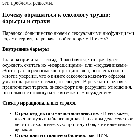
эти проблемы решаемы.
Почему обращаться к сексологу трудно:
барьеры и страхи
Парадокс: большинство людей с сексуальными дисфункциями
годами терпят, не решаясь пойти к врачу. Почему?
Внутренние барьеры
Главная причина —
стыд
. Люди боятся, что врач будет
осуждать, считать их «извращенцами» или «неудачниками».
Этот страх перед оглаской иррационален, но очень силен:
многие уверены, что о визите сексолога каким‑то образом
узнают на работе, в семье, от соседей. В результате человек
предпочитает терпеть дискомфорт или разрушать отношения,
но только не столкнуться с возможным осуждением.
Спектр иррациональных страхов
Страх вердикта о «неполноценности»
: «Врач скажет,
что я не мужчина/не женщина». На самом деле сексолог
лечит психологическую причину сбоя, а не навешивает
ярлыков.
Страх найти страшную болезнь
: рак, ВИЧ,