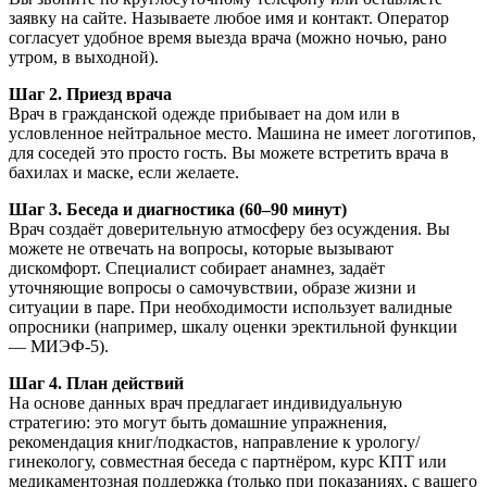
заявку на сайте. Называете любое имя и контакт. Оператор
согласует удобное время выезда врача (можно ночью, рано
утром, в выходной).
Шаг 2. Приезд врача
Врач в гражданской одежде прибывает на дом или в
условленное нейтральное место. Машина не имеет логотипов,
для соседей это просто гость. Вы можете встретить врача в
бахилах и маске, если желаете.
Шаг 3. Беседа и диагностика (60–90 минут)
Врач создаёт доверительную атмосферу без осуждения. Вы
можете не отвечать на вопросы, которые вызывают
дискомфорт. Специалист собирает анамнез, задаёт
уточняющие вопросы о самочувствии, образе жизни и
ситуации в паре. При необходимости использует валидные
опросники (например, шкалу оценки эректильной функции
— МИЭФ-5).
Шаг 4. План действий
На основе данных врач предлагает индивидуальную
стратегию: это могут быть домашние упражнения,
рекомендация книг/подкастов, направление к урологу/
гинекологу, совместная беседа с партнёром, курс КПТ или
медикаментозная поддержка (только при показаниях, с вашего