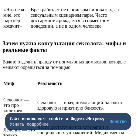
«Это не ко
Врач работает не с поиском виноватых, а с
мне, это
сексуальным сценарием пары. Часто
партнёр
дисгармония рождается в совместном
косячит»
поведении, а не в одном человеке.
Зачем нужна консультация сексолога: мифы и
реальные факты
Важно отделить правду от популярных домыслов, которые
мешают обращаться за помощью.
Миф
Реальность
Сексолог —
Сексолог — врач, помогающий наладить
это про
здоровую и приятную близость.
«плохое»
Сайт использует cookie и Яндекс.Метрику
Понятно
Узнать подробнее
Часто достаточно психотерапии и
Лечение — это
специальных упражнений. Медикаменты
только