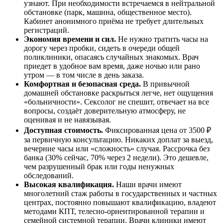
узнают. При необходимости встречаемся в нейтральной
обстановке (парк, машина, общественное место).
Кабинет анонимного приёма не требует длительных
регистраций.
Экономия времени и сил.
Не нужно тратить часы на
дорогу через пробки, сидеть в очереди общей
поликлиники, опасаясь случайных знакомых. Врач
приедет в удобное вам время, даже ночью или рано
утром — в том числе в день заказа.
Комфортная и безопасная среда.
В привычной
домашней обстановке раскрыться легче, нет ощущения
«больничности». Сексолог не спешит, отвечает на все
вопросы, создаёт доверительную атмосферу, не
оценивая и не навязывая.
Доступная стоимость.
Фиксированная цена от 3500 ₽
за первичную консультацию. Никаких доплат за выезд,
вечерние часы или «сложность» случая. Рассрочка без
банка (30% сейчас, 70% через 2 недели). Это дешевле,
чем разрушенный брак или годы ненужных
обследований.
Высокая квалификация.
Наши врачи имеют
многолетний стаж работы в государственных и частных
центрах, постоянно повышают квалификацию, владеют
методами КПТ, телесно-ориентированной терапии и
семейной системной терапии. Врачи клиники имеют