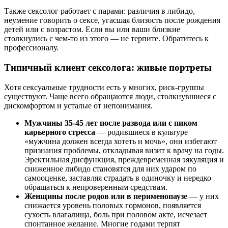
Также сексолог работает с парами: различия в либидо,
неумение говорить о сексе, угасшая близость после рождения
детей или с возрастом. Если вы или ваши близкие
столкнулись с чем‑то из этого — не терпите. Обратитесь к
профессионалу.
Типичный клиент сексолога: живые портреты
Хотя сексуальные трудности есть у многих, риск‑группы
существуют. Чаще всего обращаются люди, столкнувшиеся с
дискомфортом и усталые от непонимания.
Мужчины 35-45 лет после развода или с пиком
карьерного стресса
— родившиеся в культуре
«мужчина должен всегда хотеть и мочь», они избегают
признания проблемы, откладывая визит к врачу на годы.
Эректильная дисфункция, преждевременная эякуляция и
сниженное либидо становятся для них ударом по
самооценке, заставляя страдать в одиночку и нередко
обращаться к непроверенным средствам.
Женщины после родов или в перименопаузе
— у них
снижается уровень половых гормонов, появляется
сухость влагалища, боль при половом акте, исчезает
спонтанное желание. Многие годами терпят