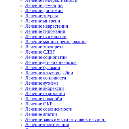
Лечение гиперактивности
Лечение деменции
Лечение дистимии
Лечение энуреза
Лечение мигрени
Лечение неврастении
Лечение гипомании
Лечение психопатии
Лечение мании преследования
Лечение энкопреза
Лечение СДВГ
Лечение социопатии
Лечениедетских неврозов
Лечение булимии
Лечение клаустрофобии
Лечение сонливости
Лечение аутизма
Лечение анорексии
Лечение игромании
Лечение паранойи
Лечение ОКР
Лечение созависимости
Лечение апатии
Лечение зависимости от ставок на спорт
Лечение клептомании