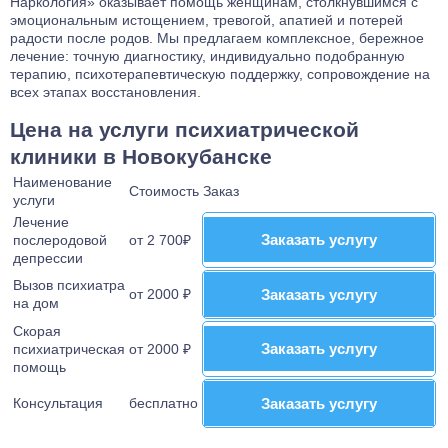
Наркология» оказывает помощь женщинам, столкнувшимся с
Лечение от Габапентина
Лечение булимии
эмоциональным истощением, тревогой, апатией и потерей
Наркологический стационар
Лечение клаустрофобии
радости после родов. Мы предлагаем комплексное, бережное
Ресоциализация наркозависимых
лечение: точную диагностику, индивидуально подобранную
Лечение сонливости
терапию, психотерапевтическую поддержку, сопровождение на
Телефон доверия
Лечение аутизма
всех этапах восстановления.
Лечение анорексии
Цена на услуги психиатрической
Лечение игромании
клиники в Новокубанске
Лечение паранойи
Наименование
Лечение ОКР
Стоимость
Заказ
услуги
Лечение созависимости
Лечение
Лечение апатии
Заказать услугу
Заказать услугу
послеродовой
от 2 700₽
депрессии
Лечение зависимости от ставок на спорт
Вызов психиатра
Лечение клептомании
от 2000 ₽
Заказать услугу
Заказать услугу
на дом
Лечение послеродовой депрессии
Скорая
Лечение социофобии
Заказать услугу
Заказать услугу
психиатрическая
от 2000 ₽
помощь
Лечение алекситимии
Лечение астении
Консультация
бесплатно
Заказать услугу
Заказать услугу
Лечение истерических расстройств
Лечение ПРЛ