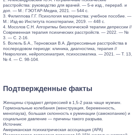
расстройства: руководство для врачей. — 5-е изд., перераб. и
доп. — М.: ГЭОТАР-Медиа, 2021. — 544 с.
Филиппова Г.Г. Психология материнства: учебное пособие. —
М.: Изд-во Института психотерапии, 2019. — 448 с.
Мосолов С.Н. Алгоритмы биологической терапии депрессии //
Современная терапия психических расстройств. — 2022. — №
3. — С. 2-16.
Волель Б.А., Терновская В.А. Депрессивные расстройства в
послеродовом периоде: клиника, диагностика, терапия //
Неврология, нейропсихиатрия, психосоматика. — 2021. — Т. 13,
№ 4. — С. 98-104.
Подтвержденные факты
Женщины страдают депрессией в 1,5-2 раза чаще мужчин.
Гормональные колебания (менструация, беременность,
менопауза), большая склонность к руминации (самокопанию) и
социальное давление — причины такого разрыва.
Источник:
Американская психиатрическая ассоциация (APA)