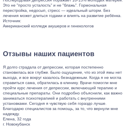
Послеродовая депрессия поражает 10-15% молодых матерей.
Это не "просто усталость" и не "блажь". Гормональная
перестройка, недосып, стресс — идеальный шторм. Без
лечения может длиться годами и влиять на развитие ребёнка.
Источник:
Американский колледж акушеров и гинекологов
Отзывы наших пациентов
Я долго страдала от депрессии, которая постепенно
У
становилась все глубже. Было ощущение, что из этой ямы нет
д
выхода, и все вокруг казалось безнадежным. Когда я не могла
и
справиться сама, обратилась в клинику. Врачи помогли мне
п
пройти курс лечения от депрессии, включающий терапию и
о
специальные препараты. Они подробно объяснили, как важно
п
заниматься психотерапией и работать с внутренними
л
установками. Сегодня я чувствую себя гораздо лучше.
у
Благодарю специалистов за помощь, за то, что вернули мне
н
надежду.
к
Елена, 32 года
Р
г. Новокубанск
г