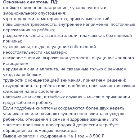
Основные симптомы ПД:
стойкое сниженное настроение, чувство пустоты и
эмоционального опустошения;
утрата радости от материнства, привычных занятий;
повышенная тревожность, внутреннее напряжение, постоянные
переживания за ребёнка;
раздражительность, вспышки злости, плаксивость без видимой
причины;
чувство вины, стыда, ощущение собственной
несостоятельности как матери;
снижение энергии, выраженная усталость, ощущение «полного
истощения»;
нарушения сна и аппетита, не связанные только с режимом
ухода за ребёнком;
трудности с концентрацией внимания, принятием решений;
отчуждённость от ребёнка или, наоборот, навязчивая тревожная
фиксация на его состоянии;
навязчивые мысли, в тяжёлых случаях – мысли о причинении
вреда себе или ребёнку.
Если подобные симптомы сохраняются более двух недель,
усиливаются или начинают существенно влиять на уход за
ребёнком, отношения в семье и здоровье женщины, это
является признаком послеродовой депрессии и требует
обращения за помощью психиатра.
Вывод из запоя
+ кодирование
На 1 год – 8 500 ₽