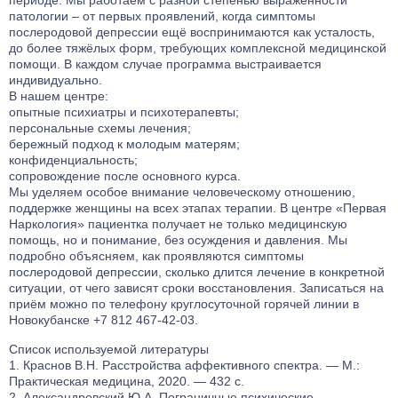
периоде. Мы работаем с разной степенью выраженности
патологии – от первых проявлений, когда симптомы
послеродовой депрессии ещё воспринимаются как усталость,
до более тяжёлых форм, требующих комплексной медицинской
помощи. В каждом случае программа выстраивается
индивидуально.
В нашем центре:
опытные психиатры и психотерапевты;
персональные схемы лечения;
бережный подход к молодым матерям;
конфиденциальность;
сопровождение после основного курса.
Мы уделяем особое внимание человеческому отношению,
поддержке женщины на всех этапах терапии. В центре «Первая
Наркология» пациентка получает не только медицинскую
помощь, но и понимание, без осуждения и давления. Мы
подробно объясняем, как проявляются симптомы
послеродовой депрессии, сколько длится лечение в конкретной
ситуации, от чего зависят сроки восстановления. Записаться на
приём можно по телефону круглосуточной горячей линии в
Новокубанске
+7 812 467-42-03
.
Список используемой литературы
Краснов В.Н. Расстройства аффективного спектра. — М.:
Практическая медицина, 2020. — 432 с.
Александровский Ю.А. Пограничные психические