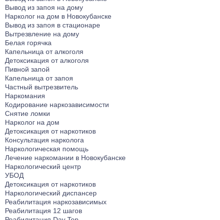
Вывод из запоя на дому
Нарколог на дом в Новокубанске
Вывод из запоя в стационаре
Вытрезвление на дому
Белая горячка
Капельница от алкоголя
Детоксикация от алкоголя
Пивной запой
Капельница от запоя
Частный вытрезвитель
Наркомания
Кодирование наркозависимости
Снятие ломки
Нарколог на дом
Детоксикация от наркотиков
Консультация нарколога
Наркологическая помощь
Лечение наркомании в Новокубанске
Наркологический центр
УБОД
Детоксикация от наркотиков
Наркологический диспансер
Реабилитация наркозависимых
Реабилитация 12 шагов
Реабилитация Day Top