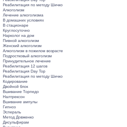
Реабилитация по методу Шичко
Алкоголизм
Лечение алкоголизма
В домашних условиях
В стационаре
Круглосуточно
Нарколог на дом
Пивной алкоголизм
Женский алкоголизм
Алкоголизм в пожилом возрасте
Подростковый алкоголизм
Принудительное лечение
Реабилитация 12 шагов
Реабилитация Day Top
Реабилитация по методу Шичко
Кодирование
Двойной блок
Вшивание Торпедо
Налтрексон
Вшивание ампулы
Гипноз
Эспераль
Метод Довженко
Дисульфирам