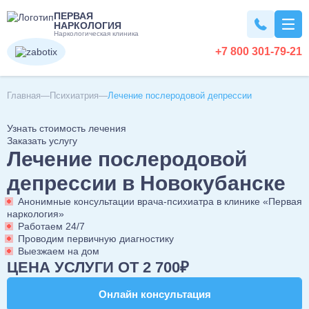
ПЕРВАЯ
НАРКОЛОГИЯ
Наркологическая клиника
+7 800 301-79-21
Вывод из запоя
Главная
Психиатрия
Лечение послеродовой депрессии
Узнать стоимость лечения
Вывод из запоя на дому
Наркомания
Заказать услугу
Лечение послеродовой
Вывод из запоя в стационаре
Капельница от запоя
Лечение наркомании
Алкоголизм
депрессии в Новокубанске
Капельница от алкоголя
Снятие ломки
Анонимные консультации врача-психиатра в клинике «Первая
Детокс капельница
Кодирование наркозависимости
наркология»
Лечение алкоголизма
Кодирование
Вызов нарколога на дом
Работаем 24/7
УБОД
Лечение алкоголизма в домашних условиях
Проводим первичную диагностику
Детоксикация алкоголиков
Нарколог на дом
Выезжаем на дом
Лечение алкоголизма в стационаре
Кодирование от алкоголизма
Похмелье
Срочный вывод из запоя
ЦЕНА УСЛУГИ ОТ 2 700₽
Консультация нарколога
Лечение алкоголизма круглосуточно
Кодирование на дому
Экстренное вытрезвление
Консультация токсиколога
Лечение пивного алкоголизма
Двойной блок
Онлайн консультация
Онлайн консультация
Вытрезвление на дому
Лечение похмелья
Психиатрия
Наркологическая помощь
Нарколог на дом