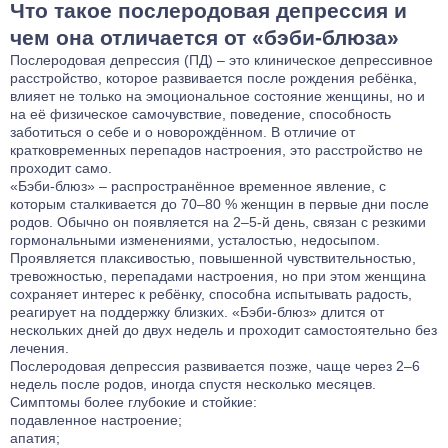
Что такое послеродовая депрессия и
Лечение тревожного расстройства
чем она отличается от «бэби-блюза»
Лечение фантомных болей
Послеродовая депрессия (ПД) – это клиническое депрессивное
Лечение аффективного расстройства
расстройство, которое развивается после рождения ребёнка,
влияет не только на эмоциональное состояние женщины, но и
Лечение бессонницы
на её физическое самочувствие, поведение, способность
Лечение ГТР
заботиться о себе и о новорождённом. В отличие от
кратковременных перепадов настроения, это расстройство не
Лечение лунатизма
проходит само.
Лечение нервных тиков
«Бэби-блюз» – распространённое временное явление, с
которым сталкивается до 70–80 % женщин в первые дни после
Лечение аутоагрессии
родов. Обычно он появляется на 2–5-й день, связан с резкими
Лечение анозогнозии
гормональными изменениями, усталостью, недосыпом.
Проявляется плаксивостью, повышенной чувствительностью,
Лечение аутофобии
тревожностью, перепадами настроения, но при этом женщина
Лечение дромомании
сохраняет интерес к ребёнку, способна испытывать радость,
Лечение канцерофобии
реагирует на поддержку близких. «Бэби-блюз» длится от
нескольких дней до двух недель и проходит самостоятельно без
Лечение мании величия
лечения.
Лечение орторексии
Послеродовая депрессия развивается позже, чаще через 2–6
недель после родов, иногда спустя несколько месяцев.
Лечение парафилий
Симптомы более глубокие и стойкие:
Лечение прозопагнозии
подавленное настроение;
апатия;
Психиатрическая клиника