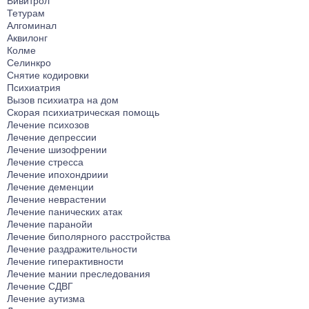
Вивитрол
Тетурам
Алгоминал
Аквилонг
Колме
Селинкро
Снятие кодировки
Психиатрия
Вызов психиатра на дом
Скорая психиатрическая помощь
Лечение психозов
Лечение депрессии
Лечение шизофрении
Лечение стресса
Лечение ипохондриии
Лечение деменции
Лечение неврастении
Лечение панических атак
Лечение паранойи
Лечение биполярного расстройства
Лечение раздражительности
Лечение гиперактивности
Лечение мании преследования
Лечение СДВГ
Лечение аутизма