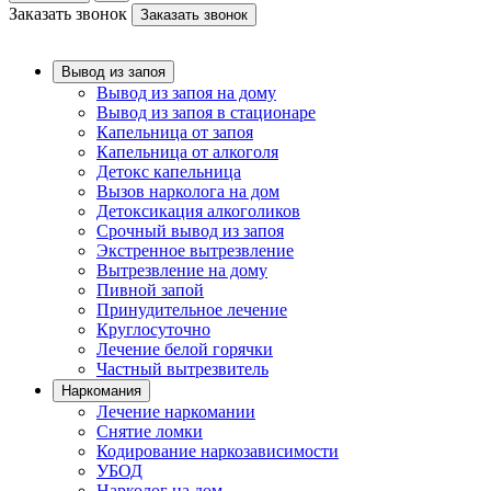
Заказать звонок
Заказать звонок
Вывод из запоя
Вывод из запоя на дому
Вывод из запоя в стационаре
Капельница от запоя
Капельница от алкоголя
Детокс капельница
Вызов нарколога на дом
Детоксикация алкоголиков
Срочный вывод из запоя
Экстренное вытрезвление
Вытрезвление на дому
Пивной запой
Принудительное лечение
Круглосуточно
Лечение белой горячки
Частный вытрезвитель
Наркомания
Лечение наркомании
Снятие ломки
Кодирование наркозависимости
УБОД
Нарколог на дом