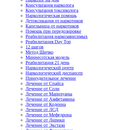
Консультация нарколога
Консультация токсиколога
Наркологическая помощь
Детоксикация от наркотиков
Капельница от наркотиков
Помощь при передозировке
Реабилитация наркозависимых
Реабилитация Day Top
12 шагов
Метод Шичко
Миннесотская модель
Реабилитация 21 день
Наркологический центр
Наркологический диспансер
Принудительное лечение
Лечение от Спайса
Лечение от Соли
Лечение от Марихуаны
Лечение от Амфетамина
Лечение от Кодеина
Лечение от ЛСД
Лечение от Мефедрона
Лечение от Лирики
Лечение от Экстази