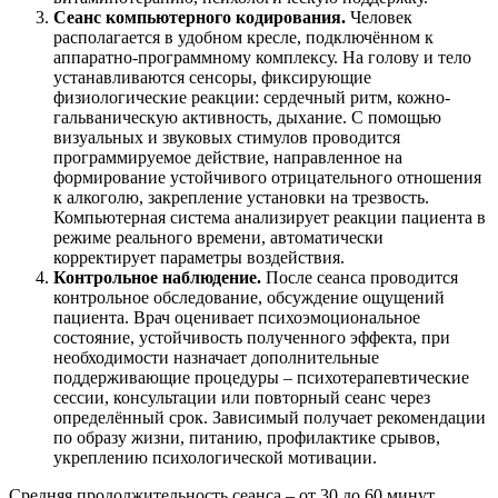
Сеанс компьютерного кодирования.
Человек
располагается в удобном кресле, подключённом к
аппаратно-программному комплексу. На голову и тело
устанавливаются сенсоры, фиксирующие
физиологические реакции: сердечный ритм, кожно-
гальваническую активность, дыхание. С помощью
визуальных и звуковых стимулов проводится
программируемое действие, направленное на
формирование устойчивого отрицательного отношения
к алкоголю, закрепление установки на трезвость.
Компьютерная система анализирует реакции пациента в
режиме реального времени, автоматически
корректирует параметры воздействия.
Контрольное наблюдение.
После сеанса проводится
контрольное обследование, обсуждение ощущений
пациента. Врач оценивает психоэмоциональное
состояние, устойчивость полученного эффекта, при
необходимости назначает дополнительные
поддерживающие процедуры – психотерапевтические
сессии, консультации или повторный сеанс через
определённый срок. Зависимый получает рекомендации
по образу жизни, питанию, профилактике срывов,
укреплению психологической мотивации.
Средняя продолжительность сеанса – от 30 до 60 минут.