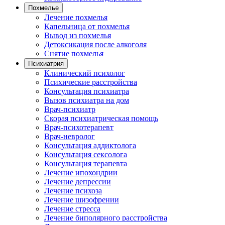
Похмелье
Лечение похмелья
Капельница от похмелья
Вывод из похмелья
Детоксикация после алкоголя
Снятие похмелья
Психиатрия
Клинический психолог
Психические расстройства
Консультация психиатра
Вызов психиатра на дом
Врач-психиатр
Скорая психиатрическая помощь
Врач-психотерапевт
Врач-невролог
Консультация аддиктолога
Консультация сексолога
Консультация терапевта
Лечение ипохондрии
Лечение депрессии
Лечение психоза
Лечение шизофрении
Лечение стресса
Лечение биполярного расстройства