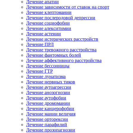
Лечение апатии
Лечение зависимости от ставок на спорт
Лечение клептомании
Лечение послеродовой депрессии
Лечение социофобии
Лечение алекситимии
Лечение астении
Лечение истерических расстройств
Лечение ПРЛ
Лечение тревожного расстройства
Лечение фантомных болей
Лечение аффективного расстройства
Лечение бессонницы
Лечение ГТР
Лечение лунатизма
Лечение нервных тиков
Лечение аутоагрессии
Лечение анозогнозии
Лечение аутофобии
Лечение дромомании
Лечение канцерофобии
Лечение мании величия
Лечение орторексии
Лечение парафилий
Лечение прозопагнозии