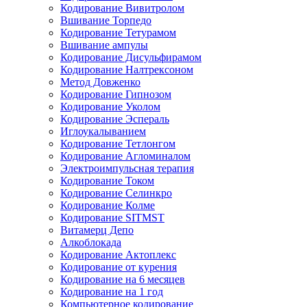
Кодирование Вивитролом
Вшивание Торпедо
Кодирование Тетурамом
Вшивание ампулы
Кодирование Дисульфирамом
Кодирование Налтрексоном
Метод Довженко
Кодирование Гипнозом
Кодирование Уколом
Кодирование Эспераль
Иглоукалыванием
Кодирование Тетлонгом
Кодирование Агломиналом
Электроимпульсная терапия
Кодирование Током
Кодирование Селинкро
Кодирование Колме
Кодирование SITMST
Витамерц Депо
Алкоблокада
Кодирование Актоплекс
Кодирование от курения
Кодирование на 6 месяцев
Кодирование на 1 год
Компьютерное кодирование