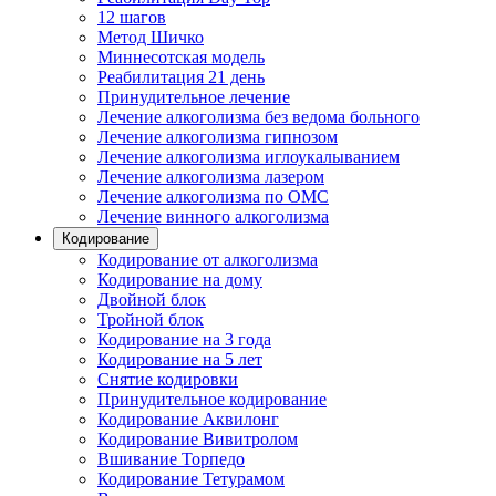
12 шагов
Метод Шичко
Миннесотская модель
Реабилитация 21 день
Принудительное лечение
Лечение алкоголизма без ведома больного
Лечение алкоголизма гипнозом
Лечение алкоголизма иглоукалыванием
Лечение алкоголизма лазером
Лечение алкоголизма по ОМС
Лечение винного алкоголизма
Кодирование
Кодирование от алкоголизма
Кодирование на дому
Двойной блок
Тройной блок
Кодирование на 3 года
Кодирование на 5 лет
Снятие кодировки
Принудительное кодирование
Кодирование Аквилонг
Кодирование Вивитролом
Вшивание Торпедо
Кодирование Тетурамом