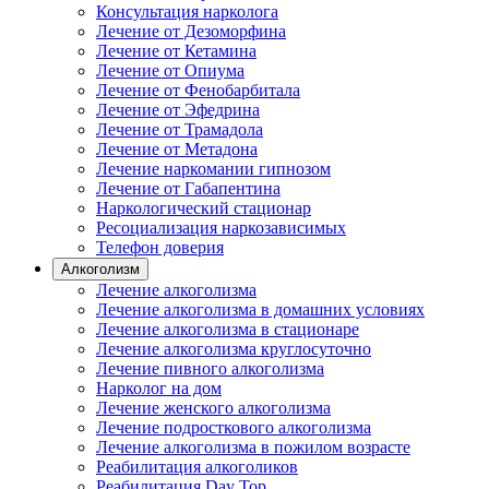
Консультация нарколога
Лечение от Дезоморфина
Лечение от Кетамина
Лечение от Опиума
Лечение от Фенобарбитала
Лечение от Эфедрина
Лечение от Трамадола
Лечение от Метадона
Лечение наркомании гипнозом
Лечение от Габапентина
Наркологический стационар
Ресоциализация наркозависимых
Телефон доверия
Алкоголизм
Лечение алкоголизма
Лечение алкоголизма в домашних условиях
Лечение алкоголизма в стационаре
Лечение алкоголизма круглосуточно
Лечение пивного алкоголизма
Нарколог на дом
Лечение женского алкоголизма
Лечение подросткового алкоголизма
Лечение алкоголизма в пожилом возрасте
Реабилитация алкоголиков
Реабилитация Day Top