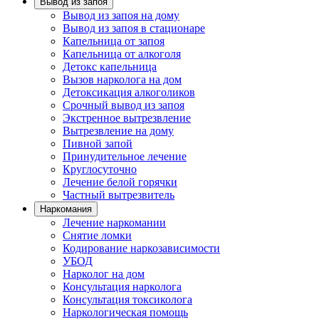
Вывод из запоя
Вывод из запоя на дому
Вывод из запоя в стационаре
Капельница от запоя
Капельница от алкоголя
Детокс капельница
Вызов нарколога на дом
Детоксикация алкоголиков
Срочный вывод из запоя
Экстренное вытрезвление
Вытрезвление на дому
Пивной запой
Принудительное лечение
Круглосуточно
Лечение белой горячки
Частный вытрезвитель
Наркомания
Лечение наркомании
Снятие ломки
Кодирование наркозависимости
УБОД
Нарколог на дом
Консультация нарколога
Консультация токсиколога
Наркологическая помощь