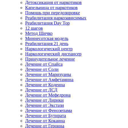
Детоксикация от наркотиков
Капельница от наркотиков
Помощь при передозировке
Реабилитация наркозависимых
Реабилитация Day Top
12 шагов
Метод Шичко
Миннесотская модель
Реабилитация 21 день
Наркологический центр
Наркологический диспансер
Принудительное лечение
Лечение от Спайса
Лечение от Соли
Лечение от Марихуаны
Лечение от Амфетамина
Лечение от Кодеина
Лечение от ЛСД
Лечение от Мефедрона
Лечение от Лирики
Лечение от Экстази
Лечение от Фенозепама
Лечение от Бутирата
Лечение от Кокаина
Лечение от Героина