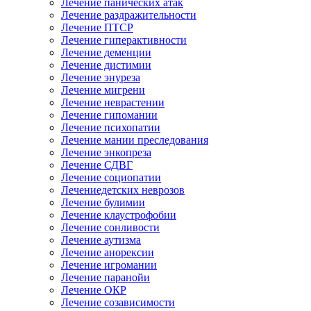
Лечение панических атак
Лечение раздражительности
Лечение ПТСР
Лечение гиперактивности
Лечение деменции
Лечение дистимии
Лечение энуреза
Лечение мигрени
Лечение неврастении
Лечение гипомании
Лечение психопатии
Лечение мании преследования
Лечение энкопреза
Лечение СДВГ
Лечение социопатии
Лечениедетских неврозов
Лечение булимии
Лечение клаустрофобии
Лечение сонливости
Лечение аутизма
Лечение анорексии
Лечение игромании
Лечение паранойи
Лечение ОКР
Лечение созависимости