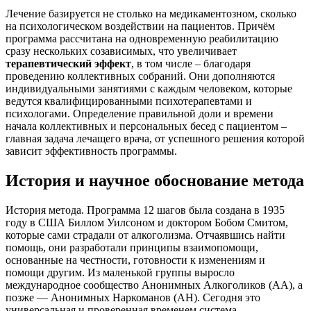
Лечение базируется не столько на медикаментозном, сколько
на психологическом воздействии на пациентов. Причём
программа рассчитана на одновременную реабилитацию
сразу нескольких созависимых, что увеличивает
терапевтический эффект
, в том числе – благодаря
проведению коллективных собраний. Они дополняются
индивидуальными занятиями с каждым человеком, которые
ведутся квалифицированными психотерапевтами и
психологами. Определение правильной доли и времени
начала коллективных и персональных бесед с пациентом –
главная задача лечащего врача, от успешного решения которой
зависит эффективность программы.
История и научное обоснование метода
История метода. Программа 12 шагов была создана в 1935
году в США Биллом Уилсоном и доктором Бобом Смитом,
которые сами страдали от алкоголизма. Отчаявшись найти
помощь, они разработали принципы взаимопомощи,
основанные на честности, готовности к изменениям и
помощи другим. Из маленькой группы выросло
международное сообщество Анонимных Алкоголиков (АА), а
позже — Анонимных Наркоманов (АН). Сегодня это
универсальная и проверенная временем система