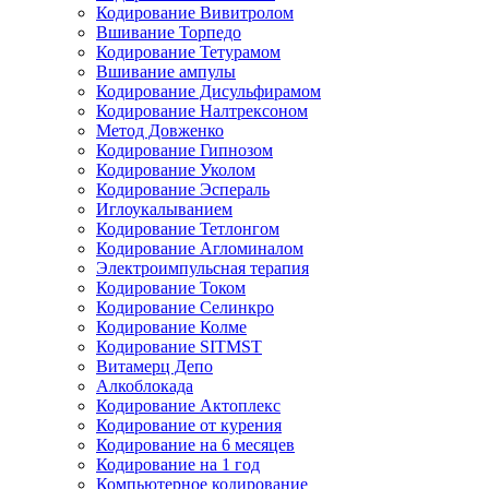
Кодирование Вивитролом
Вшивание Торпедо
Кодирование Тетурамом
Вшивание ампулы
Кодирование Дисульфирамом
Кодирование Налтрексоном
Метод Довженко
Кодирование Гипнозом
Кодирование Уколом
Кодирование Эспераль
Иглоукалыванием
Кодирование Тетлонгом
Кодирование Агломиналом
Электроимпульсная терапия
Кодирование Током
Кодирование Селинкро
Кодирование Колме
Кодирование SITMST
Витамерц Депо
Алкоблокада
Кодирование Актоплекс
Кодирование от курения
Кодирование на 6 месяцев
Кодирование на 1 год
Компьютерное кодирование