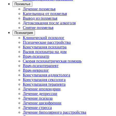
Похмелье
Лечение похмелья
Капельница от похмелья
Вывод из похмелья
Детоксикация после алкоголя
Снятие похмелья
Психиатрия
Клинический психолог
Психические расстройства
Консультация психиатра
Вызов психиатра на дом
Врач-психиатр
Скорая психиатрическая помощь
Врач-психотерапевт
Врач-невролог
Консультация аддиктолога
Консультация сексолога
Консультация терапевта
Лечение ипохондрии
Лечение депрессии
Лечение психоза
Лечение шизофрении
Лечение стресса
Лечение биполярного расстройства