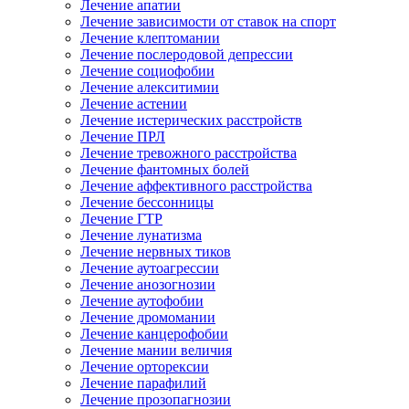
Лечение апатии
Лечение зависимости от ставок на спорт
Лечение клептомании
Лечение послеродовой депрессии
Лечение социофобии
Лечение алекситимии
Лечение астении
Лечение истерических расстройств
Лечение ПРЛ
Лечение тревожного расстройства
Лечение фантомных болей
Лечение аффективного расстройства
Лечение бессонницы
Лечение ГТР
Лечение лунатизма
Лечение нервных тиков
Лечение аутоагрессии
Лечение анозогнозии
Лечение аутофобии
Лечение дромомании
Лечение канцерофобии
Лечение мании величия
Лечение орторексии
Лечение парафилий
Лечение прозопагнозии