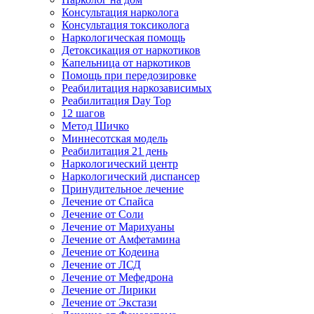
Консультация нарколога
Консультация токсиколога
Наркологическая помощь
Детоксикация от наркотиков
Капельница от наркотиков
Помощь при передозировке
Реабилитация наркозависимых
Реабилитация Day Top
12 шагов
Метод Шичко
Миннесотская модель
Реабилитация 21 день
Наркологический центр
Наркологический диспансер
Принудительное лечение
Лечение от Спайса
Лечение от Соли
Лечение от Марихуаны
Лечение от Амфетамина
Лечение от Кодеина
Лечение от ЛСД
Лечение от Мефедрона
Лечение от Лирики
Лечение от Экстази