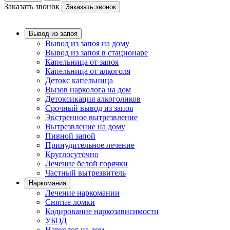
Заказать звонок
Заказать звонок
Вывод из запоя
Вывод из запоя на дому
Вывод из запоя в стационаре
Капельница от запоя
Капельница от алкоголя
Детокс капельница
Вызов нарколога на дом
Детоксикация алкоголиков
Срочный вывод из запоя
Экстренное вытрезвление
Вытрезвление на дому
Пивной запой
Принудительное лечение
Круглосуточно
Лечение белой горячки
Частный вытрезвитель
Наркомания
Лечение наркомании
Снятие ломки
Кодирование наркозависимости
УБОД
Нарколог на дом