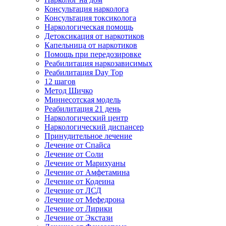
Консультация нарколога
Консультация токсиколога
Наркологическая помощь
Детоксикация от наркотиков
Капельница от наркотиков
Помощь при передозировке
Реабилитация наркозависимых
Реабилитация Day Top
12 шагов
Метод Шичко
Миннесотская модель
Реабилитация 21 день
Наркологический центр
Наркологический диспансер
Принудительное лечение
Лечение от Спайса
Лечение от Соли
Лечение от Марихуаны
Лечение от Амфетамина
Лечение от Кодеина
Лечение от ЛСД
Лечение от Мефедрона
Лечение от Лирики
Лечение от Экстази