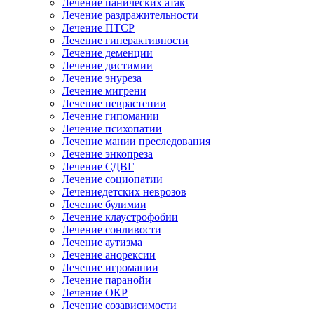
Лечение панических атак
Лечение раздражительности
Лечение ПТСР
Лечение гиперактивности
Лечение деменции
Лечение дистимии
Лечение энуреза
Лечение мигрени
Лечение неврастении
Лечение гипомании
Лечение психопатии
Лечение мании преследования
Лечение энкопреза
Лечение СДВГ
Лечение социопатии
Лечениедетских неврозов
Лечение булимии
Лечение клаустрофобии
Лечение сонливости
Лечение аутизма
Лечение анорексии
Лечение игромании
Лечение паранойи
Лечение ОКР
Лечение созависимости