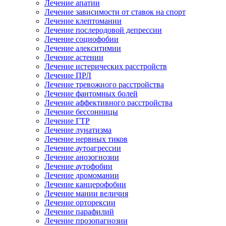
Лечение апатии
Лечение зависимости от ставок на спорт
Лечение клептомании
Лечение послеродовой депрессии
Лечение социофобии
Лечение алекситимии
Лечение астении
Лечение истерических расстройств
Лечение ПРЛ
Лечение тревожного расстройства
Лечение фантомных болей
Лечение аффективного расстройства
Лечение бессонницы
Лечение ГТР
Лечение лунатизма
Лечение нервных тиков
Лечение аутоагрессии
Лечение анозогнозии
Лечение аутофобии
Лечение дромомании
Лечение канцерофобии
Лечение мании величия
Лечение орторексии
Лечение парафилий
Лечение прозопагнозии