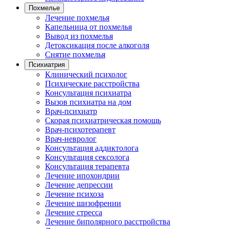
Похмелье
Лечение похмелья
Капельница от похмелья
Вывод из похмелья
Детоксикация после алкоголя
Снятие похмелья
Психиатрия
Клинический психолог
Психические расстройства
Консультация психиатра
Вызов психиатра на дом
Врач-психиатр
Скорая психиатрическая помощь
Врач-психотерапевт
Врач-невролог
Консультация аддиктолога
Консультация сексолога
Консультация терапевта
Лечение ипохондрии
Лечение депрессии
Лечение психоза
Лечение шизофрении
Лечение стресса
Лечение биполярного расстройства