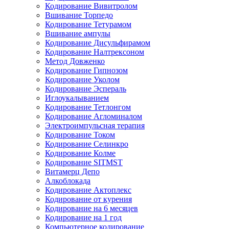
Кодирование Вивитролом
Вшивание Торпедо
Кодирование Тетурамом
Вшивание ампулы
Кодирование Дисульфирамом
Кодирование Налтрексоном
Метод Довженко
Кодирование Гипнозом
Кодирование Уколом
Кодирование Эспераль
Иглоукалыванием
Кодирование Тетлонгом
Кодирование Агломиналом
Электроимпульсная терапия
Кодирование Током
Кодирование Селинкро
Кодирование Колме
Кодирование SITMST
Витамерц Депо
Алкоблокада
Кодирование Актоплекс
Кодирование от курения
Кодирование на 6 месяцев
Кодирование на 1 год
Компьютерное кодирование