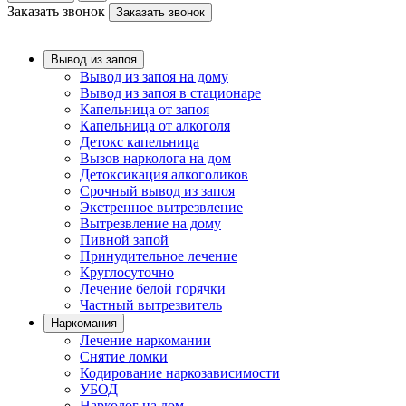
Заказать звонок
Заказать звонок
Вывод из запоя
Вывод из запоя на дому
Вывод из запоя в стационаре
Капельница от запоя
Капельница от алкоголя
Детокс капельница
Вызов нарколога на дом
Детоксикация алкоголиков
Срочный вывод из запоя
Экстренное вытрезвление
Вытрезвление на дому
Пивной запой
Принудительное лечение
Круглосуточно
Лечение белой горячки
Частный вытрезвитель
Наркомания
Лечение наркомании
Снятие ломки
Кодирование наркозависимости
УБОД
Нарколог на дом