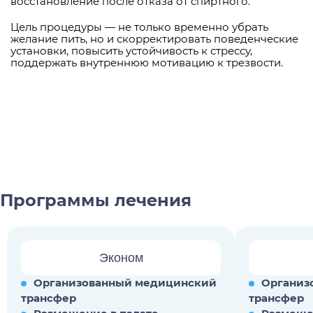
восстановление после отказа от спиртного.
Цель процедуры — не только временно убрать
желание пить, но и скорректировать поведенческие
установки, повысить устойчивость к стрессу,
поддержать внутреннюю мотивацию к трезвости.
Программы лечения
Эконом
Организованный медицинский
Организ
трансфер
трансфер