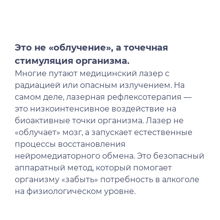
Лечение от Кодеина
Иглоукалыванием
Лечение шизофрении
Лечение от ЛСД
Кодирование Тетлонгом
Лечение стресса
Лечение от Мефедрона
Кодирование Агломиналом
Лечение биполярного расстройства
Лечение от Лирики
Электроимпульсная терапия
Лечение панических атак
Это не «облучение», а точечная
Лечение от Экстази
Кодирование Током
Лечение раздражительности
стимуляция организма.
Лечение от Фенозепама
Кодирование Селинкро
Лечение ПТСР
Многие путают медицинский лазер с
Лечение от Бутирата
Кодирование Колме
Лечение гиперактивности
радиацией или опасным излучением. На
Лечение от Кокаина
Кодирование SITMST
Лечение деменции
самом деле, лазерная рефлексотерапия —
Лечение от Героина
Витамерц Депо
Лечение дистимии
это низкоинтенсивное воздействие на
биоактивные точки организма. Лазер не
Консультация нарколога
Алкоблокада
Лечение энуреза
«облучает» мозг, а запускает естественные
Лечение от Дезоморфина
Кодирование Актоплекс
Лечение мигрени
процессы восстановления
Лечение от Кетамина
Кодирование от курения
Лечение неврастении
нейромедиаторного обмена. Это безопасный
Лечение от Опиума
Кодирование на 6 месяцев
Лечение гипомании
аппаратный метод, который помогает
Лечение от Фенобарбитала
Кодирование на 1 год
Лечение психопатии
организму «забыть» потребность в алкоголе
Лечение от Эфедрина
Компьютерное кодирование
Лечение мании преследования
на физиологическом уровне.
Лечение от Трамадола
Лечение энкопреза
Лечение от Метадона
Лечение СДВГ