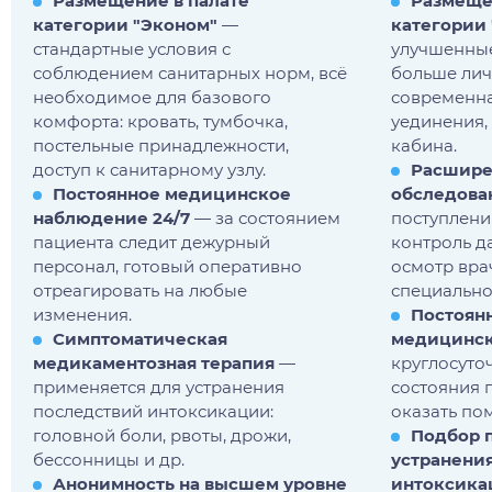
Размещение в палате
Размещ
категории "Эконом"
—
категории
стандартные условия с
улучшенные
соблюдением санитарных норм, всё
больше лич
необходимое для базового
современна
комфорта: кровать, тумбочка,
уединения,
постельные принадлежности,
кабина.
доступ к санитарному узлу.
Расшире
Постоянное медицинское
обследова
наблюдение 24/7
— за состоянием
поступлении
пациента следит дежурный
контроль да
персонал, готовый оперативно
осмотр вра
отреагировать на любые
специально
изменения.
Постоян
Симптоматическая
медицинск
медикаментозная терапия
—
круглосуто
применяется для устранения
состояния 
последствий интоксикации:
оказать по
головной боли, рвоты, дрожи,
Подбор 
бессонницы и др.
устранени
Анонимность на высшем уровне
интоксика