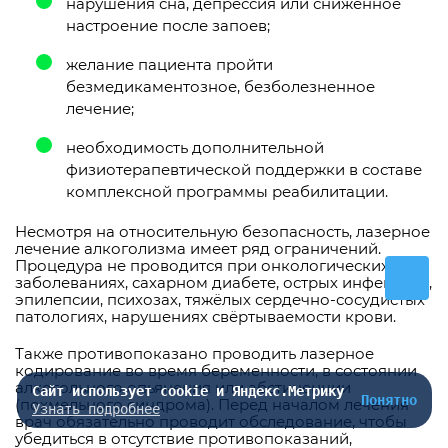
нарушения сна, депрессия или сниженное
настроение после запоев;
желание пациента пройти
безмедикаментозное, безболезненное
лечение;
необходимость дополнительной
физиотерапевтической поддержки в составе
комплексной программы реабилитации.
Несмотря на относительную безопасность, лазерное
лечение алкоголизма имеет ряд ограничений.
Процедура не проводится при онкологических
заболеваниях, сахарном диабете, острых инфекциях,
эпилепсии, психозах, тяжёлых сердечно-сосудистых
патологиях, нарушениях свёртываемости крови.
Также противопоказано проводить лазерное
кодирование во время беременности, в состоянии
алкогольного опьянения или абстиненции
Сайт использует cookie и Яндекс.Метрику
Понятно
(похмельного синдрома). Перед началом лечения
Узнать подробнее
врач обязательно проводит обследование, чтобы
убедиться в отсутствие противопоказаний,