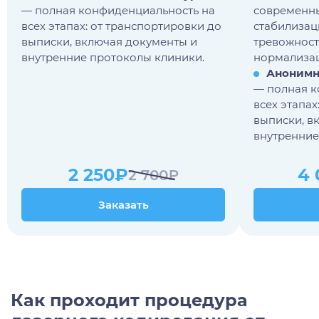
— полная конфиденциальность на
современн
всех этапах: от транспортировки до
стабилизац
выписки, включая документы и
тревожност
внутренние протоколы клиники.
нормализац
Анонимн
— полная к
всех этапах
выписки, в
внутренние
2 250₽
4 
2 700₽
Заказать
Заказать
Как проходит процедура