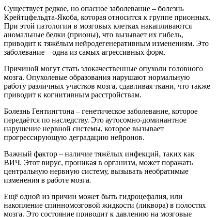
Существует редкое, но опасное заболевание – болезнь
Крейтцфельдта-Якоба, которая относится к группе прионных.
При этой патологии в мозговых клетках накапливаются
аномальные белки (прионы), что вызывает их гибель,
приводит к тяжёлым нейродегенеративным изменениям. Это
заболевание – одна из самых агрессивных форм.
Причиной могут стать злокачественные опухоли головного
мозга. Опухолевые образования нарушают нормальную
работу различных участков мозга, сдавливая ткани, что также
приводит к когнитивным расстройствам.
Болезнь Гентингтона – генетическое заболевание, которое
передаётся по наследству. Это аутосомно-доминантное
нарушение нервной системы, которое вызывает
прогрессирующую деградацию нейронов.
Важный фактор – наличие тяжёлых инфекций, таких как
ВИЧ. Этот вирус, проникая в организм, может поражать
центральную нервную систему, вызывать необратимые
изменения в работе мозга.
Ещё одной из причин может быть гидроцефалия, или
накопление спинномозговой жидкости (ликвора) в полостях
мозга. Это состояние приводит к давлению на мозговые