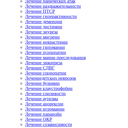
Лечение панических атак
Лечение раздражительности
Лечение ПТСР
Лечение гиперактивности
Лечение деменции
Лечение дистимии
Лечение энуреза
Лечение мигрени
Лечение неврастении
Лечение гипомании
Лечение психопатии
Лечение мании преследования
Лечение энкопреза
Лечение СДВГ
Лечение социопатии
Лечениедетских неврозов
Лечение булимии
Лечение клаустрофобии
Лечение сонливости
Лечение аутизма
Лечение анорексии
Лечение игромании
Лечение паранойи
Лечение ОКР
Лечение созависимости