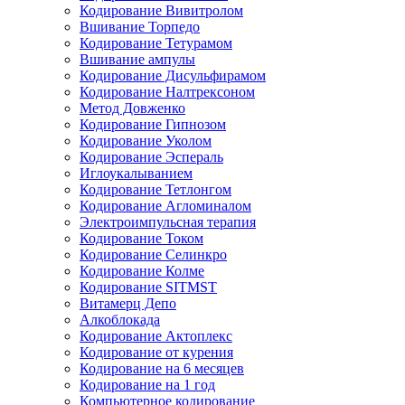
Кодирование Вивитролом
Вшивание Торпедо
Кодирование Тетурамом
Вшивание ампулы
Кодирование Дисульфирамом
Кодирование Налтрексоном
Метод Довженко
Кодирование Гипнозом
Кодирование Уколом
Кодирование Эспераль
Иглоукалыванием
Кодирование Тетлонгом
Кодирование Агломиналом
Электроимпульсная терапия
Кодирование Током
Кодирование Селинкро
Кодирование Колме
Кодирование SITMST
Витамерц Депо
Алкоблокада
Кодирование Актоплекс
Кодирование от курения
Кодирование на 6 месяцев
Кодирование на 1 год
Компьютерное кодирование