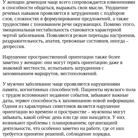
У женщин деменция чаще всего сопровождается изменениями
в способности общаться, выражать свои мысли. Ухудшение
речевых навыков проявляется в затруднениях с подбором
слов, сложностях в формулировании предложений, а также
трудностями с пониманием речи окружающих. Помимо этого,
эмоциональная нестабильность становится характерной
чертой заболевания. Появляются резкие перепады настроения,
раздражительность, апатия, тревожные состояния, иногда –
депрессия.
Нарушение пространственной ориентации также более
заметно у женщин: они могут терять ориентацию даже в
знакомой местности, испытывать затруднения с
запоминанием маршрутов, местоположений.
У мужчин заболевание чаще проявляется нарушениями
памяти, когнитивных способностей. Пациенты мужского пола
с трудом вспоминают недавние события, забывают важные
даты, теряют способность к запоминанию новой информации.
Одним из характерных симптомов является нарушение
ориентации во времени и пространстве – мужчины могут
забывать, какой сейчас день или где они находятся. У них
возникают проблемы с планированием, организацией
деятельности, что особенно заметно на работе, где от них
требуется принятие решений, соблюдение порядка.