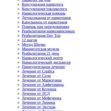
Консультация нарколога
Консультация токсиколога
Наркологическая помощь
Детоксикация от наркотиков
Капельница от наркотиков
Помощь при передозировке
Реабилитация наркозависимых
Реабилитация Day Top
12 шагов
Метод Шичко
Миннесотская модель
Реабилитация 21 день
Наркологический центр
Наркологический диспансер
Принудительное лечение
Лечение от Спайса
Лечение от Соли
Лечение от Марихуаны
Лечение от Амфетамина
Лечение от Кодеина
Лечение от ЛСД
Лечение от Мефедрона
Лечение от Лирики
Лечение от Экстази