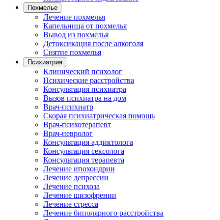
Похмелье
Лечение похмелья
Капельница от похмелья
Вывод из похмелья
Детоксикация после алкоголя
Снятие похмелья
Психиатрия
Клинический психолог
Психические расстройства
Консультация психиатра
Вызов психиатра на дом
Врач-психиатр
Скорая психиатрическая помощь
Врач-психотерапевт
Врач-невролог
Консультация аддиктолога
Консультация сексолога
Консультация терапевта
Лечение ипохондрии
Лечение депрессии
Лечение психоза
Лечение шизофрении
Лечение стресса
Лечение биполярного расстройства