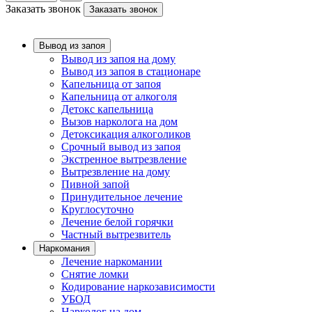
Заказать звонок
Заказать звонок
Вывод из запоя
Вывод из запоя на дому
Вывод из запоя в стационаре
Капельница от запоя
Капельница от алкоголя
Детокс капельница
Вызов нарколога на дом
Детоксикация алкоголиков
Срочный вывод из запоя
Экстренное вытрезвление
Вытрезвление на дому
Пивной запой
Принудительное лечение
Круглосуточно
Лечение белой горячки
Частный вытрезвитель
Наркомания
Лечение наркомании
Снятие ломки
Кодирование наркозависимости
УБОД
Нарколог на дом