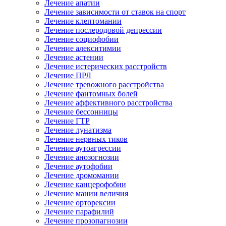
Лечение апатии
Лечение зависимости от ставок на спорт
Лечение клептомании
Лечение послеродовой депрессии
Лечение социофобии
Лечение алекситимии
Лечение астении
Лечение истерических расстройств
Лечение ПРЛ
Лечение тревожного расстройства
Лечение фантомных болей
Лечение аффективного расстройства
Лечение бессонницы
Лечение ГТР
Лечение лунатизма
Лечение нервных тиков
Лечение аутоагрессии
Лечение анозогнозии
Лечение аутофобии
Лечение дромомании
Лечение канцерофобии
Лечение мании величия
Лечение орторексии
Лечение парафилий
Лечение прозопагнозии