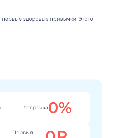
Короткий 
я первые здоровые привычки. Этого
Работа, се
срок, а не 
0%
Рассрочка
0₽
Первый