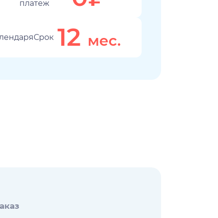
платеж
12
мес.
Срок
аказ