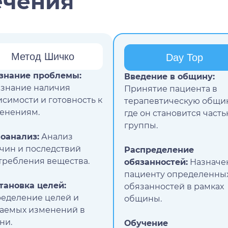
ечения
Метод Шичко
Day Top
знание проблемы:
Введение в общину:
знание наличия
Принятие пациента в
исимости и готовность к
терапевтическую общин
енениям.
где он становится част
группы.
оанализ:
Анализ
чин и последствий
Распределение
требления вещества.
обязанностей:
Назначе
пациенту определенны
тановка целей:
обязанностей в рамках
еделение целей и
общины.
аемых изменений в
ни.
Обучение