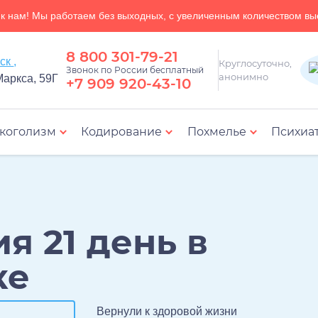
к нам! Мы работаем без выходных, с увеличенным количеством вы
8 800 301-79-21
Новокубанск ,
Круглосуточно,
Звонок по России бесплатный
анонимно
Маркса, 59Г
+7 909 920-43-10
коголизм
Кодирование
Похмелье
Психиа
рного расстройства
Лечение зависимости от ставок на спорт
Лечение послеродовой депрессии
Лечение истерических расстройств
Лечение тревожного расстройства
Лечение аффективного расстройства
Амбулаторная психологическая поддер
Реабилитация н
я 21 день в
ке
Вернули к здоровой жизни