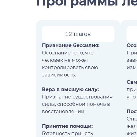
Программы л
12 шагов
Признание бессилия:
Осо
Осознание того, что
При
человек не может
зав
контролировать свою
изм
зависимость.
Сам
Вера в высшую силу:
при
Признание существования
упо
силы, способной помочь в
восстановлении.
Пос
Опр
Принятие помощи:
жел
Готовность принять
жиз