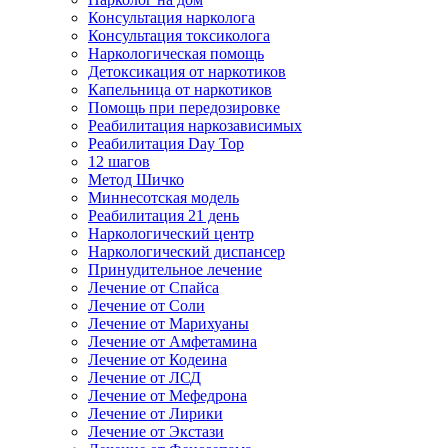
Консультация нарколога
Консультация токсиколога
Наркологическая помощь
Детоксикация от наркотиков
Капельница от наркотиков
Помощь при передозировке
Реабилитация наркозависимых
Реабилитация Day Top
12 шагов
Метод Шичко
Миннесотская модель
Реабилитация 21 день
Наркологический центр
Наркологический диспансер
Принудительное лечение
Лечение от Спайса
Лечение от Соли
Лечение от Марихуаны
Лечение от Амфетамина
Лечение от Кодеина
Лечение от ЛСД
Лечение от Мефедрона
Лечение от Лирики
Лечение от Экстази