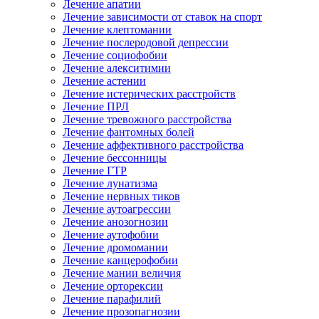
Лечение апатии
Лечение зависимости от ставок на спорт
Лечение клептомании
Лечение послеродовой депрессии
Лечение социофобии
Лечение алекситимии
Лечение астении
Лечение истерических расстройств
Лечение ПРЛ
Лечение тревожного расстройства
Лечение фантомных болей
Лечение аффективного расстройства
Лечение бессонницы
Лечение ГТР
Лечение лунатизма
Лечение нервных тиков
Лечение аутоагрессии
Лечение анозогнозии
Лечение аутофобии
Лечение дромомании
Лечение канцерофобии
Лечение мании величия
Лечение орторексии
Лечение парафилий
Лечение прозопагнозии