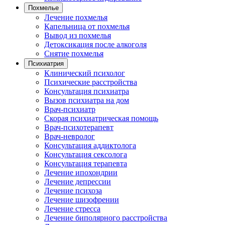
Похмелье
Лечение похмелья
Капельница от похмелья
Вывод из похмелья
Детоксикация после алкоголя
Снятие похмелья
Психиатрия
Клинический психолог
Психические расстройства
Консультация психиатра
Вызов психиатра на дом
Врач-психиатр
Скорая психиатрическая помощь
Врач-психотерапевт
Врач-невролог
Консультация аддиктолога
Консультация сексолога
Консультация терапевта
Лечение ипохондрии
Лечение депрессии
Лечение психоза
Лечение шизофрении
Лечение стресса
Лечение биполярного расстройства