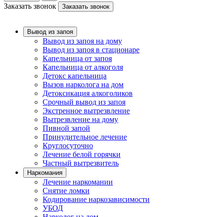
Заказать звонок
Заказать звонок
Вывод из запоя
Вывод из запоя на дому
Вывод из запоя в стационаре
Капельница от запоя
Капельница от алкоголя
Детокс капельница
Вызов нарколога на дом
Детоксикация алкоголиков
Срочный вывод из запоя
Экстренное вытрезвление
Вытрезвление на дому
Пивной запой
Принудительное лечение
Круглосуточно
Лечение белой горячки
Частный вытрезвитель
Наркомания
Лечение наркомании
Снятие ломки
Кодирование наркозависимости
УБОД
Нарколог на дом