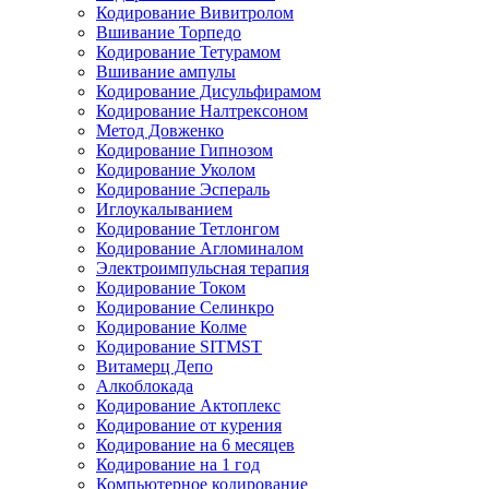
Кодирование Вивитролом
Вшивание Торпедо
Кодирование Тетурамом
Вшивание ампулы
Кодирование Дисульфирамом
Кодирование Налтрексоном
Метод Довженко
Кодирование Гипнозом
Кодирование Уколом
Кодирование Эспераль
Иглоукалыванием
Кодирование Тетлонгом
Кодирование Агломиналом
Электроимпульсная терапия
Кодирование Током
Кодирование Селинкро
Кодирование Колме
Кодирование SITMST
Витамерц Депо
Алкоблокада
Кодирование Актоплекс
Кодирование от курения
Кодирование на 6 месяцев
Кодирование на 1 год
Компьютерное кодирование