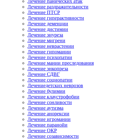
Лечение панических атак
Лечение раздражительности
Лечение ПТСР
Лечение гиперактивности
Лечение деменции
Лечение дистимии
Лечение энуреза
Лечение мигрени
Лечение неврастении
Лечение гипомании
Лечение психопатии
Лечение мании преследования
Лечение энкопреза
Лечение СДВГ
Лечение социопатии
Лечениедетских неврозов
Лечение булимии
Лечение клаустрофобии
Лечение сонливости
Лечение аутизма
Лечение анорексии
Лечение игромании
Лечение паранойи
Лечение ОКР
Лечение созависимости