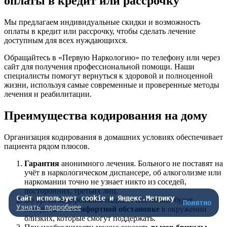
оплаты в кредит или рассрочку
Мы предлагаем индивидуальные скидки и возможность
оплаты в кредит или рассрочку, чтобы сделать лечение
доступным для всех нуждающихся.
Обращайтесь в «Первую Наркологию» по телефону или через
сайт для получения профессиональной помощи. Наши
специалисты помогут вернуться к здоровой и полноценной
жизни, используя самые современные и проверенные методы
лечения и реабилитации.
Преимущества кодирования на дому
Организация кодирования в домашних условиях обеспечивает
пациента рядом плюсов.
Гарантия
анонимного лечения. Больного не поставят на
учёт в наркологическом диспансере, об алкоголизме или
наркомании точно не узнает никто из соседей,
посторонних, третьих лиц.
Сайт использует cookie и Яндекс.Метрику
Во время кодирования пациент постоянно будет
Понятно
Узнать подробнее
находиться в
комфортной обстановке
в окружении
близких, которые смогут поддержать.