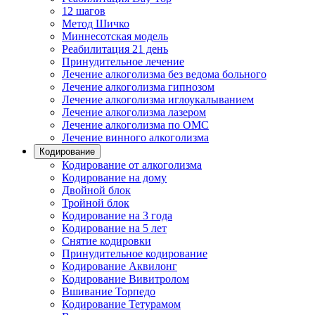
12 шагов
Метод Шичко
Миннесотская модель
Реабилитация 21 день
Принудительное лечение
Лечение алкоголизма без ведома больного
Лечение алкоголизма гипнозом
Лечение алкоголизма иглоукалыванием
Лечение алкоголизма лазером
Лечение алкоголизма по ОМС
Лечение винного алкоголизма
Кодирование
Кодирование от алкоголизма
Кодирование на дому
Двойной блок
Тройной блок
Кодирование на 3 года
Кодирование на 5 лет
Снятие кодировки
Принудительное кодирование
Кодирование Аквилонг
Кодирование Вивитролом
Вшивание Торпедо
Кодирование Тетурамом