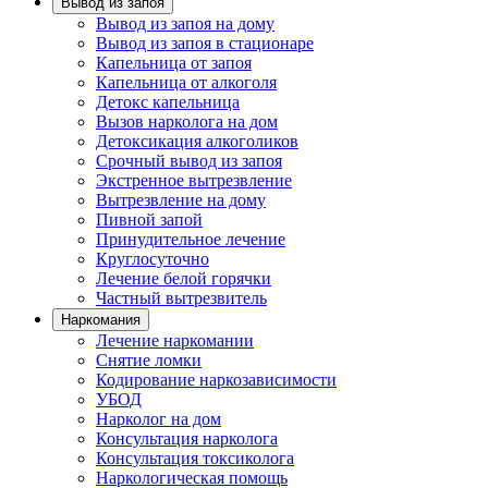
Вывод из запоя
Вывод из запоя на дому
Вывод из запоя в стационаре
Капельница от запоя
Капельница от алкоголя
Детокс капельница
Вызов нарколога на дом
Детоксикация алкоголиков
Срочный вывод из запоя
Экстренное вытрезвление
Вытрезвление на дому
Пивной запой
Принудительное лечение
Круглосуточно
Лечение белой горячки
Частный вытрезвитель
Наркомания
Лечение наркомании
Снятие ломки
Кодирование наркозависимости
УБОД
Нарколог на дом
Консультация нарколога
Консультация токсиколога
Наркологическая помощь