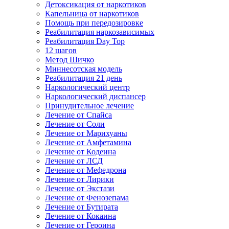
Детоксикация от наркотиков
Капельница от наркотиков
Помощь при передозировке
Реабилитация наркозависимых
Реабилитация Day Top
12 шагов
Метод Шичко
Миннесотская модель
Реабилитация 21 день
Наркологический центр
Наркологический диспансер
Принудительное лечение
Лечение от Спайса
Лечение от Соли
Лечение от Марихуаны
Лечение от Амфетамина
Лечение от Кодеина
Лечение от ЛСД
Лечение от Мефедрона
Лечение от Лирики
Лечение от Экстази
Лечение от Фенозепама
Лечение от Бутирата
Лечение от Кокаина
Лечение от Героина