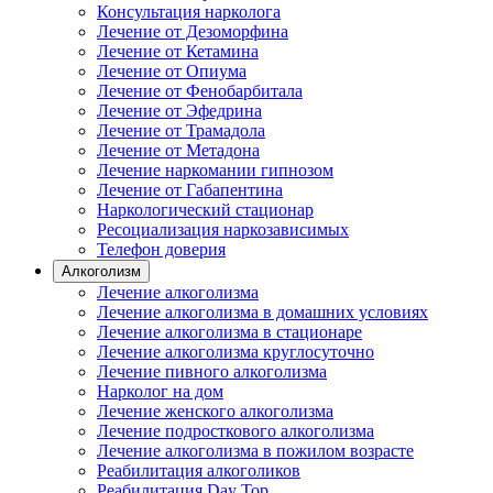
Консультация нарколога
Лечение от Дезоморфина
Лечение от Кетамина
Лечение от Опиума
Лечение от Фенобарбитала
Лечение от Эфедрина
Лечение от Трамадола
Лечение от Метадона
Лечение наркомании гипнозом
Лечение от Габапентина
Наркологический стационар
Ресоциализация наркозависимых
Телефон доверия
Алкоголизм
Лечение алкоголизма
Лечение алкоголизма в домашних условиях
Лечение алкоголизма в стационаре
Лечение алкоголизма круглосуточно
Лечение пивного алкоголизма
Нарколог на дом
Лечение женского алкоголизма
Лечение подросткового алкоголизма
Лечение алкоголизма в пожилом возрасте
Реабилитация алкоголиков
Реабилитация Day Top