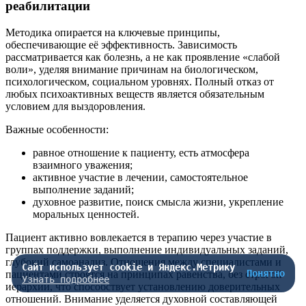
реабилитации
Методика опирается на ключевые принципы,
обеспечивающие её эффективность. Зависимость
рассматривается как болезнь, а не как проявление «слабой
воли», уделяя внимание причинам на биологическом,
психологическом, социальном уровнях. Полный отказ от
любых психоактивных веществ является обязательным
условием для выздоровления.
Важные особенности:
равное отношение к пациенту, есть атмосфера
взаимного уважения;
активное участие в лечении, самостоятельное
выполнение заданий;
духовное развитие, поиск смысла жизни, укрепление
моральных ценностей.
Пациент активно вовлекается в терапию через участие в
группах поддержки, выполнение индивидуальных заданий,
глубокий самоанализ. Отношения между специалистами и
Сайт использует cookie и Яндекс.Метрику
Понятно
пациентами строятся на принципах равенства, без строгой
Узнать подробнее
иерархии, что способствует установлению доверительных
отношений. Внимание уделяется духовной составляющей