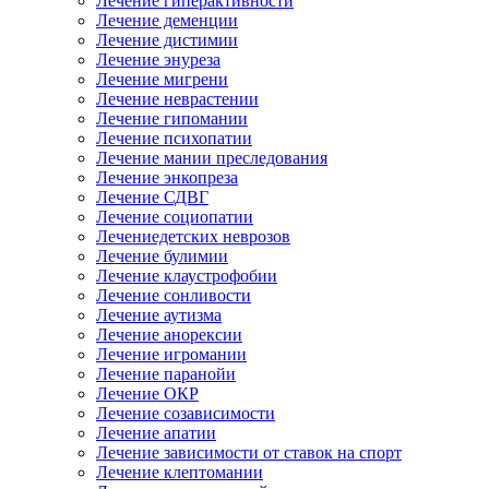
Лечение гиперактивности
Лечение деменции
Лечение дистимии
Лечение энуреза
Лечение мигрени
Лечение неврастении
Лечение гипомании
Лечение психопатии
Лечение мании преследования
Лечение энкопреза
Лечение СДВГ
Лечение социопатии
Лечениедетских неврозов
Лечение булимии
Лечение клаустрофобии
Лечение сонливости
Лечение аутизма
Лечение анорексии
Лечение игромании
Лечение паранойи
Лечение ОКР
Лечение созависимости
Лечение апатии
Лечение зависимости от ставок на спорт
Лечение клептомании