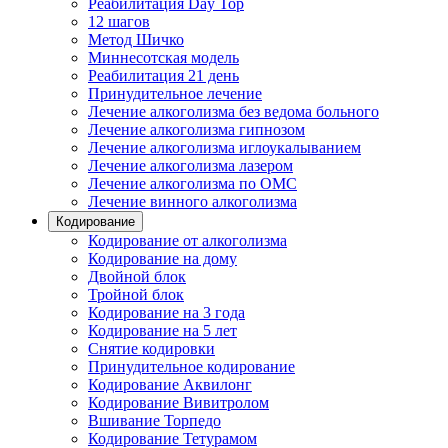
Реабилитация Day Top
12 шагов
Метод Шичко
Миннесотская модель
Реабилитация 21 день
Принудительное лечение
Лечение алкоголизма без ведома больного
Лечение алкоголизма гипнозом
Лечение алкоголизма иглоукалыванием
Лечение алкоголизма лазером
Лечение алкоголизма по ОМС
Лечение винного алкоголизма
Кодирование
Кодирование от алкоголизма
Кодирование на дому
Двойной блок
Тройной блок
Кодирование на 3 года
Кодирование на 5 лет
Снятие кодировки
Принудительное кодирование
Кодирование Аквилонг
Кодирование Вивитролом
Вшивание Торпедо
Кодирование Тетурамом