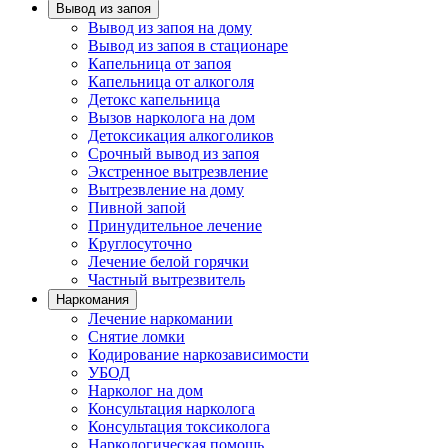
Вывод из запоя
Вывод из запоя на дому
Вывод из запоя в стационаре
Капельница от запоя
Капельница от алкоголя
Детокс капельница
Вызов нарколога на дом
Детоксикация алкоголиков
Срочный вывод из запоя
Экстренное вытрезвление
Вытрезвление на дому
Пивной запой
Принудительное лечение
Круглосуточно
Лечение белой горячки
Частный вытрезвитель
Наркомания
Лечение наркомании
Снятие ломки
Кодирование наркозависимости
УБОД
Нарколог на дом
Консультация нарколога
Консультация токсиколога
Наркологическая помощь