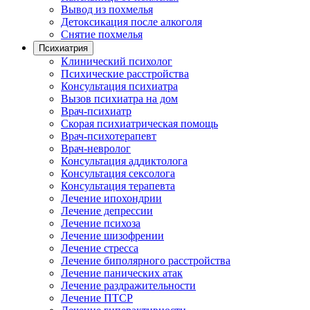
Вывод из похмелья
Детоксикация после алкоголя
Снятие похмелья
Психиатрия
Клинический психолог
Психические расстройства
Консультация психиатра
Вызов психиатра на дом
Врач-психиатр
Скорая психиатрическая помощь
Врач-психотерапевт
Врач-невролог
Консультация аддиктолога
Консультация сексолога
Консультация терапевта
Лечение ипохондрии
Лечение депрессии
Лечение психоза
Лечение шизофрении
Лечение стресса
Лечение биполярного расстройства
Лечение панических атак
Лечение раздражительности
Лечение ПТСР