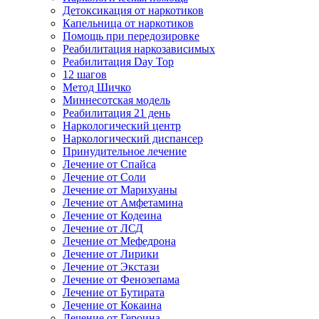
Детоксикация от наркотиков
Капельница от наркотиков
Помощь при передозировке
Реабилитация наркозависимых
Реабилитация Day Top
12 шагов
Метод Шичко
Миннесотская модель
Реабилитация 21 день
Наркологический центр
Наркологический диспансер
Принудительное лечение
Лечение от Спайса
Лечение от Соли
Лечение от Марихуаны
Лечение от Амфетамина
Лечение от Кодеина
Лечение от ЛСД
Лечение от Мефедрона
Лечение от Лирики
Лечение от Экстази
Лечение от Фенозепама
Лечение от Бутирата
Лечение от Кокаина
Лечение от Героина