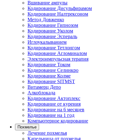
Вшивание ампулы
Кодирование Дисульфирамом
Кодирование Налтрексоном
Метод Довженко
Кодирование Гипнозом
Кодирование Уколом
Кодирование Эспераль
Иглоукалыванием
Кодирование Тетлонгом
Кодирование Агломиналом
Электроимпульсная терапия
Кодирование Током
Кодирование Селинкро
Кодирование Колме
Кодирование SITMST
Витамерц Депо
Алкоблокада
Кодирование Актоплекс
Кодирование от курения
Кодирование на 6 месяцев
Кодирование на 1 год
Компьютерное кодирование
Похмелье
Лечение похмелья
Капельница от похмелья