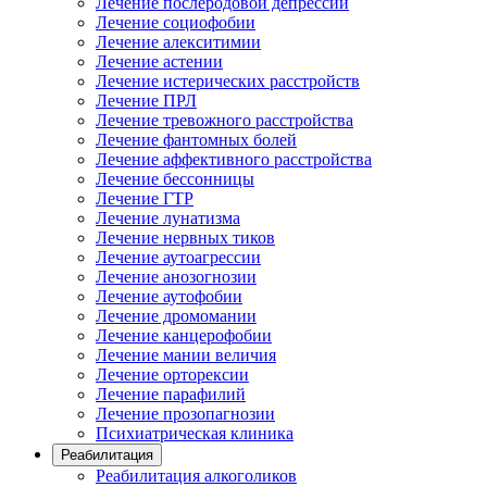
Лечение послеродовой депрессии
Лечение социофобии
Лечение алекситимии
Лечение астении
Лечение истерических расстройств
Лечение ПРЛ
Лечение тревожного расстройства
Лечение фантомных болей
Лечение аффективного расстройства
Лечение бессонницы
Лечение ГТР
Лечение лунатизма
Лечение нервных тиков
Лечение аутоагрессии
Лечение анозогнозии
Лечение аутофобии
Лечение дромомании
Лечение канцерофобии
Лечение мании величия
Лечение орторексии
Лечение парафилий
Лечение прозопагнозии
Психиатрическая клиника
Реабилитация
Реабилитация алкоголиков