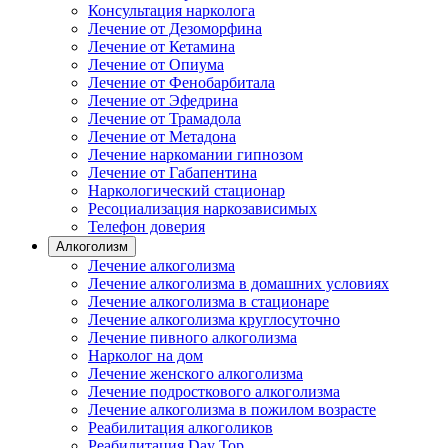
Консультация нарколога
Лечение от Дезоморфина
Лечение от Кетамина
Лечение от Опиума
Лечение от Фенобарбитала
Лечение от Эфедрина
Лечение от Трамадола
Лечение от Метадона
Лечение наркомании гипнозом
Лечение от Габапентина
Наркологический стационар
Ресоциализация наркозависимых
Телефон доверия
Алкоголизм
Лечение алкоголизма
Лечение алкоголизма в домашних условиях
Лечение алкоголизма в стационаре
Лечение алкоголизма круглосуточно
Лечение пивного алкоголизма
Нарколог на дом
Лечение женского алкоголизма
Лечение подросткового алкоголизма
Лечение алкоголизма в пожилом возрасте
Реабилитация алкоголиков
Реабилитация Day Top