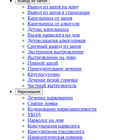
Вывод из запоя
Вывод из запоя на дому
Вывод из запоя в стационаре
Капельница от запоя
Капельница от алкоголя
Детокс капельница
Вызов нарколога на дом
Детоксикация алкоголиков
Срочный вывод из запоя
Экстренное вытрезвление
Вытрезвление на дому
Пивной запой
Принудительное лечение
Круглосуточно
Лечение белой горячки
Частный вытрезвитель
Наркомания
Лечение наркомании
Снятие ломки
Кодирование наркозависимости
УБОД
Нарколог на дом
Консультация нарколога
Консультация токсиколога
Наркологическая помощь