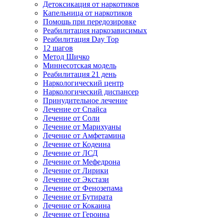
Детоксикация от наркотиков
Капельница от наркотиков
Помощь при передозировке
Реабилитация наркозависимых
Реабилитация Day Top
12 шагов
Метод Шичко
Миннесотская модель
Реабилитация 21 день
Наркологический центр
Наркологический диспансер
Принудительное лечение
Лечение от Спайса
Лечение от Соли
Лечение от Марихуаны
Лечение от Амфетамина
Лечение от Кодеина
Лечение от ЛСД
Лечение от Мефедрона
Лечение от Лирики
Лечение от Экстази
Лечение от Фенозепама
Лечение от Бутирата
Лечение от Кокаина
Лечение от Героина