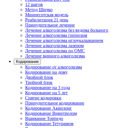
12 шагов
Метод Шичко
Миннесотская модель
Реабилитация 21 день
Принудительное лечение
Лечение алкоголизма без ведома больного
Лечение алкоголизма гипнозом
Лечение алкоголизма иглоукалыванием
Лечение алкоголизма лазером
Лечение алкоголизма по ОМС
Лечение винного алкоголизма
Кодирование
Кодирование от алкоголизма
Кодирование на дому
Двойной блок
Тройной блок
Кодирование на 3 года
Кодирование на 5 лет
Снятие кодировки
Принудительное кодирование
Кодирование Аквилонг
Кодирование Вивитролом
Вшивание Торпедо
Кодирование Тетурамом