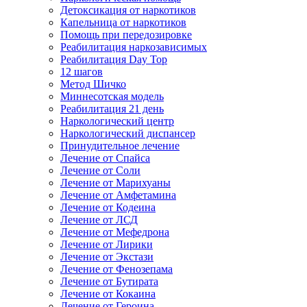
Детоксикация от наркотиков
Капельница от наркотиков
Помощь при передозировке
Реабилитация наркозависимых
Реабилитация Day Top
12 шагов
Метод Шичко
Миннесотская модель
Реабилитация 21 день
Наркологический центр
Наркологический диспансер
Принудительное лечение
Лечение от Спайса
Лечение от Соли
Лечение от Марихуаны
Лечение от Амфетамина
Лечение от Кодеина
Лечение от ЛСД
Лечение от Мефедрона
Лечение от Лирики
Лечение от Экстази
Лечение от Фенозепама
Лечение от Бутирата
Лечение от Кокаина
Лечение от Героина