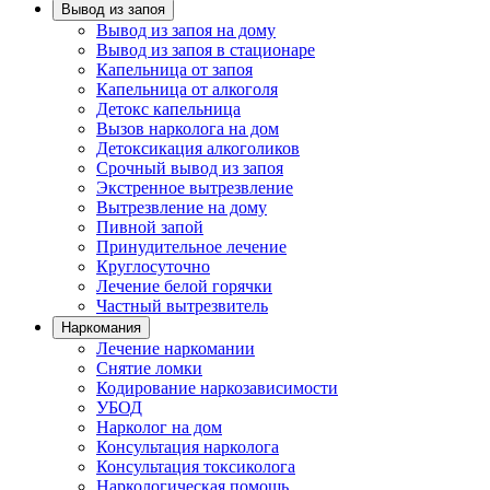
Вывод из запоя
Вывод из запоя на дому
Вывод из запоя в стационаре
Капельница от запоя
Капельница от алкоголя
Детокс капельница
Вызов нарколога на дом
Детоксикация алкоголиков
Срочный вывод из запоя
Экстренное вытрезвление
Вытрезвление на дому
Пивной запой
Принудительное лечение
Круглосуточно
Лечение белой горячки
Частный вытрезвитель
Наркомания
Лечение наркомании
Снятие ломки
Кодирование наркозависимости
УБОД
Нарколог на дом
Консультация нарколога
Консультация токсиколога
Наркологическая помощь