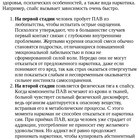
здоровья, психических особенностей, а также вида наркотика.
Например, спайс вызывает зависимость очень быстро.
На первой стадии
человек пробует ПАВ из
любопытства, чтобы испытать острые ощущения.
Психологи утверждают, что в большинстве случаев
первый контакт связан с глубокими внутренними
проблемами. Жертвами курения опасной смеси обычно
становятся подростки, отличающиеся повышенной
эмоциональной лабильностью и пока не
сформированной силой воли. Нередко они не могут
отказаться от предложенного наркотика, даже если
понимают его вред, так как страх оказаться отвергнутым
или показаться слабым и несовременным оказывается
сильнее инстинкта самосохранения.
На второй стадии
появляется физическая тяга к спайсу.
Когда компоненты ПАВ исчезают из крови и тканей,
больной чувствует сильный физический дискомфорт,
ведь организм адаптируется к опасному веществу,
встраивая его в метаболические процессы. С этого
момента наркоман не способен отказаться от наркотика
сам. При приёмах ПАВ, когда человек уже страдает от
аддикции, употребление не приносит ему желаемого
удовольствия. Но аддикт всё равно продолжает
принимать наркотики, чтобы купировать абстинентный