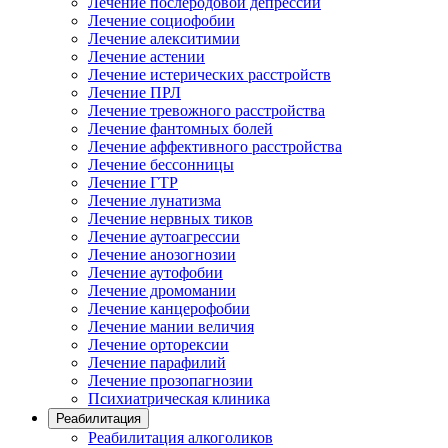
Лечение послеродовой депрессии
Лечение социофобии
Лечение алекситимии
Лечение астении
Лечение истерических расстройств
Лечение ПРЛ
Лечение тревожного расстройства
Лечение фантомных болей
Лечение аффективного расстройства
Лечение бессонницы
Лечение ГТР
Лечение лунатизма
Лечение нервных тиков
Лечение аутоагрессии
Лечение анозогнозии
Лечение аутофобии
Лечение дромомании
Лечение канцерофобии
Лечение мании величия
Лечение орторексии
Лечение парафилий
Лечение прозопагнозии
Психиатрическая клиника
Реабилитация
Реабилитация алкоголиков