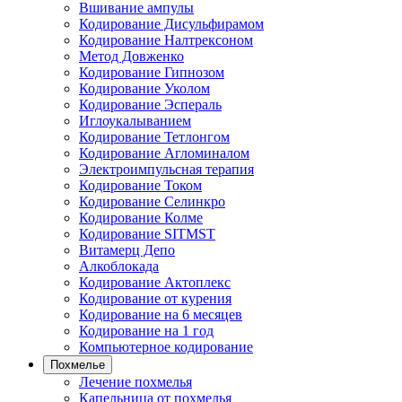
Вшивание ампулы
Кодирование Дисульфирамом
Кодирование Налтрексоном
Метод Довженко
Кодирование Гипнозом
Кодирование Уколом
Кодирование Эспераль
Иглоукалыванием
Кодирование Тетлонгом
Кодирование Агломиналом
Электроимпульсная терапия
Кодирование Током
Кодирование Селинкро
Кодирование Колме
Кодирование SITMST
Витамерц Депо
Алкоблокада
Кодирование Актоплекс
Кодирование от курения
Кодирование на 6 месяцев
Кодирование на 1 год
Компьютерное кодирование
Похмелье
Лечение похмелья
Капельница от похмелья