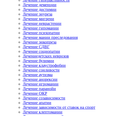
Лечение гиперактивности
Лечение деменции
Лечение дистимии
Лечение энуреза
Лечение мигрени
Лечение неврастении
Лечение гипомании
Лечение психопатии
Лечение мании преследования
Лечение энкопреза
Лечение СДВГ
Лечение социопатии
Лечениедетских неврозов
Лечение булимии
Лечение клаустрофобии
Лечение сонливости
Лечение аутизма
Лечение анорексии
Лечение игромании
Лечение паранойи
Лечение ОКР
Лечение созависимости
Лечение апатии
Лечение зависимости от ставок на спорт
Лечение клептомании