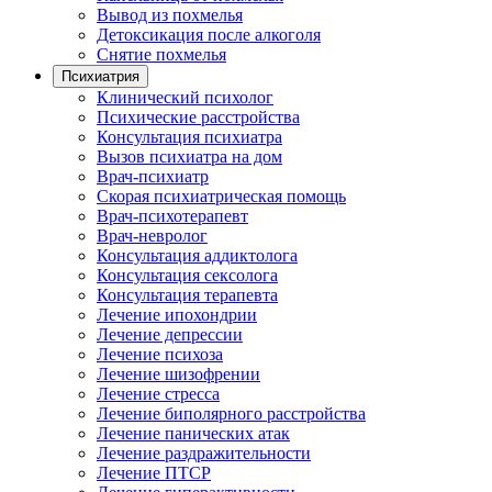
Вывод из похмелья
Детоксикация после алкоголя
Снятие похмелья
Психиатрия
Клинический психолог
Психические расстройства
Консультация психиатра
Вызов психиатра на дом
Врач-психиатр
Скорая психиатрическая помощь
Врач-психотерапевт
Врач-невролог
Консультация аддиктолога
Консультация сексолога
Консультация терапевта
Лечение ипохондрии
Лечение депрессии
Лечение психоза
Лечение шизофрении
Лечение стресса
Лечение биполярного расстройства
Лечение панических атак
Лечение раздражительности
Лечение ПТСР