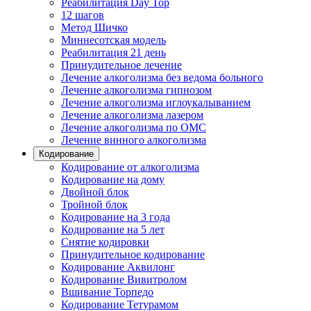
Реабилитация Day Top
12 шагов
Метод Шичко
Миннесотская модель
Реабилитация 21 день
Принудительное лечение
Лечение алкоголизма без ведома больного
Лечение алкоголизма гипнозом
Лечение алкоголизма иглоукалыванием
Лечение алкоголизма лазером
Лечение алкоголизма по ОМС
Лечение винного алкоголизма
Кодирование
Кодирование от алкоголизма
Кодирование на дому
Двойной блок
Тройной блок
Кодирование на 3 года
Кодирование на 5 лет
Снятие кодировки
Принудительное кодирование
Кодирование Аквилонг
Кодирование Вивитролом
Вшивание Торпедо
Кодирование Тетурамом