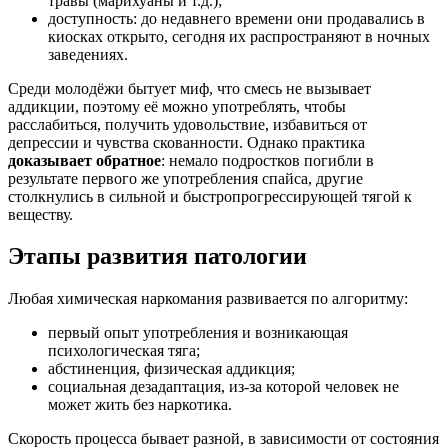
травы (марихуаны и т.д.);
доступность: до недавнего времени они продавались в
киосках открыто, сегодня их распространяют в ночных
заведениях.
Среди молодёжи бытует миф, что смесь не вызывает
аддикции, поэтому её можно употреблять, чтобы
расслабиться, получить удовольствие, избавиться от
депрессии и чувства скованности. Однако практика
доказывает обратное
: немало подростков погибли в
результате первого же употребления спайса, другие
столкнулись в сильной и быстропрогрессирующей тягой к
веществу.
Этапы развития патологии
Любая химическая наркомания развивается по алгоритму:
первый опыт употребления и возникающая
психологическая тяга;
абстиненция, физическая аддикция;
социальная дезадаптация, из-за которой человек не
может жить без наркотика.
Скорость процесса бывает разной, в зависимости от состояния