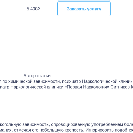
5 400₽
Заказать услугу
Заказать услугу
Автор статьи:
хиатр Наркологической клиники «Первая Наркология»
Ситников 
когольную зависимость, спровоцированную употреблением боль
ания, отмечая его небольшую крепость. Игнорировать подобное