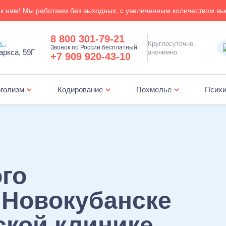
к нам! Мы работаем без выходных, с увеличенным количеством вы
8 800 301-79-21
Новокубанск ,
Круглосуточно,
Звонок по России бесплатный
аркса, 59Г
анонимно
+7 909 920-43-10
голизм
Кодирование
Похмелье
Психи
Лечение зависимости от ставок на спорт
Амбулаторная психологическая поддер
го
 Новокубанске
ской клинике