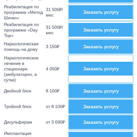
Реабилитация по
31 500₽/
Заказать услугу
Заказать услугу
программе «Метод
мес
Шичко»
Реабилитация по
31 500₽/
Заказать услугу
Заказать услугу
программе «Day
мес
Top»
Наркологическая
3 150₽
Заказать услугу
Заказать услугу
помощь на дому
Наркологическое
лечение в
Заказать услугу
Заказать услугу
стационаре
4 050₽
(амбулаторно, в
сутки)
Двойной блок
8 100₽
Заказать услугу
Заказать услугу
Тройной блок
от 8 100₽
Заказать услугу
Заказать услугу
Дисульфирам
от 3 690₽
Заказать услугу
Заказать услугу
Имплантация