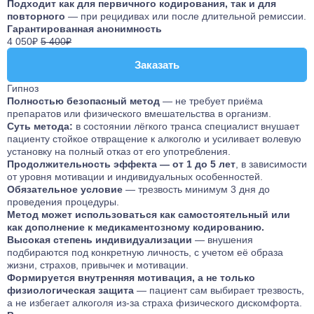
Подходит как для первичного кодирования, так и для
повторного
— при рецидивах или после длительной ремиссии.
Гарантированная анонимность
4 050₽
5 400₽
Заказать
Заказать
Гипноз
Полностью безопасный метод
— не требует приёма
препаратов или физического вмешательства в организм.
Суть метода:
в состоянии лёгкого транса специалист внушает
пациенту стойкое отвращение к алкоголю и усиливает волевую
установку на полный отказ от его употребления.
Продолжительность эффекта — от 1 до 5 лет
, в зависимости
от уровня мотивации и индивидуальных особенностей.
Обязательное условие
— трезвость минимум 3 дня до
проведения процедуры.
Метод может использоваться как самостоятельный или
как дополнение к медикаментозному кодированию.
Высокая степень индивидуализации
— внушения
подбираются под конкретную личность, с учетом её образа
жизни, страхов, привычек и мотивации.
Формируется внутренняя мотивация, а не только
физиологическая защита
— пациент сам выбирает трезвость,
а не избегает алкоголя из-за страха физического дискомфорта.