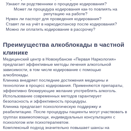
много лет и приносит отличные результаты.
влечение • нормализует сон • уменьшает тревогу и вспышки
наркотиков: • выпил — эффекта нет • мозг теряет смысл
Доктор учитывает: • сколько и как человек пьёт • состояние
Узнают ли родственники о процедуре кодирования?
гнева Без химии — только безопасное воздействие.
употреблять Идеально после детокса, чтобы не сорваться
сердца, печени • тревожность и эмоциональный фон Мы
Нет. Кодирование — это медицинская процедура, полностью
Может ли процедура кодирования как-то повлиять на
репутацию на работе?
снова.
подбираем метод под конкретного человека, а не «как у
защищённая врачебной тайной. Мы не информируем
Абсолютно нет. Работодатель не имеет никаких легальных
Нужен ли паспорт для проведения кодирования?
всех».
родственников и не подтверждаем факт вашего обращения в
каналов для получения подобной информации. Все
Да, паспорт необходим. Это требование закона для
Ставят ли на учёт в наркодиспансер после кодирования?
наш центр. Ваше решение сохраняется в тайне, если только
документы, связанные с лечением, хранятся в нашем
оформления информированного добровольного согласия на
Нет. Кодирование в частной клинике — это платная
Можно ли оплатить кодирование в рассрочку?
вы сами не захотите им поделиться.
центре. При необходимости предоставить справку
медицинское вмешательство и договора на оказание
медицинская услуга, не связанная с системой
Мы понимаем, что решение о кодировании часто нужно
(например, для отгула) мы выписываем нейтральный
платных услуг. Предоставление паспорта обеспечивает вашу
государственного наркологического учёта. Мы не передаём
принять оперативно. Поэтому у нас предусмотрены гибкие
Преимущества алкоблокады в частной
документ без указания диагноза и метода лечения.
юридическую защиту и гарантирует, что процедура
сведения в диспансер. Вы сохраняете все права, включая
условия. После консультации врача и выбора метода
проводится добровольно и легально, но не означает
возможность управления транспортным средством (после
кодирования вы можете обсудить с администратором
клинике
постановки на какой-либо учёт.
получения обычной справки от терапевта в установленном
возможность разбивки платежа на 2-3 части по удобному для
Медицинский центр в Новокубанске «Первая Наркология»
порядке).
вас графику.
предлагает эффективные методы лечения алкогольной
зависимости, в том числе кодирование с помощью
алкоблокады.
Клиника внедряет последние достижения медицины и
технологии в процесс кодирования. Применяются препараты,
эффективно блокирующие желание употреблять алкоголь.
Использование современных методов гарантирует
безопасность и эффективность процедуры.
Клиника предлагает психологическую поддержку и
реабилитацию
. После процедуры пациенты могут участвовать в
группах взаимопомощи, индивидуальных консультациях с
психологом или психотерапевтом.
Комплексный подход значительно повышает шансы на