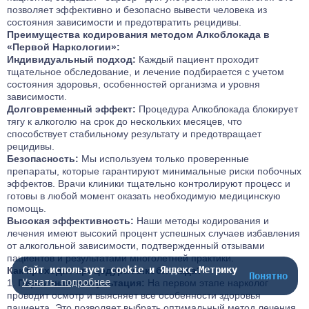
позволяет эффективно и безопасно вывести человека из
состояния зависимости и предотвратить рецидивы.
Преимущества кодирования методом Алкоблокада в
«Первой Наркологии»:
Индивидуальный подход:
Каждый пациент проходит
тщательное обследование, и лечение подбирается с учетом
состояния здоровья, особенностей организма и уровня
зависимости.
Долговременный эффект:
Процедура Алкоблокада блокирует
тягу к алкоголю на срок до нескольких месяцев, что
способствует стабильному результату и предотвращает
рецидивы.
Безопасность:
Мы используем только проверенные
препараты, которые гарантируют минимальные риски побочных
эффектов. Врачи клиники тщательно контролируют процесс и
готовы в любой момент оказать необходимую медицинскую
помощь.
Высокая эффективность:
Наши методы кодирования и
лечения имеют высокий процент успешных случаев избавления
от алкогольной зависимости, подтвержденный отзывами
пациентов и результатами многолетней практики.
Сайт использует cookie и Яндекс.Метрику
Как проходит процедура Алкоблокада?
Понятно
Узнать подробнее
Первичная консультация:
На первом этапе нарколог
проводит осмотр и выясняет все особенности здоровья
пациента. Это позволяет выбрать оптимальный метод лечения.