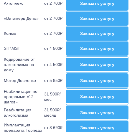
Актоплекс
от 2 700₽
Заказать услугу
Заказать услугу
«Витамерц Депо»
от 2 700₽
Заказать услугу
Заказать услугу
Колме
от 2 700₽
Заказать услугу
Заказать услугу
SIT\MST
от 4 500₽
Заказать услугу
Заказать услугу
Кодирование от
Заказать услугу
Заказать услугу
алкоголизма на
от 4 500₽
дому
Метод Довженко
от 5 850₽
Заказать услугу
Заказать услугу
Реабилитация по
31 500₽/
Заказать услугу
Заказать услугу
программе «12
мес
шагов»
Реабилитация
31 500₽/
Заказать услугу
Заказать услугу
алкоголизма
месяц
Имплантация
от 3 690₽
Заказать услугу
Заказать услугу
препарата Торпедо