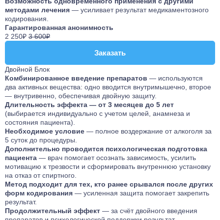
Возможность одновременного применения с другими
методами лечения
— усиливает результат медикаментозного
кодирования.
Гарантированная анонимность
2 250₽
3 600₽
Заказать
Заказать
Двойной Блок
Комбинированное введение препаратов
— используются
два активных вещества: одно вводится внутримышечно, второе
— внутривенно, обеспечивая двойную защиту.
Длительность эффекта — от 3 месяцев до 5 лет
(выбирается индивидуально с учетом целей, анамнеза и
состояния пациента).
Необходимое условие
— полное воздержание от алкоголя за
5 суток до процедуры.
Дополнительно проводится психологическая подготовка
пациента
— врач помогает осознать зависимость, усилить
мотивацию к трезвости и сформировать внутреннюю установку
на отказ от спиртного.
Метод подходит для тех, кто ранее срывался после других
форм кодирования
— усиленная защита помогает закрепить
результат.
Продолжительный эффект
— за счёт двойного введения
препаратов и психологической поддержки результат