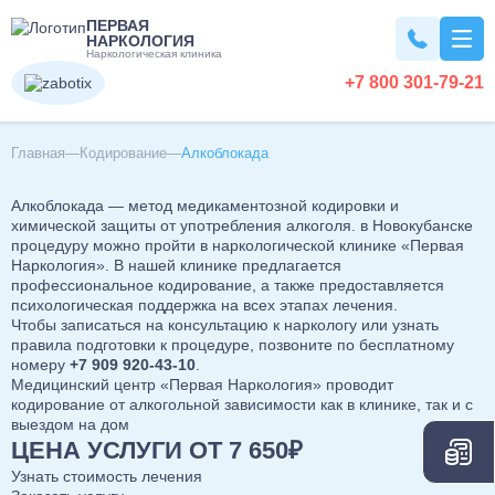
ПЕРВАЯ
НАРКОЛОГИЯ
Наркологическая клиника
+7 800 301-79-21
Вывод из запоя
Главная
Кодирование
Алкоблокада
Алкоблокада — метод медикаментозной кодировки и
Вывод из запоя на дому
Наркомания
химической защиты от употребления алкоголя. в Новокубанске
процедуру можно пройти в наркологической клинике «Первая
Вывод из запоя в стационаре
Наркология». В нашей клинике предлагается
Капельница от запоя
Лечение наркомании
Алкоголизм
профессиональное кодирование, а также предоставляется
Капельница от алкоголя
психологическая поддержка на всех этапах лечения.
Снятие ломки
Чтобы записаться на консультацию к наркологу или узнать
Детокс капельница
Кодирование наркозависимости
правила подготовки к процедуре, позвоните по бесплатному
Лечение алкоголизма
Кодирование
Вызов нарколога на дом
номеру
+7 909 920-43-10
.
УБОД
Лечение алкоголизма в домашних условиях
Медицинский центр «Первая Наркология» проводит
Детоксикация алкоголиков
Нарколог на дом
кодирование от алкогольной зависимости как в клинике, так и с
Лечение алкоголизма в стационаре
Кодирование от алкоголизма
Похмелье
Срочный вывод из запоя
выездом на дом
Консультация нарколога
Лечение алкоголизма круглосуточно
Кодирование на дому
ЦЕНА УСЛУГИ ОТ 7 650₽
Экстренное вытрезвление
Консультация токсиколога
Лечение пивного алкоголизма
Двойной блок
Вытрезвление на дому
Узнать стоимость лечения
Лечение похмелья
Психиатрия
Наркологическая помощь
Нарколог на дом