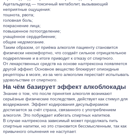
Ацетальдегид — токсичный метаболит, вызывающий
неприятные ощущения:
тошнота, рвота;
головная боль;
покраснение лица;
повышенное потоотделение;
учащённое сердцебиение;
общее недомогание.
Таким образом, от приёма алкоголя пациенту становится
физически некомфортно, что создаёт сильное отрицательное
подкрепление и в итоге приводит к отказу от спиртного.
От лекарственных средств на основе налтрексона появляется
другой эффект. Основное вещество блокирует опиоидные
рецепторы в мозге, из-за чего алкоголик перестаёт испытывать
удовольствие от спиртного.
На чём базирует эффект алкоблокады
Знание о том, что после принятия алкоголя возникают
серьёзные физические последствия, действует как стимул для
воздержания. Эффект кодирования дисульфирамом
достигается за счёт страха, связанного с употреблением
алкоголя. Это побуждает избегать спиртных напитков.
В случае налтрексона зависимый может продолжать пить
спиртные напитки, но это становится бессмысленным, так как
привычного опьянения не наступает.