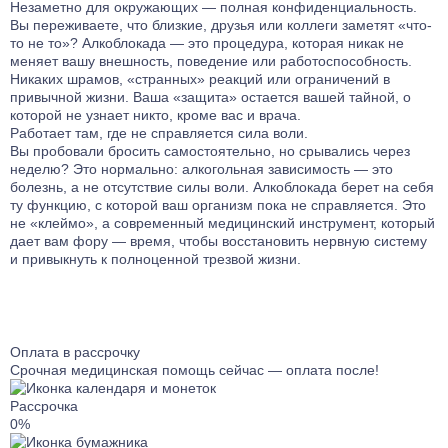
Лечение от Габапентина
Лечение булимии
Незаметно для окружающих — полная конфиденциальность.
Вы переживаете, что близкие, друзья или коллеги заметят «что-
Наркологический стационар
Лечение клаустрофобии
то не то»? Алкоблокада — это процедура, которая никак не
Ресоциализация наркозависимых
Лечение сонливости
меняет вашу внешность, поведение или работоспособность.
Никаких шрамов, «странных» реакций или ограничений в
Телефон доверия
Лечение аутизма
привычной жизни. Ваша «защита» остается вашей тайной, о
Лечение анорексии
которой не узнает никто, кроме вас и врача.
Работает там, где не справляется сила воли.
Лечение игромании
Вы пробовали бросить самостоятельно, но срывались через
Лечение паранойи
неделю? Это нормально: алкогольная зависимость — это
болезнь, а не отсутствие силы воли. Алкоблокада берет на себя
Лечение ОКР
ту функцию, с которой ваш организм пока не справляется. Это
Лечение созависимости
не «клеймо», а современный медицинский инструмент, который
Лечение апатии
дает вам фору — время, чтобы восстановить нервную систему
и привыкнуть к полноценной трезвой жизни.
Лечение зависимости от ставок на спорт
Лечение клептомании
Лечение послеродовой депрессии
Лечение социофобии
Оплата в рассрочку
Лечение алекситимии
Срочная медицинская помощь сейчас — оплата после!
Лечение астении
Рассрочка
Лечение истерических расстройств
0%
Лечение ПРЛ