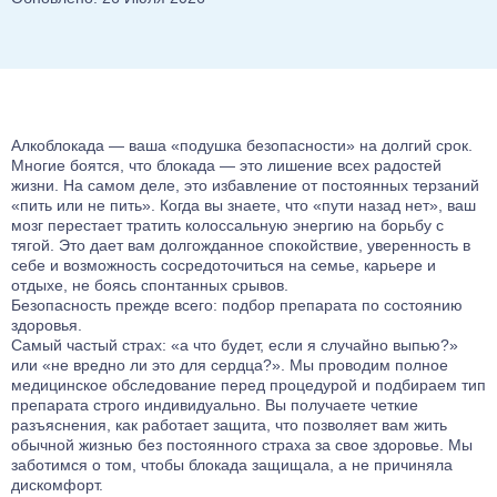
Лечение от ЛСД
Лечение биполярного расстройства
Кодирование Агломиналом
Лечение от Мефедрона
Лечение панических атак
Электроимпульсная терапия
Лечение от Лирики
Лечение раздражительности
Кодирование Током
Лечение от Экстази
Лечение ПТСР
Кодирование Селинкро
Лечение от Фенозепама
Лечение гиперактивности
Кодирование Колме
Алкоблокада — ваша «подушка безопасности» на долгий срок.
Лечение от Бутирата
Лечение деменции
Многие боятся, что блокада — это лишение всех радостей
Кодирование SITMST
Лечение от Кокаина
жизни. На самом деле, это избавление от постоянных терзаний
Лечение дистимии
Витамерц Депо
«пить или не пить». Когда вы знаете, что «пути назад нет», ваш
Лечение от Героина
Лечение энуреза
мозг перестает тратить колоссальную энергию на борьбу с
Алкоблокада
Консультация нарколога
Лечение мигрени
тягой. Это дает вам долгожданное спокойствие, уверенность в
Кодирование Актоплекс
себе и возможность сосредоточиться на семье, карьере и
Лечение от Дезоморфина
Лечение неврастении
отдыхе, не боясь спонтанных срывов.
Кодирование от курения
Лечение от Кетамина
Лечение гипомании
Безопасность прежде всего: подбор препарата по состоянию
Кодирование на 6 месяцев
здоровья.
Лечение от Опиума
Лечение психопатии
Кодирование на 1 год
Самый частый страх: «а что будет, если я случайно выпью?»
Лечение от Фенобарбитала
Лечение мании преследования
или «не вредно ли это для сердца?». Мы проводим полное
Компьютерное кодирование
медицинское обследование перед процедурой и подбираем тип
Лечение от Эфедрина
Лечение энкопреза
препарата строго индивидуально. Вы получаете четкие
Лечение от Трамадола
Лечение СДВГ
разъяснения, как работает защита, что позволяет вам жить
Лечение от Метадона
обычной жизнью без постоянного страха за свое здоровье. Мы
Лечение социопатии
заботимся о том, чтобы блокада защищала, а не причиняла
Лечение наркомании гипнозом
Лечениедетских неврозов
дискомфорт.