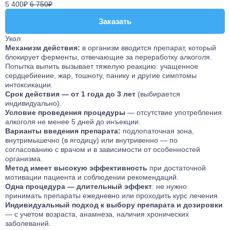
5 400₽
6 750₽
Заказать
Заказать
Укол
Механизм действия:
в организм вводится препарат, который
блокирует ферменты, отвечающие за переработку алкоголя.
Попытка выпить вызывает тяжелую реакцию: учащенное
сердцебиение, жар, тошноту, панику и другие симптомы
интоксикации.
Срок действия — от 1 года до 3 лет
(выбирается
индивидуально).
Условие проведения процедуры
— отсутствие употребления
алкоголя не менее 5 дней до инъекции.
Варианты введения препарата:
подлопаточная зона,
внутримышечно (в ягодицу) или внутривенно — по
согласованию с врачом и в зависимости от особенностей
организма.
Метод имеет высокую эффективность
при достаточной
мотивации пациента и соблюдении рекомендаций.
Одна процедура — длительный эффект
: не нужно
принимать препараты ежедневно или проходить курс лечения.
Индивидуальный подход к выбору препарата и дозировки
— с учетом возраста, анамнеза, наличия хронических
заболеваний.