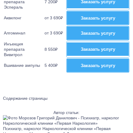
Заказать услугу
Заказать услугу
препарата
7 200₽
Эспераль
Аквилонг
от 3 690₽
Заказать услугу
Заказать услугу
Алгоминал
от 3 690₽
Заказать услугу
Заказать услугу
Инъекция
Заказать услугу
Заказать услугу
препарата
8 550₽
Вивитрол
Вшивание ампулы
5 400₽
Заказать услугу
Заказать услугу
Содержание страницы
Автор статьи:
Психиатр, нарколог Наркологической клиники «Первая