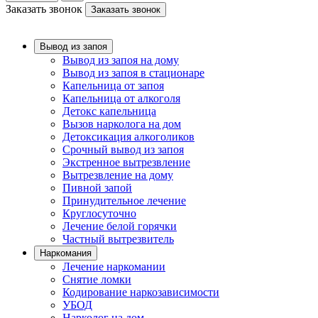
Заказать звонок
Заказать звонок
Вывод из запоя
Вывод из запоя на дому
Вывод из запоя в стационаре
Капельница от запоя
Капельница от алкоголя
Детокс капельница
Вызов нарколога на дом
Детоксикация алкоголиков
Срочный вывод из запоя
Экстренное вытрезвление
Вытрезвление на дому
Пивной запой
Принудительное лечение
Круглосуточно
Лечение белой горячки
Частный вытрезвитель
Наркомания
Лечение наркомании
Снятие ломки
Кодирование наркозависимости
УБОД
Нарколог на дом