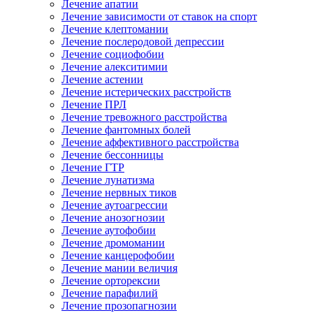
Лечение апатии
Лечение зависимости от ставок на спорт
Лечение клептомании
Лечение послеродовой депрессии
Лечение социофобии
Лечение алекситимии
Лечение астении
Лечение истерических расстройств
Лечение ПРЛ
Лечение тревожного расстройства
Лечение фантомных болей
Лечение аффективного расстройства
Лечение бессонницы
Лечение ГТР
Лечение лунатизма
Лечение нервных тиков
Лечение аутоагрессии
Лечение анозогнозии
Лечение аутофобии
Лечение дромомании
Лечение канцерофобии
Лечение мании величия
Лечение орторексии
Лечение парафилий
Лечение прозопагнозии