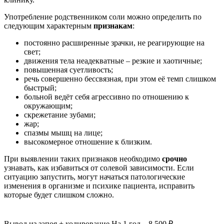
Употребление родственником соли можно определить по
следующим характерным
признакам
:
постоянно расширенные зрачки, не реагирующие на
свет;
движения тела неадекватные – резкие и хаотичные;
повышенная суетливость;
речь совершенно бессвязная, при этом её темп слишком
быстрый;
больной ведёт себя агрессивно по отношению к
окружающим;
скрежетание зубами;
жар;
спазмы мышц на лице;
высокомерное отношение к близким.
При выявлении таких признаков необходимо
срочно
узнавать, как избавиться от солевой зависимости. Если
ситуацию запустить, могут начаться патологические
изменения в организме и психике пациента, исправить
которые будет слишком сложно.
Вывод из запоя
+ кодирование
На 1 год – 8 500 ₽