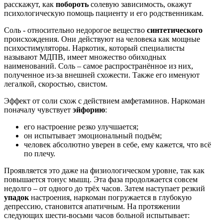
расскажут, как
побороть
солевую зависимость, окажут
психологическую помощь пациенту и его родственникам.
Соль - относительно недорогое вещество
синтетического
происхождения. Они действуют на человека как мощные
психостимуляторы. Наркотик, который специалисты
называют МДПВ, имеет множество обиходных
наименований. Соль – самое распространённое из них,
полученное из-за внешней схожести. Также его именуют
легалкой, скоростью, свистом.
Эффект от соли схож с действием амфетаминов. Наркоман
поначалу чувствует
эйфорию
:
его настроение резко улучшается;
он испытывает эмоциональный подъём;
человек абсолютно уверен в себе, ему кажется, что всё
по плечу.
Проявляется это даже на физиологическом уровне, так как
повышается тонус мышц. Эта фаза продолжается совсем
недолго – от одного до трёх часов. Затем наступает резкий
упадок
настроения, наркоман погружается в глубокую
депрессию, становится апатичным. На протяжении
следующих шести-восьми часов больной испытывает: