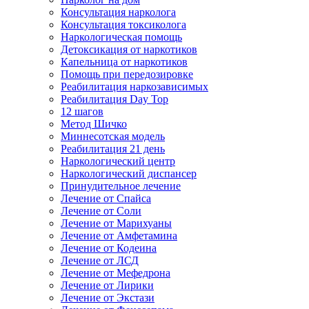
Консультация нарколога
Консультация токсиколога
Наркологическая помощь
Детоксикация от наркотиков
Капельница от наркотиков
Помощь при передозировке
Реабилитация наркозависимых
Реабилитация Day Top
12 шагов
Метод Шичко
Миннесотская модель
Реабилитация 21 день
Наркологический центр
Наркологический диспансер
Принудительное лечение
Лечение от Спайса
Лечение от Соли
Лечение от Марихуаны
Лечение от Амфетамина
Лечение от Кодеина
Лечение от ЛСД
Лечение от Мефедрона
Лечение от Лирики
Лечение от Экстази