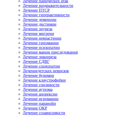
Лечение панических атак
Лечение раздражительности
Лечение ПТСР
Лечение гиперактивности
Лечение деменции
Лечение дистимии
Лечение энуреза
Лечение мигрени
Лечение неврастении
Лечение гипомании
Лечение психопатии
Лечение мании преследования
Лечение энкопреза
Лечение СДВГ
Лечение социопатии
Лечениедетских неврозов
Лечение булимии
Лечение клаустрофобии
Лечение сонливости
Лечение аутизма
Лечение анорексии
Лечение игромании
Лечение паранойи
Лечение ОКР
Лечение созависимости