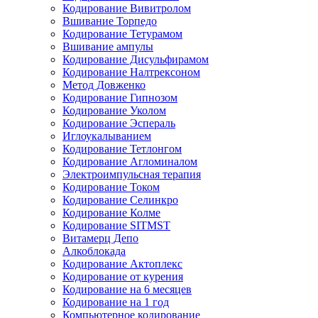
Кодирование Вивитролом
Вшивание Торпедо
Кодирование Тетурамом
Вшивание ампулы
Кодирование Дисульфирамом
Кодирование Налтрексоном
Метод Довженко
Кодирование Гипнозом
Кодирование Уколом
Кодирование Эспераль
Иглоукалыванием
Кодирование Тетлонгом
Кодирование Агломиналом
Электроимпульсная терапия
Кодирование Током
Кодирование Селинкро
Кодирование Колме
Кодирование SITMST
Витамерц Депо
Алкоблокада
Кодирование Актоплекс
Кодирование от курения
Кодирование на 6 месяцев
Кодирование на 1 год
Компьютерное кодирование