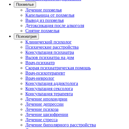
Похмелье
Лечение похмелья
Капельница от похмелья
Вывод из похмелья
Детоксикация после алкоголя
Снятие похмелья
Психиатрия
Клинический психолог
Психические расстройства
Консультация психиатра
Вызов психиатра на дом
Врач-психиатр
Скорая психиатрическая помощь
Врач-психотерапевт
Врач-невролог
Консультация аддиктолога
Консультация сексолога
Консультация терапевта
Лечение ипохондрии
Лечение депрессии
Лечение психоза
Лечение шизофрении
Лечение стресса
Лечение биполярного расстройства