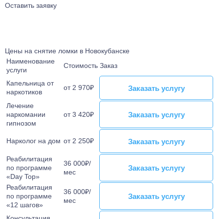
Лечение от Габапентина
Лечение булимии
Оставить заявку
Наркологический стационар
Лечение клаустрофобии
Ресоциализация наркозависимых
Лечение сонливости
Телефон доверия
Лечение аутизма
Цены на снятие ломки в Новокубанске
Лечение анорексии
Наименование
Стоимость
Заказ
Лечение игромании
услуги
Лечение паранойи
Капельница от
от 2 970₽
Заказать услугу
Заказать услугу
Лечение ОКР
наркотиков
Лечение созависимости
Лечение
Заказать услугу
Заказать услугу
наркомании
от 3 420₽
Лечение апатии
гипнозом
Лечение зависимости от ставок на спорт
Нарколог на дом
от 2 250₽
Заказать услугу
Заказать услугу
Лечение клептомании
Лечение послеродовой депрессии
Реабилитация
36 000₽/
Заказать услугу
Заказать услугу
по программе
Лечение социофобии
мес
«Day Top»
Лечение алекситимии
Реабилитация
36 000₽/
Лечение астении
Заказать услугу
Заказать услугу
по программе
мес
«12 шагов»
Лечение истерических расстройств
Консультация
Лечение ПРЛ