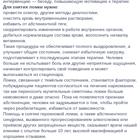
интервенцию — беседу, повышающую мотивацию к терапии.
Для снятия ломки нужно
:
провести осмотр, другие методы диагностики;
очистить кровь внутривенными растворами;
избавить от абстинентной тяги;
скорректировать изменения в работе внутренних органов;
добиться нормализации состава крови, восполнить нехватку
витаминов.
Такая процедура не обеспечивает полного выздоровления, а
улучшает общее состояние, снимает избыточную нагрузку,
подготавливает к последующим этапам терапии. Человек
больше не испытывает боль или другие неприятные ощущения,
начинает контролировать своё поведение и может
выписываться из стационара.
Ломка, связанная с тяжёлым состоянием, становится фактором,
побуждающим пациентов согласиться на
лечение наркомании
,
так как переносить мучительные симптомы ломки больше
невозможно и даже опасно. Пока не появляются признаки
абстиненции, человек не задумывается о том, чтобы пройти
через реабилитацию, избавиться от зависимости.
Помощь в снятии героиновой ломки, а также абстинентного
синдрома, вызванного прогрессированием алкоголизма или
приёмом других запрещённых веществ, оказывают врачи нашей
клиники с опытом больше 10 лет, высокой квалификацией и
хорошими отзывами.