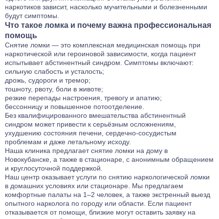
наркотиков зависит, насколько мучительными и болезненными
будут симптомы.
Что такое ломка и почему важна профессиональная
помощь
Снятие ломки — это комплексная медицинская помощь при
наркотической или героиновой зависимости, когда пациент
испытывает абстинентный синдром. Симптомы включают:
сильную слабость и усталость;
дрожь, судороги и тремор;
тошноту, рвоту, боли в животе;
резкие перепады настроения, тревогу и апатию;
бессонницу и повышенное потоотделение.
Без квалифицированного вмешательства абстинентный
синдром может привести к серьёзным осложнениям,
ухудшению состояния печени, сердечно-сосудистым
проблемам и даже летальному исходу.
Наша клиника предлагает снятие ломки на дому в
Новокубанске, а также в стационаре, с анонимным обращением
и круглосуточной поддержкой.
Наш центр оказывает услуги по снятию наркологической ломки
в домашних условиях или стационаре. Мы предлагаем
комфортные палаты на 1–2 человек, а также экстренный выезд
опытного нарколога по городу или области. Если пациент
отказывается от помощи, близкие могут оставить заявку на