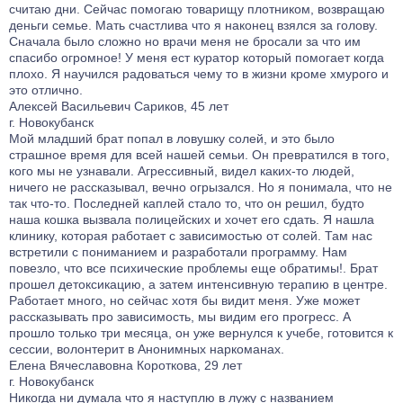
считаю дни. Сейчас помогаю товарищу плотником, возвращаю
деньги семье. Мать счастлива что я наконец взялся за голову.
Сначала было сложно но врачи меня не бросали за что им
спасибо огромное! У меня ест куратор который помогает когда
плохо. Я научился радоваться чему то в жизни кроме хмурого и
это отлично.
Алексей Васильевич Сариков, 45 лет
г. Новокубанск
Мой младший брат попал в ловушку солей, и это было
страшное время для всей нашей семьи. Он превратился в того,
кого мы не узнавали. Агрессивный, видел каких-то людей,
ничего не рассказывал, вечно огрызался. Но я понимала, что не
так что-то. Последней каплей стало то, что он решил, будто
наша кошка вызвала полицейских и хочет его сдать. Я нашла
клинику, которая работает с зависимостью от солей. Там нас
встретили с пониманием и разработали программу. Нам
повезло, что все психические проблемы еще обратимы!. Брат
прошел детоксикацию, а затем интенсивную терапию в центре.
Работает много, но сейчас хотя бы видит меня. Уже может
рассказывать про зависимость, мы видим его прогресс. А
прошло только три месяца, он уже вернулся к учебе, готовится к
сессии, волонтерит в Анонимных наркоманах.
Елена Вячеславовна Короткова, 29 лет
г. Новокубанск
Никогда ни думала что я наступлю в лужу с названием