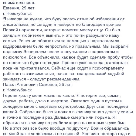
внимательность.
Евгения, 29 лет
г. Новокубанск
Я никогда не думал, что буду писать отзыв об избавлении от
алкоголизма, но сегодня я невероятно благодарен врачам
Первой наркологии, которые помогли моему отцу. Он был
заядлым любителем выпить, и это почти разрушило нашу
семью. Решение обратиться за помощью к наркологам за
кодированием было непростым, но правильным. Мы выбрали
подшивку Эспералем после консультации с наркологом и
психологом. Все объяснили, как все будет, сделали пробу чтобы
он понял что будет от водки. Прошло уже полгода, к алкоголю
пока не притрагивался. Сейчас еще ходит к психотерапевту
работает с зависимостью, начал вот скандинавской ходьбой
заниматься - следует рекомендациям.
Павел Антонович Семенов, 36 лет
г. Новокубанск
Героин крал у меня жизнь по капле. Я потерял все, семья,
друзья, работа, долю в квартире. Оказался один в пустом и
холодном мире с мертвым соупотребом. Друг стал последней
каплей. Собрал шо было и пошел в клинику занял денег у семьи
и точно в последний раз. Дальше смерть или тюрьма. Я
обратился в клинику на реабилитацию на которых я уже был.
Но в этот раз все было вообще по другому. Врачи обращались
со мной как с человеком а не свиньей. Уже чист полтора года и