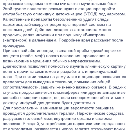
признаком синдрома отмены считаются мучительные боли.
Этой группе пациентов рекомендуют в стационаре пройти
ультрабыструю опиоидную детоксикацию (УБОД) под наркозом.
Качественные препараты безболезненно удалят следы
наркотика, заблокируют рецепторы нервной системы на
несколько дней. Действие лекарства-антагониста можно
продлить, делая инъекции или подшивку «Вивитрол»
(налтрексон) в дальнейшем. Подробнее врач расскажет после
процедуры.
При солевой абстиненции, вызванной приём «дизайнерских»
веществ (спайс, меф) нового поколения, проявления и
возникающие нарушения обычно непредсказуемы.
Диагностика позволяет полностью изучить клиническую картину,
понять причины симптомов и разработать индивидуальный
план. При снятии ломки на дому или в стационаре назначаются
препараты для выведения токсинов, повышения общей
сопротивляемости, защиты жизненно важных органов. В редких
случаях предоставляется плазмаферез или другие аппаратные
способы очищения крови, но, если своевременно обратиться к
доктору, инфузий для детокса будет достаточно.
Для профилактики и минимизации вероятности рецидива
проводится дополнительная терапия. Наркотические средства
разрушают головной мозг, внутренние органы и системы
человека. У людей, употребляющих наркотики или страдающих
от алкоголизма, развивается цирроз, гепатит, отказывают почки,