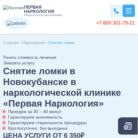
ПЕРВАЯ
НАРКОЛОГИЯ
Наркологическая клиника
+7 800 301-79-21
Вывод из запоя
Главная
Наркомания
Снятие ломки
Узнать стоимость лечения
Вывод из запоя на дому
Наркомания
Заказать услугу
Снятие ломки в
Вывод из запоя в стационаре
Капельница от запоя
Лечение наркомании
Алкоголизм
Новокубанске в
Капельница от алкоголя
Снятие ломки
наркологической клинике
Детокс капельница
Кодирование наркозависимости
Лечение алкоголизма
Кодирование
Вызов нарколога на дом
«Первая Наркология»
УБОД
Лечение алкоголизма в домашних условиях
Детоксикация алкоголиков
Нарколог на дом
Приедем за 30 – 40 минут
Лечение алкоголизма в стационаре
Кодирование от алкоголизма
Похмелье
Срочный вывод из запоя
Гарантируем анонимность
Консультация нарколога
Лечение алкоголизма круглосуточно
Гарантируем стерильность процедуры
Кодирование на дому
Экстренное вытрезвление
Консультация токсиколога
Круглосуточно, без выходных
Лечение пивного алкоголизма
Двойной блок
Вытрезвление на дому
Лечение похмелья
Психиатрия
ЦЕНА УСЛУГИ ОТ 6 350₽
Наркологическая помощь
Нарколог на дом