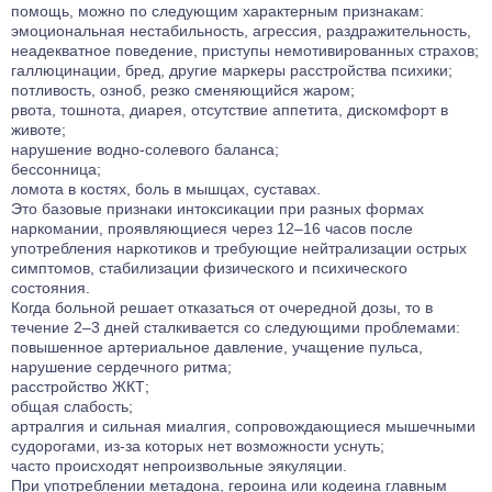
помощь, можно по следующим характерным признакам:
эмоциональная нестабильность, агрессия, раздражительность,
неадекватное поведение, приступы немотивированных страхов;
галлюцинации, бред, другие маркеры расстройства психики;
потливость, озноб, резко сменяющийся жаром;
рвота, тошнота, диарея, отсутствие аппетита, дискомфорт в
животе;
нарушение водно-солевого баланса;
бессонница;
ломота в костях, боль в мышцах, суставах.
Это базовые признаки интоксикации при разных формах
наркомании, проявляющиеся через 12–16 часов после
употребления наркотиков и требующие нейтрализации острых
симптомов, стабилизации физического и психического
состояния.
Когда больной решает отказаться от очередной дозы, то в
течение 2–3 дней сталкивается со следующими проблемами:
повышенное артериальное давление, учащение пульса,
нарушение сердечного ритма;
расстройство ЖКТ;
общая слабость;
артралгия и сильная миалгия, сопровождающиеся мышечными
судорогами, из-за которых нет возможности уснуть;
часто происходят непроизвольные эякуляции.
При употреблении метадона, героина или кодеина главным