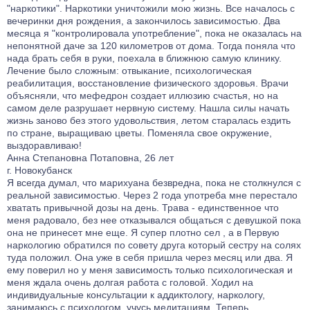
"наркотики". Наркотики уничтожили мою жизнь. Все началось с
вечеринки дня рождения, а закончилось зависимостью. Два
месяца я "контролировала употребление", пока не оказалась на
непонятной даче за 120 километров от дома. Тогда поняла что
нада брать себя в руки, поехала в ближнюю самую клинику.
Лечение было сложным: отвыкание, психологическая
реабилитация, восстановление физического здоровья. Врачи
объясняли, что мефедрон создает иллюзию счастья, но на
самом деле разрушает нервную систему. Нашла силы начать
жизнь заново без этого удовольствия, летом старалась ездить
по стране, выращиваю цветы. Поменяла свое окружение,
выздоравливаю!
Анна Степановна Потаповна, 26 лет
г. Новокубанск
Я всегда думал, что марихуана безвредна, пока не столкнулся с
реальной зависимостью. Через 2 года употреба мне перестало
хватать привычной дозы на день. Трава - единственное что
меня радовало, без нее отказывался общаться с девушкой пока
она не принесет мне еще. Я супер плотно сел , а в Первую
наркологию обратился по совету друга который сестру на солях
туда положил. Она уже в себя пришла через месяц или два. Я
ему поверил но у меня зависимость только психологическая и
меня ждала очень долгая работа с головой. Ходил на
индивидуальные консультации к аддиктологу, наркологу,
занимаюсь с психологом, учусь медитациям. Теперь