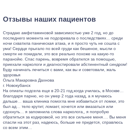
Отзывы наших пациентов
Страдаю амфетаминовой зависимостью уже 2 год, но до
последнего момента не подозревала о последствиях… среди
ночи схватила паническая атака, и я просто чуть не сошла с
ума! Сердце прыгало по всей груди как бешеное, мысли о
смерти не покидали, это все реально похоже на какую-то
паранойю. Спас парень, вовремя обратился за помощью,
приехали наркологи и диагностировали абстинентный синдром!
Буду начинать лечиться с вами, как вы и советовали, жаль
здоровья
Ольга Макаровна Дахнова
г. Новокубанск
На опиаты подсела еще в 20-21 год,когда училась, в Москве…
благодаря парню, но он умер 2 года назад, а я мучаюсь
дальше… ваша клиника помогла мне избавиться от ломки, это
был ад… тело крутит, ломает, хочется или вмазаться или
сдохнуть… я запомнила слова нарколога,, я попробую
обратиться за кодировкой, но это все сильнее меня…. Вы меня
спасли на этот раз, надеюсь, больше не придется, справлюсь
со всем этим…