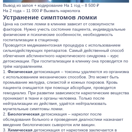
Вывод из запоя
+ кодирование
На 1 год – 8 500 ₽
На 2 года – 11 000 ₽
Вызвать нарколога
Устранение симптомов ломки
Цена на снятие ломки в клинике зависит от совокупности
факторов. Нужно учесть состояние пациента, индивидуальные
физические и психические особенности, необходимость
госпитализации в стационар.
Проводится медикаментозная процедура с использованием
сильнодействующих препаратов. Самый действенный способ
облегчения абстинентного наркотического синдрома – курс
детоксикации. При госпитализации в клинику она проводится по
трём направлениям.
Физическая
детоксикация – токсины удаляются из организма
с использованием механических способов. Это может быть
промывание желудка, слизистой и кожных покровов. Кровь
пациента очищается при помощи абсорбции, проводится
гемодиализ. При развитии зависимости наркотические вещества
проникают в ткани и органы человека. Только после
нейтрализации их действия, удаётся нейтрализовать
мучительные симптомы ломки.
Биологическая
детоксикация – нарколог после
обследования больного и проведения диагностики назначает
введение биологических сывороток или вакцин.
Химическая
детоксикация от наркотиков заключается в