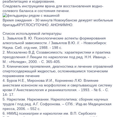
реабилитацию и кодирование.
Следовать инструкциям врача для восстановления водно-
солевого баланса и состояния печени.
Время ожидания -
30 минут
в Новокубанске дежурят мобильные
бригады
КРУГЛОСУТОЧНО. АНОНИМНО.
Список используемой литературы
Завьялов В. Ю. Психологические аспекты формирования
алкогольной зависимости. / Завьялов В.Ю. //. - Новосибирск:
Наука. Сиб. отд-ние, 1988. - 198 с.
Москаленко В.Д. Созависимость: характеристики и практика
преодоления // Лекции по наркологии под ред. Н.Н. Иванца. -
М.: «Нолидж», 2000. - С. 365-405.
Клинические проявления, диагностика и лечение отравлений
спиртосодержащей жидкостью, осложнившимся токсическим
поражением печение
Буров Н.Е., Миронова И.И., Корниенко Л.Ю. Влияние
анестезии ксеноном на морфологию и свертывающую систему
крови // Анестезиология и реаниматология. - 1993. - № 6. - С.
14- 17.
Наркотизм. Наркомании. Наркополитика: сборник научных
трудов / под ред. А.Г. Софронова. – СПб.: Изд-во Медицинская
пресса, 2006. – 552 с.
НМИЦ психиатрии и наркологии им. В.П. Сербского