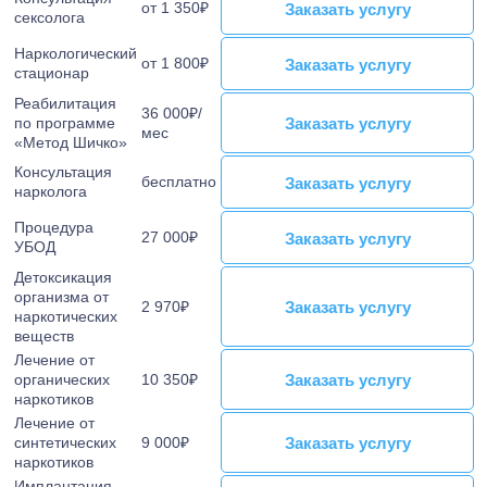
от 1 350₽
Заказать услугу
Заказать услугу
сексолога
Лечение тревожного расстройства
Наркологический
Лечение фантомных болей
от 1 800₽
Заказать услугу
Заказать услугу
стационар
Лечение аффективного расстройства
Реабилитация
Лечение бессонницы
36 000₽/
Заказать услугу
Заказать услугу
по программе
мес
Лечение ГТР
«Метод Шичко»
Лечение лунатизма
Консультация
бесплатно
Заказать услугу
Заказать услугу
нарколога
Лечение нервных тиков
Лечение аутоагрессии
Процедура
27 000₽
Заказать услугу
Заказать услугу
УБОД
Лечение анозогнозии
Детоксикация
Лечение аутофобии
организма от
Заказать услугу
Заказать услугу
2 970₽
Лечение дромомании
наркотических
веществ
Лечение канцерофобии
Лечение от
Лечение мании величия
Заказать услугу
Заказать услугу
органических
10 350₽
Лечение орторексии
наркотиков
Лечение от
Лечение парафилий
Заказать услугу
Заказать услугу
синтетических
9 000₽
Лечение прозопагнозии
наркотиков
Психиатрическая клиника
Имплантация