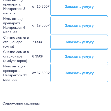
препарата
Заказать услугу
Заказать услугу
от 10 800₽
Налтрексон 3
месяца
Имплантация
препарата
Заказать услугу
Заказать услугу
от 19 800₽
Налтрексон 6
месяцев
Снятие ломки в
Заказать услугу
Заказать услугу
стационаре
7 650₽
(сутки)
Снятие ломки в
Заказать услугу
Заказать услугу
стационаре
6 350₽
(амбулаторно)
Имплантация
препарата
Заказать услугу
Заказать услугу
от 37 800₽
Налтрексон 12
месяцев
Содержание страницы