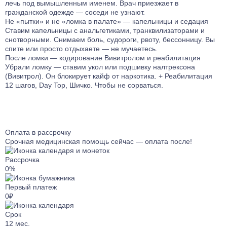
лечь под вымышленным именем. Врач приезжает в
Лечение от ЛСД
Лечение биполярного расстройства
Кодирование Агломиналом
гражданской одежде — соседи не узнают.
Лечение от Мефедрона
Лечение панических атак
Не «пытки» и не «ломка в палате» — капельницы и седация
Электроимпульсная терапия
Ставим капельницы с анальгетиками, транквилизаторами и
Лечение от Лирики
Лечение раздражительности
Кодирование Током
снотворными. Снимаем боль, судороги, рвоту, бессонницу. Вы
Лечение от Экстази
Лечение ПТСР
спите или просто отдыхаете — не мучаетесь.
Кодирование Селинкро
Лечение от Фенозепама
После ломки — кодирование Вивитролом и реабилитация
Лечение гиперактивности
Кодирование Колме
Убрали ломку — ставим укол или подшивку налтрексона
Лечение от Бутирата
Лечение деменции
(Вивитрол). Он блокирует кайф от наркотика. + Реабилитация
Кодирование SITMST
Лечение от Кокаина
Лечение дистимии
12 шагов, Day Top, Шичко. Чтобы не сорваться.
Витамерц Депо
Лечение от Героина
Лечение энуреза
Алкоблокада
Консультация нарколога
Лечение мигрени
Кодирование Актоплекс
Лечение от Дезоморфина
Лечение неврастении
Кодирование от курения
Оплата в рассрочку
Лечение от Кетамина
Лечение гипомании
Срочная медицинская помощь сейчас — оплата после!
Кодирование на 6 месяцев
Лечение от Опиума
Лечение психопатии
Кодирование на 1 год
Рассрочка
Лечение от Фенобарбитала
Лечение мании преследования
0%
Компьютерное кодирование
Лечение от Эфедрина
Лечение энкопреза
Первый платеж
Лечение от Трамадола
Лечение СДВГ
0₽
Лечение от Метадона
Лечение социопатии
Срок
Лечение наркомании гипнозом
Лечениедетских неврозов
12
мес.