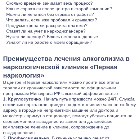
Ваше здоровье — приоритет.
это единственный способ вернуться к нормальной жизни.
отельного типа, спортзалом. Там нет решеток и охраны.
передаются в диспансеры и не по месту работы. Клиника
Понимаем ваши опасения. При срыве после полного курса в
Сколько времени занимает весь процесс?
Люди учатся жить заново в окружении врачей психологов и
частная, мы несем ответственность за врачебную тайну.
течение оговоренного периода повторная помощь —
Индивидуально. Вывод из запоя — 1–3 дня. Кодирование —
Как не сорваться после центра в старой компании?
таких же пациентов.
Машины без опознавательных знаков.
бесплатно. Вы не платите дважды. Также предлагаем
1–2 часа. Реабилитация — от 1–3 месяцев до полугода. Врач
Для этого и нужна реабилитация. Она учит справляться со
Можно ли лечиться без отрыва от работы?
рассрочку, чтобы начать путь к трезвости сегодня.
подберет программу под ваш график.
стрессом, отказывать в компании, выстраивать здоровые
Да. Есть стационарные программы и амбулаторные (вы
Что делать, если уже пробовал и срывался?
отношения. К выписке вы будете психологически готовы к
приходите на процедуры в удобное время). Врач подберет
Срыв — не поражение, а сигнал. Мы не работаем по
Предусмотрена ли рассрочка платежа?
любым вызовам.
вариант по вашей занятости и показаниям.
шаблону. Врач подбирает программу индивидуально,
Да, рассрочка предусмотрена. Можно платить поэтапно без
Ставят ли на учет в наркодиспансере?
учитывая прошлые попытки. Не бросаем пациента после
переплат и скрытых комиссий. Условия зависят от
Нет, не ставят. Клиника работает анонимно, данные не
Нужен ли паспорт? Боюсь оставлять данные.
процедуры — поддерживаем на всем пути.
программы. Менеджер проконсультирует при оформлении
передаются в госучреждения. Вы не попадете на
Для договора паспорт нужен по закону (оформление
Узнают ли на работе о моём обращении?
договора.
официальный учет. Вся информация остается строго между
согласия). Но все данные остаются в клинике и никуда не
Нет. Никаких звонков, писем или запросов на работу мы не
вами и врачом.
передаются. Анонимность гарантирована. Если вы
делаем. Разглашение информации третьим лицам, включая
Преимущества лечения алкоголизма в
категорически против — уточните у администратора.
работодателя, запрещено. Единственное исключение —
ваша нотариальная доверенность.
наркологической клинике «Первая
наркология»
В центре «Первая наркология» можно пройти все этапы
терапии от хронической зависимости по официальным
программам Минздрава РФ с высокой эффективностью.
Круглосуточно
. Начать путь к трезвости можно
24/7
. Служба
вежливых
наркологов приедет на дом
в течение часа по любому
адресу в городе на неприметной машине или доктора и
медсёстры примут в стационаре, помогут убедить пациента на
своевременное выведение из запоя или дальнейшее
комплексное лечение в клинике, сопровождение до
выздоровления.
Профессионально
. В клинике успешно лечат от