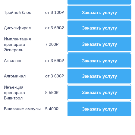
Тройной блок
от 8 100₽
Заказать услугу
Заказать услугу
Дисульфирам
от 3 690₽
Заказать услугу
Заказать услугу
Имплантация
Заказать услугу
Заказать услугу
препарата
7 200₽
Эспераль
Аквилонг
от 3 690₽
Заказать услугу
Заказать услугу
Алгоминал
от 3 690₽
Заказать услугу
Заказать услугу
Инъекция
Заказать услугу
Заказать услугу
препарата
8 550₽
Вивитрол
Вшивание ампулы
5 400₽
Заказать услугу
Заказать услугу