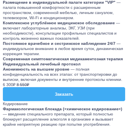
Размещение в индивидуальной палате категории "VIP"
—
палата повышенной комфортности с расширенным
пространством, современной мебелью, личным санузлом,
телевизором, Wi-Fi и кондиционером.
Комплексное углублённое медицинское обследование
—
включает лабораторные анализы, ЭКГ, УЗИ (при
необходимости), консультации профильных специалистов и
контроль жизненно важных показателей.
Постоянное врачебное и сестринское наблюдение 24/7
—
индивидуальное внимание в любое время суток, динамическая
коррекция терапии.
Современная симптоматическая медикаментозная терапия
Индивидуальный лечебный протокол
Анонимность на высшем уровне
— полная
конфиденциальность на всех этапах: от транспортировки до
выписки, включая документы и внутренние протоколы клиники.
6 300₽
8 550₽
Заказать
Заказать
Кодирование
Фармакологическая блокада («химическое кодирование»)
— введение специального препарата, который полностью
блокирует расщепление алкоголя в организме и вызывает
крайне неприятную реакцию при попытке употребления.