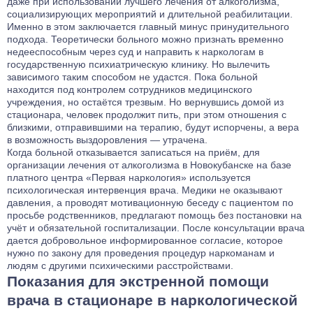
даже при использовании лучшего лечения от алкоголизма,
социализирующих мероприятий и длительной реабилитации.
Именно в этом заключается главный минус принудительного
подхода. Теоретически больного можно признать временно
недееспособным через суд и направить к наркологам в
государственную психиатрическую клинику. Но вылечить
зависимого таким способом не удастся. Пока больной
находится под контролем сотрудников медицинского
учреждения, но остаётся трезвым. Но вернувшись домой из
стационара, человек продолжит пить, при этом отношения с
близкими, отправившими на терапию, будут испорчены, а вера
в возможность выздоровления — утрачена.
Когда больной отказывается записаться на приём, для
организации лечения от алкоголизма в Новокубанске на базе
платного центра «Первая наркология» используется
психологическая интервенция врача. Медики не оказывают
давления, а проводят мотивационную беседу с пациентом по
просьбе родственников, предлагают помощь без постановки на
учёт и обязательной госпитализации. После консультации врача
дается добровольное информированное согласие, которое
нужно по закону для проведения процедур наркоманам и
людям с другими психическими расстройствами.
Показания для экстренной помощи
врача в стационаре в наркологической