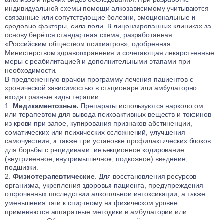
индивидуальной схемы помощи алкозависимому учитываются
связанные или сопутствующие болезни, эмоциональные и
средовые факторы, сила воли. В лицензированных клиниках за
основу берётся стандартная схема, разработанная
«Российским обществом психиатров», одобренная
Министерством здравоохранения и сочетающая лекарственные
меры с реабилитацией и дополнительными этапами при
необходимости.
В предложенную врачом программу лечения пациентов с
хронической зависимостью в стационаре или амбулаторно
входят разные виды терапии.
Медикаментозные.
Препараты используются наркологом
или терапевтом для вывода психоактивных веществ и токсинов
из крови при запое, купирования признаков абстиненции,
соматических или психических осложнений, улучшения
самочувствия, а также при установке профилактических блоков
для борьбы с рецидивами: инъекционное кодирование
(внутривенное, внутримышечное, подкожное) введение,
подшивки.
Физиотерапевтические
. Для восстановления ресурсов
организма, укрепления здоровья пациента, предупреждения
отсроченных последствий алкогольной интоксикации, а также
уменьшения тяги к спиртному на физическом уровне
применяются аппаратные методики в амбулатории или