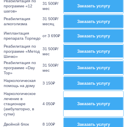
Реабилитация по
31 500₽/
Заказать услугу
Заказать услугу
программе «12
мес
шагов»
Реабилитация
31 500₽/
Заказать услугу
Заказать услугу
алкоголизма
месяц
Имплантация
от 3 690₽
Заказать услугу
Заказать услугу
препарата Торпедо
Реабилитация по
31 500₽/
Заказать услугу
Заказать услугу
программе «Метод
мес
Шичко»
Реабилитация по
31 500₽/
Заказать услугу
Заказать услугу
программе «Day
мес
Top»
Наркологическая
3 150₽
Заказать услугу
Заказать услугу
помощь на дому
Наркологическое
лечение в
Заказать услугу
Заказать услугу
стационаре
4 050₽
(амбулаторно, в
сутки)
Двойной блок
8 100₽
Заказать услугу
Заказать услугу