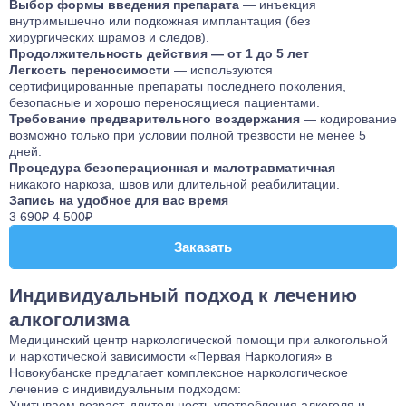
Выбор формы введения препарата
— инъекция
внутримышечно или подкожная имплантация (без
хирургических шрамов и следов).
Продолжительность действия — от 1 до 5 лет
Легкость переносимости
— используются
сертифицированные препараты последнего поколения,
безопасные и хорошо переносящиеся пациентами.
Требование предварительного воздержания
— кодирование
возможно только при условии полной трезвости не менее 5
дней.
Процедура безоперационная и малотравматичная
—
никакого наркоза, швов или длительной реабилитации.
Запись на удобное для вас время
3 690₽
4 500₽
Заказать
Заказать
Индивидуальный подход к лечению
алкоголизма
Медицинский центр наркологической помощи при алкогольной
и наркотической зависимости «Первая Наркология» в
Новокубанске предлагает комплексное наркологическое
лечение с индивидуальным подходом:
Учитываем возраст, длительность употребления алкоголя и