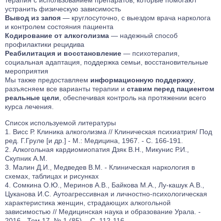
терапия с использованием препаратов, которые помогают
устранить физическую зависимость
Вывод из запоя
— круглосуточно, с выездом врача нарколога
и контролем состояния пациента
Кодирование от алкоголизма
— надежный способ
профилактики рецидива
Реабилитация и восстановление
— психотерапия,
социальная адаптация, поддержка семьи, восстановительные
мероприятия
Мы также предоставляем
информационную поддержку
,
разъясняем все варианты терапии и
ставим перед пациентом
реальные цели
, обеспечивая контроль на протяжении всего
курса лечения.
Список используемой литературы
Висс Р. Клиника алкоголизма // Клиническая психиатрия/ Под
ред. Г.Груле [и др.] - М.: Медицина, 1967. - С. 166-191.
Алкогольная кардиомиопатия Дзяк В.Н., Микунис Р.И.,
Скупник А.М.
Малин Д.И., Медведев В.М. - Клиническая наркология в
схемах, таблицах и рисунках
Сомкина О.Ю., Меринов А.В., Байкова М.А., Лу-кашук А.В.,
Цуканова И.С. Аутоагрессивная и личностно-психологическая
характеристика женщин, страдающих алкогольной
зависимостью // Медицинская наука и образование Урала. -
2016. -Том 17, № 1 (85). - С. 112-116.