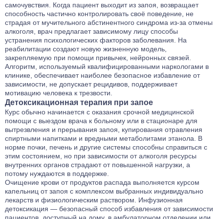
самочувствия. Когда пациент выходит из запоя, возвращает
способность частично контролировать своё поведение, не
страдая от мучительного абстинентного синдрома из-за отмены
алкоголя, врач предлагает зависимому лицу способы
устранения психологических факторов заболевания. На
реабилитации создают новую жизненную модель,
закрепляемую при помощи привычек, нейронных связей.
Алгоритм, используемый квалифицированными наркологами в
клинике, обеспечивает наиболее безопасное избавление от
зависимости, не допускает рецидивов, поддерживает
мотивацию человека к трезвости.
Детоксикационная терапия при запое
Курс обычно начинается с оказания срочной медицинской
помощи с выездом врача к больному или в стационаре для
вытрезвления и прерывания запоя, купирования отравления
спиртными напитками и вредными метаболитами этанола. В
норме почки, печень и другие системы способны справиться с
этим состоянием, но при зависимости от алкоголя ресурсы
внутренних органов страдают от повышенной нагрузки, а
потому нуждаются в поддержке.
Очищение крови от продуктов распада выполняется курсом
капельниц от запоя
с комплексом выбранных индивидуально
лекарств и физиологическим раствором. Инфузионная
детоксикация — безопасный способ избавления от зависимости
пациентов, доступный на дому, в амбулаторном отделении или