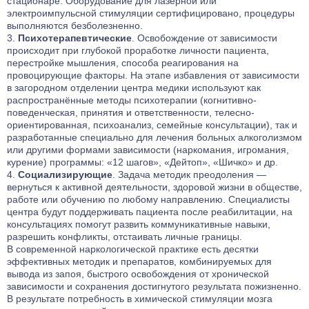
стационаре. Оборудование для лазерной или
электроимпульсной стимуляции сертифицировано, процедуры
выполняются безболезненно.
Психотерапевтические
. Освобождение от зависимости
происходит при глубокой проработке личности пациента,
перестройке мышления, способа реагирования на
провоцирующие факторы. На этапе избавления от зависимости
в загородном отделении центра медики используют как
распространённые методы психотерапии (когнитивно-
поведенческая, принятия и ответственности, телесно-
ориентированная, психоанализ, семейные консультации), так и
разработанные специально для лечения больных алкоголизмом
или другими формами зависимости (наркомания, игромания,
курение) программы: «12 шагов», «Дейтоп», «Шичко» и др.
Социализирующие
. Задача методик преодоления —
вернуться к активной деятельности, здоровой жизни в обществе,
работе или обучению по любому направлению. Специалисты
центра будут поддерживать пациента после реабилитации, на
консультациях помогут развить коммуникативные навыки,
разрешить конфликты, отстаивать личные границы.
В современной наркологической практике есть десятки
эффективных методик и препаратов, комбинируемых для
вывода из запоя, быстрого освобождения от хронической
зависимости и сохранения достигнутого результата пожизненно.
В результате потребность в химической стимуляции мозга