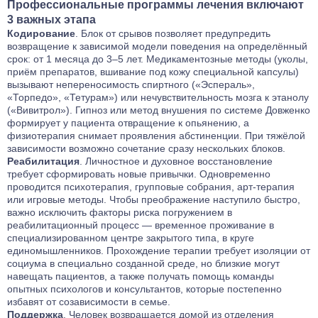
Профессиональные программы лечения включают
3 важных этапа
Кодирование
. Блок от срывов позволяет предупредить
возвращение к зависимой модели поведения на определённый
срок: от 1 месяца до 3–5 лет. Медикаментозные методы (уколы,
приём препаратов, вшивание под кожу специальной капсулы)
вызывают непереносимость спиртного («Эспераль»,
«Торпедо», «Тетурам») или нечувствительность мозга к этанолу
(«Вивитрол»). Гипноз или метод внушения по системе Довженко
формирует у пациента отвращение к опьянению, а
физиотерапия снимает проявления абстиненции. При тяжёлой
зависимости возможно сочетание сразу нескольких блоков.
Реабилитация
. Личностное и духовное восстановление
требует сформировать новые привычки. Одновременно
проводится психотерапия, групповые собрания, арт-терапия
или игровые методы. Чтобы преображение наступило быстро,
важно исключить факторы риска погружением в
реабилитационный процесс — временное проживание в
специализированном центре закрытого типа, в круге
единомышленников. Прохождение терапии требует изоляции от
социума в специально созданной среде, но близкие могут
навещать пациентов, а также получать помощь команды
опытных психологов и консультантов, которые постепенно
избавят от созависимости в семье.
Поддержка
. Человек возвращается домой из отделения