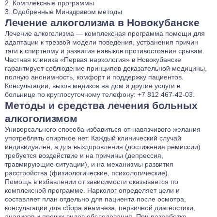
Комплексные программы
Одобренные Минздравом методы
Лечение алкоголизма в Новокубанске
Лечение алкоголизма — комплексная программа помощи для
адаптации к трезвой модели поведения, устранения причин
тяги к спиртному и развития навыков противостояния срывам.
Частная клиника «Первая наркология» в Новокубанске
гарантирует соблюдение принципов доказательной медицины,
полную анонимность, комфорт и поддержку пациентов.
Консультации, вызов медиков на дом и другие услуги в
больнице по круглосуточному телефону:
+7 812 467-42-03
.
Методы и средства лечения больных
алкоголизмом
Универсального способа избавиться от навязчивого желания
употреблять спиртное нет. Каждый клинический случай
индивидуален, а для выздоровления (достижения ремиссии)
требуется воздействие и на причины (депрессия,
травмирующие ситуации), и на механизмы развития
расстройства (физиологические, психологические).
Помощь в избавлении от зависимости оказывается по
комплексной программе. Нарколог определяет цели и
составляет план отдельно для пациента после осмотра,
консультации для сбора анамнеза, первичной диагностики,
анализов и прочих видов обследования. При разработке