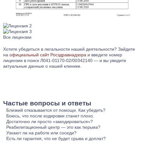
Все лицензии
Хотите убедиться в легальности нашей деятельности? Зайдите
на
официальный сайт Росздравнадзора
и введите номер
лицензии в поиск Л041-01170-02/00342140 — и вы увидите
актуальные данные о нашей клинике.
Частые вопросы и ответы
Близкий отказывается от помощи. Как убедить?
Принуждение невозможно. Мы можем прислать специалиста
Боюсь, что после кодировки станет плохо.
врача для мотивационной беседы (интервенция) на дом. Он
Это главный страх. В нашей клинике перед любой
Достаточно ли просто «закодироваться»?
поможет человеку осознать проблему. Часто после этого
процедурой вы проходите полное обследование. Наши
Нет, это только первый шаг. Алкоголизм — ещё и
Реабилитационный центр — это как тюрьма?
люди соглашаются на курс. Гарантируем анонимность.
врачи используют щадящие препараты. Если есть
психологическая проблема. Без работы над собой риск
Нет, это миф. Наш реабилитационный центр —
Узнают ли на работе или соседи?
противопоказания, подберем другой безопасный способ.
срыва высок. Рекомендуем комплексный курс в клинике —
комфортабельный загородный комплекс с палатами
Абсолютная анонимность — наш принцип. Данные не
Есть ли гарантия, что не будет срыва и доплат?