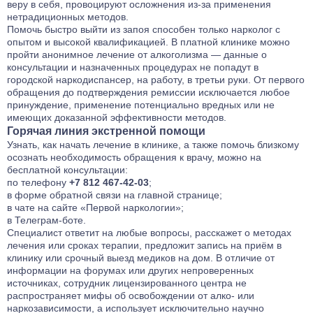
веру в себя, провоцируют осложнения из-за применения
нетрадиционных методов.
Помочь
быстро выйти из запоя
способен только нарколог с
опытом и высокой квалификацией. В платной клинике можно
пройти анонимное лечение от алкоголизма — данные о
консультации и назначенных процедурах не попадут в
городской наркодиспансер, на работу, в третьи руки. От первого
обращения до подтверждения ремиссии исключается любое
принуждение, применение потенциально вредных или не
имеющих доказанной эффективности методов.
Горячая линия экстренной помощи
Узнать, как начать лечение в клинике, а также помочь близкому
осознать необходимость обращения к врачу, можно на
бесплатной консультации:
по телефону
+7 812 467-42-03
;
в форме обратной связи на главной странице;
в чате на сайте «Первой наркологии»;
в Телеграм-боте.
Специалист ответит на любые вопросы, расскажет о методах
лечения или сроках терапии, предложит запись на приём в
клинику или срочный выезд медиков на дом. В отличие от
информации на форумах или других непроверенных
источниках, сотрудник лицензированного центра не
распространяет мифы об освобождении от алко- или
наркозависимости, а использует исключительно научно