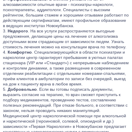
алкозависимости опытные врачи - психиатры-наркологи,
психотерапевты, аддиктологи. Специалисты с высоким
рейтингом, большим стажем и хорошими отзывами работают по
действующим сертификатам, имеют профильное образование
в ведущих институтах Новокубанска.
Недорого
. На все услуги распространяются выгодные
предложения, делающие цены на лечение от алкоголизма
доступными всем страдающим от зависимости людям. Узнать
стоимость лечения можно на консультации врача по телефону.
Комфортно
. Специализирующийся в области психиатрии и
наркологии центр гарантирует пребывание в уютных палатах
стационара (VIP или «Стандарт») с непрерывным наблюдением
и контролем динамики, а также размещение в современном
отделении реабилитации с отдельными номерами-спальнями,
приём клиентов в амбулатории по записи без очередей, выезд
на дом к пациенту врача в любое время.
Добровольно
. Если вы готовы подписать документы,
выразить согласие на терапию, то врач сможет приступить к
подбору медикаментов, проведению тестов, составлению
полезных рекомендаций. При отказе больного, в соответствии с
законом, нельзя проводить никаких манипуляций.
Медицинский центр наркологической помощи при алкогольной
и наркотической (героиновой, солевой, опиоидной и др.)
зависимости «Первая Наркология» в Новокубанске предлагает
качественные наркологические услуги с применением