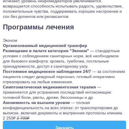
исчезает, уровень нейромедиаторов увеличивается,
возвращается способность испытывать радость, удовольствие,
положительные чувства, поддерживать хорошее настроение и
сон без допингов или релаксантов.
Программы лечения
Эконом
Организованный медицинский трансфер
Размещение в палате категории "Эконом"
— стандартные
условия с соблюдением санитарных норм, всё необходимое
для базового комфорта: кровать, тумбочка, постельные
принадлежности, доступ к санитарному узлу.
Постоянное медицинское наблюдение 24/7
— за состоянием
пациента следит дежурный персонал, готовый оперативно
отреагировать на любые изменения.
Симптоматическая медикаментозная терапия
—
применяется для устранения последствий интоксикации:
головной боли, рвоты, дрожи, бессонницы и др.
Анонимность на высшем уровне
— полная
конфиденциальность на всех этапах: от транспортировки до
выписки, включая документы и внутренние протоколы клиники.
2 250₽
2 700₽
Заказать
Заказать