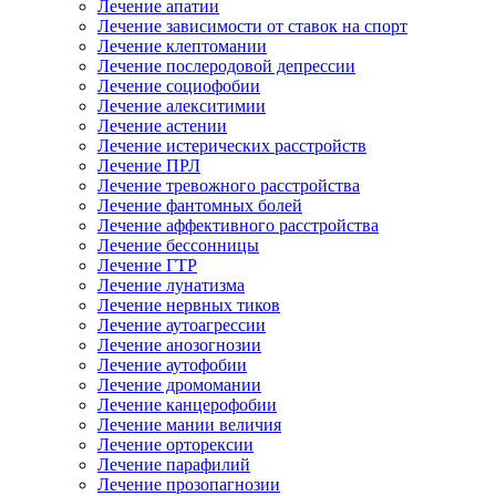
Лечение апатии
Лечение зависимости от ставок на спорт
Лечение клептомании
Лечение послеродовой депрессии
Лечение социофобии
Лечение алекситимии
Лечение астении
Лечение истерических расстройств
Лечение ПРЛ
Лечение тревожного расстройства
Лечение фантомных болей
Лечение аффективного расстройства
Лечение бессонницы
Лечение ГТР
Лечение лунатизма
Лечение нервных тиков
Лечение аутоагрессии
Лечение анозогнозии
Лечение аутофобии
Лечение дромомании
Лечение канцерофобии
Лечение мании величия
Лечение орторексии
Лечение парафилий
Лечение прозопагнозии