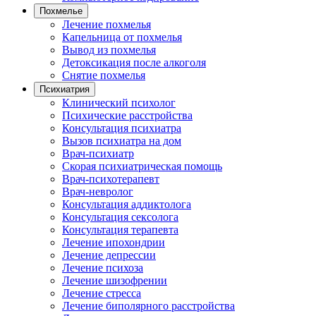
Похмелье
Лечение похмелья
Капельница от похмелья
Вывод из похмелья
Детоксикация после алкоголя
Снятие похмелья
Психиатрия
Клинический психолог
Психические расстройства
Консультация психиатра
Вызов психиатра на дом
Врач-психиатр
Скорая психиатрическая помощь
Врач-психотерапевт
Врач-невролог
Консультация аддиктолога
Консультация сексолога
Консультация терапевта
Лечение ипохондрии
Лечение депрессии
Лечение психоза
Лечение шизофрении
Лечение стресса
Лечение биполярного расстройства