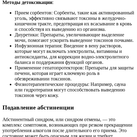
Методы детоксикации
:
Прием сорбентов: Сорбенты, такие как активированный
уголь, эффективно связывают токсины в желудочно-
кишечном тракте, предотвращая их всасывание в кровь
и способствуя их выведению из организма.
Диуретики: Препараты, увеличивающие выделение
мочи, помогают ускорить выведение токсинов почками.
Инфузионная терапия: Введение в вену растворов,
которые могут включать электролиты, витамины и
антиоксиданты, для коррекции водно-электролитного
баланса и поддержания функций органов.
Применение гепатопротекторов: Препараты для защиты
печени, которая играет ключевую роль в
обезвреживании токсинов.
Физиотерапевтические процедуры: Например, сауна
или гидротерапия могут способствовать выведению
токсинов через кожу.
Подавление абстиненции
Абстинентный синдром, или синдром отмены, — это
комплекс симптомов, возникающих при резком прекращении
употребления алкоголя после длительного его приема. Это
состояние может быть опасным для жизни и требует