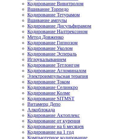
Кодирование Вивитролом
Вшивание Торпедо
Кодирование Тетурамом
Вшивание ампулы
Кодирование Дисульфирамом
Кодирование Налтрексоном
Метод Довженко
Кодирование Гипнозом
Кодирование Уколом
Кодирование Эспераль
Иглоукалыванием
Кодирование Тетлонгом
Кодирование Агломиналом
Электроимпульсная терапия
Кодирование Током
Кодирование Селинкро
Кодирование Колме
Кодирование SITMST
Витамерц Депо
Алкоблокада
Кодирование Актоплекс
Кодирование от курения
Кодирование на 6 месяцев
Кодирование на 1 год
Компьютерное кодирование