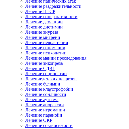
Лечение панических атак
Лечение раздражительности
Лечение ПТСР
Лечение гиперактивности
Лечение деменции
Лечение дистимии
Лечение энуреза
Лечение мигрени
Лечение неврастении
Лечение гипомании
Лечение психопатии
Лечение мании преследования
Лечение энкопреза
Лечение СДВГ
Лечение социопатии
Лечениедетских неврозов
Лечение булимии
Лечение клаустрофобии
Лечение сонливости
Лечение аутизма
Лечение анорексии
Лечение игромании
Лечение паранойи
Лечение ОКР
Лечение созависимости