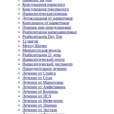
Консультация нарколога
Консультация токсиколога
Наркологическая помощь
Детоксикация от наркотиков
Капельница от наркотиков
Помощь при передозировке
Реабилитация наркозависимых
Реабилитация Day Top
12 шагов
Метод Шичко
Миннесотская модель
Реабилитация 21 день
Наркологический центр
Наркологический диспансер
Принудительное лечение
Лечение от Спайса
Лечение от Соли
Лечение от Марихуаны
Лечение от Амфетамина
Лечение от Кодеина
Лечение от ЛСД
Лечение от Мефедрона
Лечение от Лирики
Лечение от Экстази