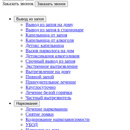
Заказать звонок
Заказать звонок
Вывод из запоя
Вывод из запоя на дому
Вывод из запоя в стационаре
Капельница от запоя
Капельница от алкоголя
Детокс капельница
Вызов нарколога на дом
Детоксикация алкоголиков
Срочный вывод из запоя
Экстренное вытрезвление
Вытрезвление на дому
Пивной запой
Принудительное лечение
Круглосуточно
Лечение белой горячки
Частный вытрезвитель
Наркомания
Лечение наркомании
Снятие ломки
Кодирование наркозависимости
УБОД
Нарколог на дом