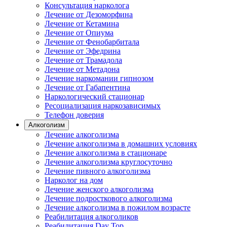
Консультация нарколога
Лечение от Дезоморфина
Лечение от Кетамина
Лечение от Опиума
Лечение от Фенобарбитала
Лечение от Эфедрина
Лечение от Трамадола
Лечение от Метадона
Лечение наркомании гипнозом
Лечение от Габапентина
Наркологический стационар
Ресоциализация наркозависимых
Телефон доверия
Алкоголизм
Лечение алкоголизма
Лечение алкоголизма в домашних условиях
Лечение алкоголизма в стационаре
Лечение алкоголизма круглосуточно
Лечение пивного алкоголизма
Нарколог на дом
Лечение женского алкоголизма
Лечение подросткового алкоголизма
Лечение алкоголизма в пожилом возрасте
Реабилитация алкоголиков
Реабилитация Day Top