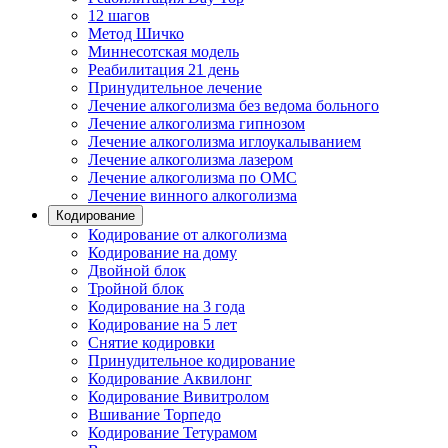
12 шагов
Метод Шичко
Миннесотская модель
Реабилитация 21 день
Принудительное лечение
Лечение алкоголизма без ведома больного
Лечение алкоголизма гипнозом
Лечение алкоголизма иглоукалыванием
Лечение алкоголизма лазером
Лечение алкоголизма по ОМС
Лечение винного алкоголизма
Кодирование
Кодирование от алкоголизма
Кодирование на дому
Двойной блок
Тройной блок
Кодирование на 3 года
Кодирование на 5 лет
Снятие кодировки
Принудительное кодирование
Кодирование Аквилонг
Кодирование Вивитролом
Вшивание Торпедо
Кодирование Тетурамом