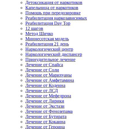
Детоксикация от наркотиков
Капельница от наркотиков
Помощь при передозировке
Реабилитация наркозависимых
Реабилитация Day Top
12 шагов
Метод Шичко
Миннесотская модель
Реабилитация 21 день
Наркологический центр
Наркологический диспансер
Принудительное лечение
Лечение от Спайса
Лечение от Соли
Лечение от Марихуаны
Лечение от Амфетамина
Лечение от Кодеина
Лечение от ЛСД
Лечение от Мефедрона
Лечение от Лирики
Лечение от Экстази
Лечение от Фенозепама
Лечение от Бутирата
Лечение от Кокаина
Лечение от Героина