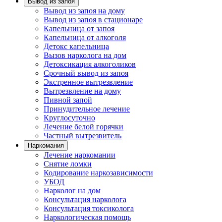
Вывод из запоя
Вывод из запоя на дому
Вывод из запоя в стационаре
Капельница от запоя
Капельница от алкоголя
Детокс капельница
Вызов нарколога на дом
Детоксикация алкоголиков
Срочный вывод из запоя
Экстренное вытрезвление
Вытрезвление на дому
Пивной запой
Принудительное лечение
Круглосуточно
Лечение белой горячки
Частный вытрезвитель
Наркомания
Лечение наркомании
Снятие ломки
Кодирование наркозависимости
УБОД
Нарколог на дом
Консультация нарколога
Консультация токсиколога
Наркологическая помощь