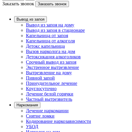
Заказать звонок
Заказать звонок
Вывод из запоя
Вывод из запоя на дому
Вывод из запоя в стационаре
Капельница от запоя
Капельница от алкоголя
Детокс капельница
Вызов нарколога на дом
Детоксикация алкоголиков
Срочный вывод из запоя
Экстренное вытрезвление
Вытрезвление на дому
Пивной запой
Принудительное лечение
Круглосуточно
Лечение белой горячки
Частный вытрезвитель
Наркомания
Лечение наркомании
Снятие ломки
Кодирование наркозависимости
УБОД
Нарколог на дом