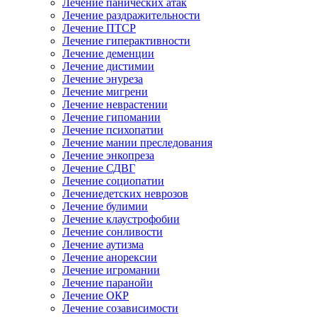
Лечение панических атак
Лечение раздражительности
Лечение ПТСР
Лечение гиперактивности
Лечение деменции
Лечение дистимии
Лечение энуреза
Лечение мигрени
Лечение неврастении
Лечение гипомании
Лечение психопатии
Лечение мании преследования
Лечение энкопреза
Лечение СДВГ
Лечение социопатии
Лечениедетских неврозов
Лечение булимии
Лечение клаустрофобии
Лечение сонливости
Лечение аутизма
Лечение анорексии
Лечение игромании
Лечение паранойи
Лечение ОКР
Лечение созависимости