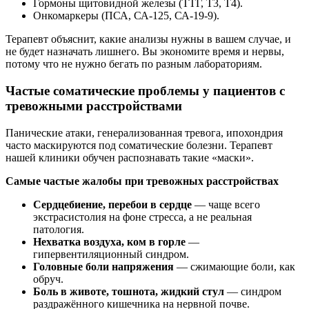
Гормоны щитовидной железы (ТТГ, Т3, Т4).
Онкомаркеры (ПСА, СА‑125, СА‑19‑9).
Терапевт объяснит, какие анализы нужны в вашем случае, и
не будет назначать лишнего. Вы экономите время и нервы,
потому что не нужно бегать по разным лабораториям.
Частые соматические проблемы у пациентов с
тревожными расстройствами
Панические атаки, генерализованная тревога, ипохондрия
часто маскируются под соматические болезни. Терапевт
нашей клиники обучен распознавать такие «маски».
Самые частые жалобы при тревожных расстройствах
Сердцебиение, перебои в сердце
— чаще всего
экстрасистолия на фоне стресса, а не реальная
патология.
Нехватка воздуха, ком в горле
—
гипервентиляционный синдром.
Головные боли напряжения
— сжимающие боли, как
обруч.
Боль в животе, тошнота, жидкий стул
— синдром
раздражённого кишечника на нервной почве.