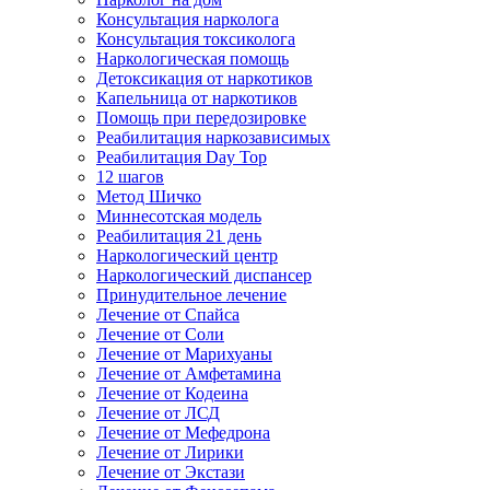
Консультация нарколога
Консультация токсиколога
Наркологическая помощь
Детоксикация от наркотиков
Капельница от наркотиков
Помощь при передозировке
Реабилитация наркозависимых
Реабилитация Day Top
12 шагов
Метод Шичко
Миннесотская модель
Реабилитация 21 день
Наркологический центр
Наркологический диспансер
Принудительное лечение
Лечение от Спайса
Лечение от Соли
Лечение от Марихуаны
Лечение от Амфетамина
Лечение от Кодеина
Лечение от ЛСД
Лечение от Мефедрона
Лечение от Лирики
Лечение от Экстази