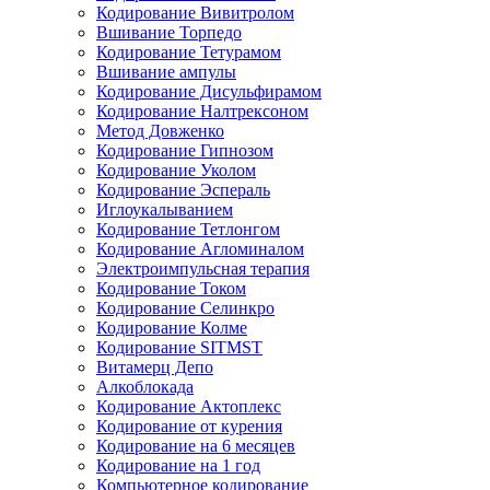
Кодирование Вивитролом
Вшивание Торпедо
Кодирование Тетурамом
Вшивание ампулы
Кодирование Дисульфирамом
Кодирование Налтрексоном
Метод Довженко
Кодирование Гипнозом
Кодирование Уколом
Кодирование Эспераль
Иглоукалыванием
Кодирование Тетлонгом
Кодирование Агломиналом
Электроимпульсная терапия
Кодирование Током
Кодирование Селинкро
Кодирование Колме
Кодирование SITMST
Витамерц Депо
Алкоблокада
Кодирование Актоплекс
Кодирование от курения
Кодирование на 6 месяцев
Кодирование на 1 год
Компьютерное кодирование