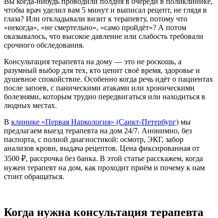
Вы когда‑нибудь проводили полдня в очереди в поликлинике,
чтобы врач уделил вам 5 минут и выписал рецепт, не глядя в
глаза? Или откладывали визит к терапевту, потому что
«некогда», «не смертельно», «само пройдёт»? А потом
оказывалось, что высокое давление или слабость требовали
срочного обследования.
Консультация терапевта на дому — это не роскошь, а
разумный выбор для тех, кто ценит своё время, здоровье и
душевное спокойствие. Особенно когда речь идёт о пациентах
после запоев, с паническими атаками или хроническими
болезнями, которым трудно передвигаться или находиться в
людных местах.
В
клинике «Первая Наркология» (Санкт‑Петербург)
мы
предлагаем выезд терапевта на дом 24/7. Анонимно, без
паспорта, с полной диагностикой: осмотр, ЭКГ, забор
анализов крови, выдача рецептов. Цена фиксированная от
3500 ₽, рассрочка без банка. В этой статье расскажем, когда
нужен терапевт на дом, как проходит приём и почему к нам
стоит обращаться.
Когда нужна консультация терапевта