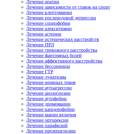
Лечение апатии
Лечение зависимости от ставок на спорт
Лечение клептомании
Лечение послеродовой депрессии
Лечение социофобии
Лечение алекситимии
Лечение астении
Лечение истерических расстройств
Лечение ПРЛ
Лечение тревожного расстройства
Лечение фантомных болей
Лечение аффективного расстройства
Лечение бессонницы
Лечение ГТР
Лечение лунатизма
Лечение нервных тиков
Лечение аутоагрессии
Лечение анозогнозии
Лечение аутофобии
Лечение дромомании
Лечение канцерофобии
Лечение мании величия
Лечение орторексии
Лечение парафилий
Лечение прозопагнозии