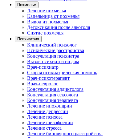
Похмелье
Лечение похмелья
Капельница от похмелья
Вывод из похмелья
Детоксикация после алкоголя
Снятие похмелья
Психиатрия
Клинический психолог
Психические расстройства
Консультация психиатра
Вызов психиатра на дом
Врач-психиатр
Скорая психиатрическая помощь
Врач-психотерапевт
Врач-невролог
Консультация аддиктолога
Консультация сексолога
Консультация терапевта
Лечение ипохондрии
Лечение депрессии
Лечение психоза
Лечение шизофрении
Лечение стресса
Лечение биполярного расстройства