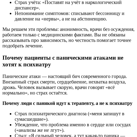
Страх учёта: «Поставят на учёт в наркологический
диспансер».
Непонимание симптомов: списывают бессонницу и
давление на «нервы», а не на абстиненцию.
Мы решаем эти проблемы: анонимность, врачи без осуждения,
работаем только с медицинскими фактами. Вы не обязаны
рассказывать про зависимость, но честность помогает точнее
подобрать лечение.
Почему пациенты с паническими атаками не
хотят к психиатру
Панические атаки — настоящий бич современного города.
Внезапный страх смерти, сердцебиение, нехватка воздуха,
дрожь. Человек вызывает скорую, врачи говорят «всё
нормально», но страх остаётся.
Почему люди с паникой идут к терапевту, а не к психиатру
Страх психиатрического диагноза («меня запишут в
сумасшедшие»).
Убеждение, что проблема именно в сердце или сосудах
(«анализы же не лгут»).
Стыд: «Я сильный человек, а тут какая‑то паника —