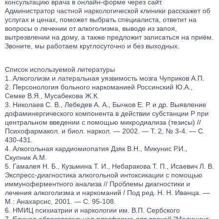
консультацию врача в онлайн-форме через сайт.
Администратор частной наркологической клиники расскажет об
услугах и ценах, поможет выбрать специалиста, ответит на
вопросы о лечении от алкоголизма, выводе из запоя,
вытрезвлении на дому, а также предложит записаться на приём.
Звоните, мы работаем круглосуточно и без выходных.
Список используемой литературы
Алкоголизм и латеральная уязвимость мозга Чуприков А.П.
Персонология больного наркоманией Россинский Ю.А.,
Семке В.Я., Мусабекова Ж.К.
Николаев С. В., Лебедев А. А., Бычков Е. Р. и др. Выявление
дофаминергического компонента в действии субстанции Р при
центральном введении с помощью микродиализа (тезисы) //
Психофармакол. и биол. наркол. — 2002. — Т. 2, № 3-4. — С.
430-431.
Алкогольная кардиомиопатия Дзяк В.Н., Микунис Р.И.,
Скупник А.М.
Гамалея Н. Б., Кузьмина Т. И., Небаракова Т. П., Исаевич Л. В.
Экспресс-диагностика алкогольной интоксикации с помощью
иммуноферментного анализа // Проблемы диагностики и
лечения алкоголизма и наркоманий / Под ред. Н. Н. Иванца. —
М.: Анахарсис, 2001. — С. 95-108.
НМИЦ психиатрии и наркологии им. В.П. Сербского
Единая образовательная платформа для врачей "Медицина