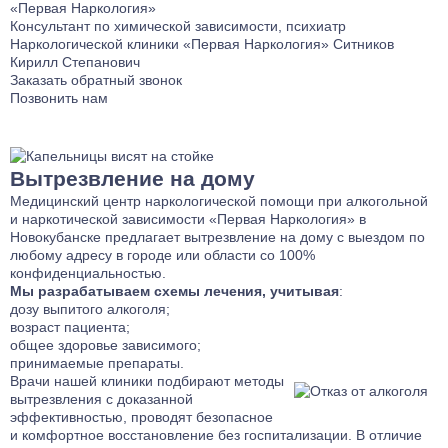
Лечение от Габапентина
Лечение булимии
Консультант по химической зависимости, психиатр
Наркологический стационар
Лечение клаустрофобии
Наркологической клиники «Первая Наркология»
Ситников
Ресоциализация наркозависимых
Лечение сонливости
Кирилл Степанович
Заказать обратный звонок
Телефон доверия
Лечение аутизма
Позвонить нам
Лечение анорексии
Лечение игромании
Лечение паранойи
Вытрезвление на дому
Лечение ОКР
Медицинский центр наркологической помощи при алкогольной
Лечение созависимости
и наркотической зависимости «Первая Наркология» в
Новокубанске предлагает вытрезвление на дому с выездом по
Лечение апатии
любому адресу в городе или области со 100%
Лечение зависимости от ставок на спорт
конфиденциальностью.
Мы разрабатываем схемы лечения, учитывая
Лечение клептомании
:
дозу выпитого алкоголя;
Лечение послеродовой депрессии
возраст пациента;
Лечение социофобии
общее здоровье зависимого;
принимаемые препараты.
Лечение алекситимии
Врачи нашей клиники подбирают методы
Лечение астении
вытрезвления с доказанной
эффективностью, проводят безопасное
Лечение истерических расстройств
и комфортное восстановление без госпитализации. В отличие
Лечение ПРЛ