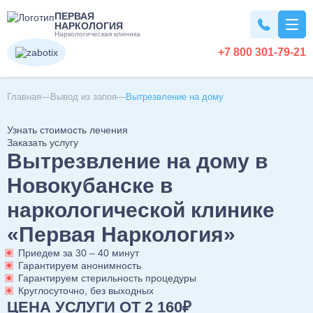
ПЕРВАЯ
НАРКОЛОГИЯ
Наркологическая клиника
+7 800 301-79-21
Вывод из запоя
Главная
Вывод из запоя
Вытрезвление на дому
Узнать стоимость лечения
Вывод из запоя на дому
Наркомания
Заказать услугу
Вытрезвление на дому в
Вывод из запоя в стационаре
Капельница от запоя
Лечение наркомании
Алкоголизм
Новокубанске в
Капельница от алкоголя
Снятие ломки
наркологической клинике
Детокс капельница
Кодирование наркозависимости
Лечение алкоголизма
Кодирование
Вызов нарколога на дом
«Первая Наркология»
УБОД
Лечение алкоголизма в домашних условиях
Детоксикация алкоголиков
Нарколог на дом
Приедем за 30 – 40 минут
Лечение алкоголизма в стационаре
Кодирование от алкоголизма
Похмелье
Срочный вывод из запоя
Гарантируем анонимность
Консультация нарколога
Лечение алкоголизма круглосуточно
Гарантируем стерильность процедуры
Кодирование на дому
Экстренное вытрезвление
Консультация токсиколога
Круглосуточно, без выходных
Лечение пивного алкоголизма
Двойной блок
Вытрезвление на дому
Лечение похмелья
Психиатрия
ЦЕНА УСЛУГИ ОТ 2 160₽
Наркологическая помощь
Нарколог на дом