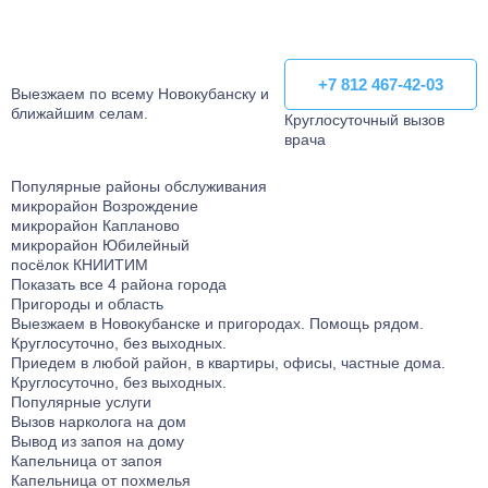
+7 812 467-42-03
+7 812 467-42-03
Выезжаем по всему Новокубанску и
ближайшим селам.
Круглосуточный вызов
врача
Популярные районы обслуживания
микрорайон Возрождение
микрорайон Капланово
микрорайон Юбилейный
посёлок КНИИТИМ
Показать все 4 района города
Пригороды и область
Выезжаем в Новокубанске и пригородаx. Помощь рядом.
Круглосуточно, без выходных.
Приедем в любой район, в квартиры, офисы, частные дома.
Круглосуточно, без выходных.
Популярные услуги
Вызов нарколога на дом
Вывод из запоя на дому
Капельница от запоя
Капельница от похмелья