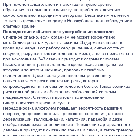
При тяжёлой алкогольной интоксикации нужно срочно
обратиться за помощью в клинику, не прибегая к лечению
самостоятельно, народными методами. Безопасным является
только вытрезвление на дому в Новокубанске под наблюдением
опытных врачей.
Последствия избыточного употребления алкоголя
Спиртное опасно, если организм не может эффективно
метаболизировать и удалять токсины. Задерживающиеся в
крови яды нарушают работу сердца, печени, снижают тонус
сосудов, разрушает клетки головного мозга, а из-за нехватки сна
при алкоголизме 2–3 стадии приводит к острым психозам.
Высокая концентрация этанола в крови, всасывающаяся из
желудка и тонкого кишечника, приводит к тяжёлым
осложнениям. Даже после успешного вытрезвления у
пациентов часто развиваются мигрени, которые
сопровождаются интенсивной головной болью. Также возникает
риск сильной рвоты и обострения заболеваний системы
пищеварения. Отёчность приводит возникновения
гипертонического криза, инсульта.
Передозировка алкоголем повышает вероятность развития
невроза, депрессивного или тревожного состояния, а также
дереализации, галлюцинации, кататония, паранойя и даже
необратимые изменения личности. Повышение артериального
давления приводит к снижению зрения и слуха, а также тремору
и нарушению координации движений. Возникает риск почечной