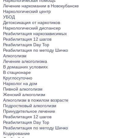
Наркологическая помощь
Лечение наркомании в Новокубанске
Наркологический центр
УБОД
Детоксикация от наркотиков
Наркологический диспансер
Реабилитация наркозависимых
Реабилитация 12 шагов
Реабилитация Day Top
Реабилитация по методу Шичко
Алкоголизм
Лечение алкоголизма
В домашних условиях
В стационаре
Круглосуточно
Нарколог на дом
Пивной алкоголизм
Женский алкоголизм
Алкоголизм в пожилом возрасте
Подростковый алкоголизм
Принудительное лечение
Реабилитация 12 шагов
Реабилитация Day Top
Реабилитация по методу Шичко
Кодирование