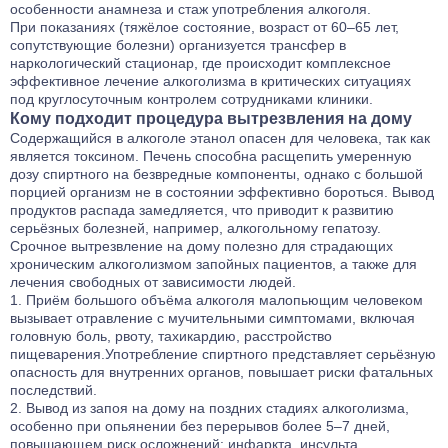
особенности анамнеза и стаж употребления алкоголя.
При показаниях (тяжёлое состояние, возраст от 60–65 лет,
сопутствующие болезни) организуется трансфер в
наркологический стационар, где происходит комплексное
эффективное
лечение алкоголизма
в критических ситуациях
под круглосуточным контролем сотрудниками клиники.
Кому подходит процедура вытрезвления на дому
Содержащийся в алкоголе этанол опасен для человека, так как
является токсином. Печень способна расщепить умеренную
дозу спиртного на безвредные компоненты, однако с большой
порцией организм не в состоянии эффективно бороться. Вывод
продуктов распада замедляется, что приводит к развитию
серьёзных болезней, например, алкогольному гепатозу.
Срочное вытрезвление на дому полезно для страдающих
хроническим алкоголизмом запойных пациентов, а также для
лечения свободных от зависимости людей.
Приём большого объёма алкоголя малопьющим человеком
вызывает отравление с мучительными симптомами, включая
головную боль, рвоту, тахикардию, расстройство
пищеварения.Употребление спиртного представляет серьёзную
опасность для внутренних органов, повышает риски фатальных
последствий.
Вывод из запоя на дому
на поздних стадиях алкоголизма,
особенно при опьянении без перерывов более 5–7 дней,
повышающем риск осложнений: инфаркта, инсульта.