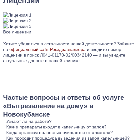
Лицензии
Все лицензии
Хотите убедиться в легальности нашей деятельности? Зайдите
на
официальный сайт Росздравнадзора
и введите номер
лицензии в поиск Л041-01170-02/00342140 — и вы увидите
актуальные данные о нашей клинике.
Частые вопросы и ответы об услуге
«Вытрезвление на дому» в
Новокубанске
Узнают ли на работе?
Абсолютно нет. Мы не передаем информацию третьим
Какие препараты входят в капельницу от запоя?
лицам, не выдаем справок, которые могут вас
В капельницу от запоя обычно включаются препараты для
Когда организм полностью очищается от алкоголя?
скомпрометировать. При необходимости мы предоставляем
восстановления электролитного баланса, устранения
Организм полностью очищается от алкоголя в течение 24-48
Как проходит процедура выведения из запоя капельницей?