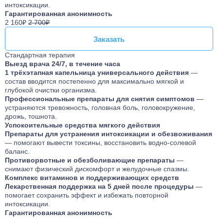
интоксикации.
Гарантированная анонимность
2 160₽
2 700₽
Заказать
Заказать
Стандартная терапия
Выезд врача 24/7, в течение часа
1 трёхэтапная капельница универсального действия
—
состав вводится постепенно для максимально мягкой и
глубокой очистки организма.
Профессиональные препараты для снятия симптомов
—
устраняются тревожность, головная боль, головокружение,
дрожь, тошнота.
Успокоительные средства мягкого действия
Препараты для устранения интоксикации и обезвоживания
— помогают вывести токсины, восстановить водно-солевой
баланс.
Противорвотные и обезболивающие препараты
—
снимают физический дискомфорт и желудочные спазмы.
Комплекс витаминов и поддерживающих средств
Лекарственная поддержка на 5 дней после процедуры
—
помогает сохранить эффект и избежать повторной
интоксикации.
Гарантированная анонимность