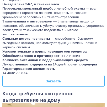
Выезд врача 24/7, в течение часа
Персонализированный подбор лечебной схемы
— врач
определяет стратегию лечения, опираясь на возраст,
хронические заболевания и тяжесть отравления.
3 капельницы с интервалами
— 3 капельницы вводятся
поэтапно, обеспечивая глубокую очистку организма, устранение
последствий токсического воздействия и мягкое
восстановление.
Сильные детокс-препараты
— способствуют быстрому
выведению этанола, нормализуют функции печени, почек и
нервной системы.
Успокоительные и нормализующие сон средства
Обезболивающее и противорвотное лечение
Комплекс витаминов и поддерживающих средств
Лекарственная поддержка на 14 дней после процедуры
Гарантированная анонимность
14 400₽
20 700₽
Заказать
Заказать
Когда требуется экстренное
вытрезвление на дому