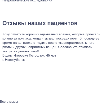
Неврологические исследования
Отзывы наших пациентов
Хочу отметить хороших адекватных врачей, которые приехали
Н
ко мне за полчаса, когда я вызвал посреди ночи. В последнее
п
время начал плохо отходить после «корпоративов», много
х
рвоты и других неприятных вещей. Спасибо что откачали,
п
завтра на диагностику!!
Е
Вадим Игоревич Петролюк, 45 лет
г
г. Новокубанск
Все отзывы