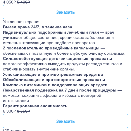
4 050₽
5 400₽
Заказать
Заказать
Усиленная терапия
Выезд врача 24/7, в течение часа
Индивидуально подобранный лечебный план
— врач
учитывает общее состояние, хронические заболевания и
степень интоксикации при подборе препаратов.
2 последовательно проведённые капельницы
—
обеспечивают поэтапную и более глубокую очистку организма.
Сильнодействующие детоксикационные препараты
—
помогают эффективно выводить продукты распада этанола и
стабилизировать внутренние органы.
Успокаивающие и противотревожные средства
Обезболивающие и противорвотные препараты
Комплекс витаминов и поддерживающих средств
Лекарственная поддержка на 7 дней после процедуры
—
помогает сохранить эффект и избежать повторной
интоксикации.
Гарантированная анонимность
6 300₽
8 550₽
Заказать
Заказать
VIP терапия