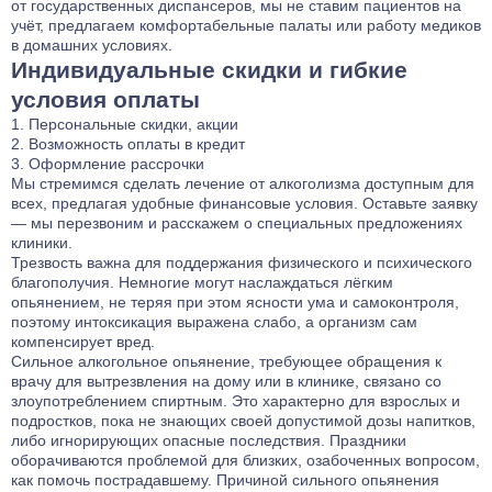
от государственных диспансеров, мы не ставим пациентов на
учёт, предлагаем комфортабельные палаты или работу медиков
Лечение тревожного расстройства
в домашних условиях.
Лечение фантомных болей
Индивидуальные скидки и гибкие
Лечение аффективного расстройства
условия оплаты
Лечение бессонницы
Персональные скидки, акции
Лечение ГТР
Возможность оплаты в кредит
Оформление рассрочки
Лечение лунатизма
Мы стремимся сделать лечение от алкоголизма доступным для
Лечение нервных тиков
всех, предлагая удобные финансовые условия. Оставьте заявку
— мы перезвоним и расскажем о специальных предложениях
Лечение аутоагрессии
клиники.
Лечение анозогнозии
Трезвость важна для поддержания физического и психического
благополучия. Немногие могут наслаждаться лёгким
Лечение аутофобии
опьянением, не теряя при этом ясности ума и самоконтроля,
Лечение дромомании
поэтому интоксикация выражена слабо, а организм сам
компенсирует вред.
Лечение канцерофобии
Сильное алкогольное опьянение, требующее обращения к
Лечение мании величия
врачу для вытрезвления на дому или в клинике, связано со
Лечение орторексии
злоупотреблением спиртным. Это характерно для взрослых и
подростков, пока не знающих своей допустимой дозы напитков,
Лечение парафилий
либо игнорирующих опасные последствия. Праздники
Лечение прозопагнозии
оборачиваются проблемой для близких, озабоченных вопросом,
как помочь пострадавшему. Причиной сильного опьянения
Психиатрическая клиника