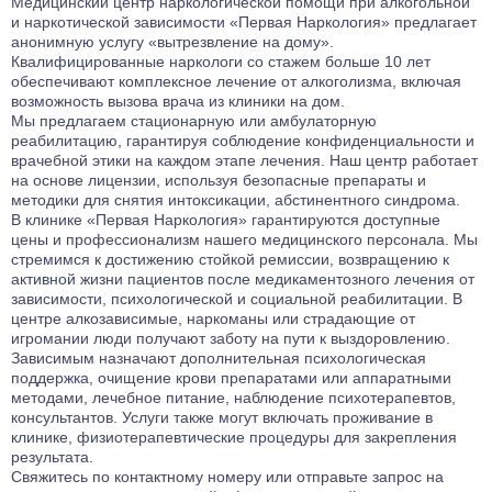
Медицинский центр наркологической помощи при алкогольной
высокий риск срыва, что ведет к новому витку запоя. Мы не
получение водительских прав).
нас важно.
и наркотической зависимости «Первая Наркология» предлагает
просто «ставим капельницу». Мы проводим полноценную
анонимную услугу «вытрезвление на дому».
диагностику состояния, защищаем ваши органы,
Квалифицированные наркологи со стажем больше 10 лет
предотвращаем осложнения и стабилизируем психику. Это
обеспечивают комплексное лечение от алкоголизма, включая
инвестиция в вашу безопасность и будущее здоровье.
возможность вызова врача из клиники на дом.
Мы предлагаем стационарную или амбулаторную
реабилитацию, гарантируя соблюдение конфиденциальности и
врачебной этики на каждом этапе лечения. Наш центр работает
на основе лицензии, используя безопасные препараты и
методики для снятия интоксикации, абстинентного синдрома.
В клинике «Первая Наркология» гарантируются доступные
цены и профессионализм нашего медицинского персонала. Мы
стремимся к достижению стойкой ремиссии, возвращению к
активной жизни пациентов после медикаментозного лечения от
зависимости, психологической и социальной реабилитации. В
центре алкозависимые, наркоманы или страдающие от
игромании люди получают заботу на пути к выздоровлению.
Зависимым назначают дополнительная психологическая
поддержка, очищение крови препаратами или аппаратными
методами, лечебное питание, наблюдение психотерапевтов,
консультантов. Услуги также могут включать проживание в
клинике, физиотерапевтические процедуры для закрепления
результата.
Свяжитесь по контактному номеру или отправьте запрос на