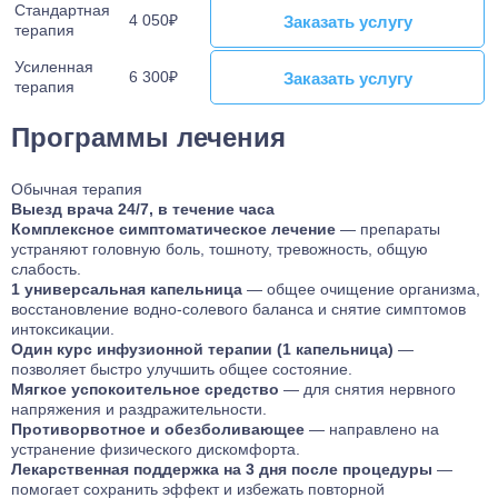
Стандартная
4 050₽
Заказать услугу
Заказать услугу
терапия
Усиленная
6 300₽
Заказать услугу
Заказать услугу
терапия
Программы лечения
Обычная терапия
Выезд врача 24/7, в течение часа
Комплексное симптоматическое лечение
— препараты
устраняют головную боль, тошноту, тревожность, общую
слабость.
1 универсальная капельница
— общее очищение организма,
восстановление водно-солевого баланса и снятие симптомов
интоксикации.
Один курс инфузионной терапии (1 капельница)
—
позволяет быстро улучшить общее состояние.
Мягкое успокоительное средство
— для снятия нервного
напряжения и раздражительности.
Противорвотное и обезболивающее
— направлено на
устранение физического дискомфорта.
Лекарственная поддержка на 3 дня после процедуры
—
помогает сохранить эффект и избежать повторной