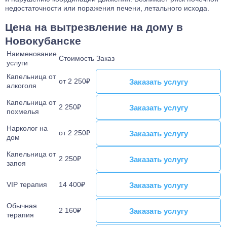
недостаточности или поражения печени, летального исхода.
Цена на вытрезвление на дому в
Новокубанске
Наименование
Стоимость
Заказ
услуги
Капельница от
от 2 250₽
Заказать услугу
Заказать услугу
алкоголя
Капельница от
2 250₽
Заказать услугу
Заказать услугу
похмелья
Нарколог на
от 2 250₽
Заказать услугу
Заказать услугу
дом
Капельница от
2 250₽
Заказать услугу
Заказать услугу
запоя
VIP терапия
14 400₽
Заказать услугу
Заказать услугу
Обычная
2 160₽
Заказать услугу
Заказать услугу
терапия