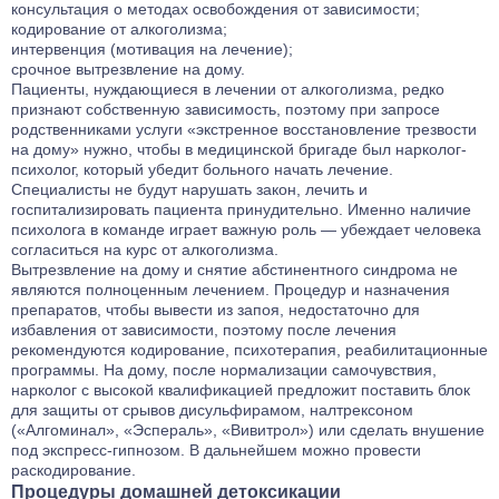
консультация о методах освобождения от зависимости;
кодирование от алкоголизма;
интервенция (мотивация на лечение);
срочное вытрезвление на дому.
Пациенты, нуждающиеся в лечении от алкоголизма, редко
признают собственную зависимость, поэтому при запросе
родственниками услуги «экстренное восстановление трезвости
на дому» нужно, чтобы в медицинской бригаде был нарколог-
психолог, который убедит больного начать лечение.
Специалисты не будут нарушать закон, лечить и
госпитализировать пациента принудительно. Именно наличие
психолога в команде играет важную роль — убеждает человека
согласиться на курс от алкоголизма.
Вытрезвление на дому и снятие абстинентного синдрома не
являются полноценным лечением. Процедур и назначения
препаратов, чтобы вывести из запоя, недостаточно для
избавления от зависимости, поэтому после лечения
рекомендуются кодирование, психотерапия, реабилитационные
программы. На дому, после нормализации самочувствия,
нарколог с высокой квалификацией предложит поставить блок
для защиты от срывов дисульфирамом, налтрексоном
(«Алгоминал», «Эспераль», «Вивитрол») или сделать внушение
под экспресс-гипнозом. В дальнейшем можно провести
раскодирование.
Процедуры домашней детоксикации