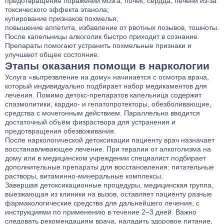
предотвращение поражений мозга, почек, сердца, печени из-за
токсического эффекта этанола;
купирование признаков похмелья;
повышение аппетита, избавление от рвотных позывов, тошноты.
После капельницы алкоголик быстро приходит в сознание.
Препараты помогают устранить похмельные признаки и
улучшают общее состояние.
Этапы оказания помощи в наркологии
Услуга «вытрезвление на дому» начинается с осмотра врача,
который индивидуально подбирает набор медикаментов для
лечения. Помимо детокс-препаратов капельница содержит
спазмолитики, кардио- и гепатопротекторы, обезболивающие,
средства с мочегонным действием. Параллельно вводится
достаточный объём физраствора для устранения и
предотвращения обезвоживания.
После наркологической детоксикации пациенту врач назначает
восстанавливающее лечение. При терапии от алкоголизма на
дому или в медицинском учреждении специалист подбирает
дополнительные препараты для восстановления: питательные
растворы, витаминно-минеральные комплексы.
Завершая детоксикационные процедуры, медицинская группа,
выезжающая из клиники на вызов, оставляет пациенту разные
фармакологические средства для дальнейшего лечения, с
инструкциями по применению в течение 2–3 дней. Важно
следовать рекомендациям врача, наладить здоровое питание,