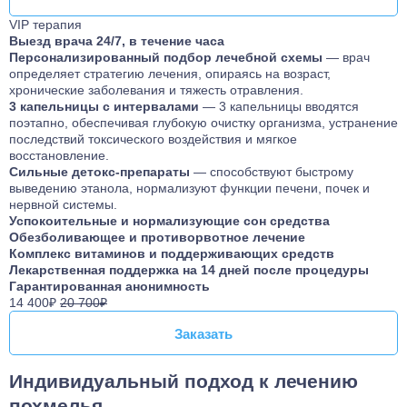
VIP терапия
Выезд врача 24/7, в течение часа
Персонализированный подбор лечебной схемы
— врач
определяет стратегию лечения, опираясь на возраст,
хронические заболевания и тяжесть отравления.
3 капельницы с интервалами
— 3 капельницы вводятся
поэтапно, обеспечивая глубокую очистку организма, устранение
последствий токсического воздействия и мягкое
восстановление.
Сильные детокс-препараты
— способствуют быстрому
выведению этанола, нормализуют функции печени, почек и
нервной системы.
Успокоительные и нормализующие сон средства
Обезболивающее и противорвотное лечение
Комплекс витаминов и поддерживающих средств
Лекарственная поддержка на 14 дней после процедуры
Гарантированная анонимность
14 400₽
20 700₽
Заказать
Заказать
Индивидуальный подход к лечению
похмелья