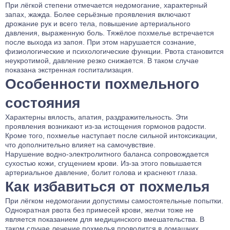
При лёгкой степени отмечается недомогание, характерный
запах, жажда. Более серьёзные проявления включают
дрожание рук и всего тела, повышение артериального
давления, выраженную боль. Тяжёлое похмелье встречается
после выхода из запоя. При этом нарушается сознание,
физиологические и психологические функции. Рвота становится
неукротимой, давление резко снижается. В таком случае
показана экстренная госпитализация.
Особенности похмельного
состояния
Характерны вялость, апатия, раздражительность. Эти
проявления возникают из-за истощения гормонов радости.
Кроме того, похмелье наступает после сильной интоксикации,
что дополнительно влияет на самочувствие.
Нарушение водно-электролитного баланса сопровождается
сухостью кожи, сгущением крови. Из-за этого повышается
артериальное давление, болит голова и краснеют глаза.
Как избавиться от похмелья
При лёгком недомогании допустимы самостоятельные попытки.
Однократная рвота без примесей крови, желчи тоже не
является показанием для медицинского вмешательства. В
таком случае лечение похмелья проводится в домашних