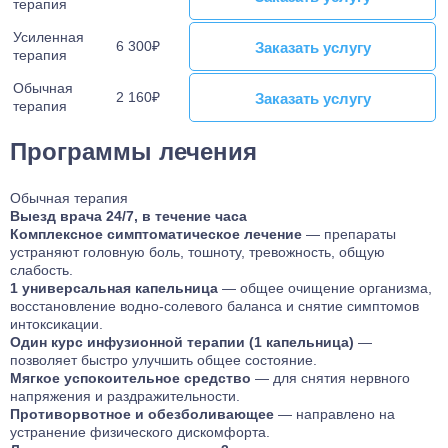
терапия
Усиленная
6 300₽
Заказать услугу
Заказать услугу
терапия
Обычная
2 160₽
Заказать услугу
Заказать услугу
терапия
Программы лечения
Обычная терапия
Выезд врача 24/7, в течение часа
Комплексное симптоматическое лечение
— препараты
устраняют головную боль, тошноту, тревожность, общую
слабость.
1 универсальная капельница
— общее очищение организма,
восстановление водно-солевого баланса и снятие симптомов
интоксикации.
Один курс инфузионной терапии (1 капельница)
—
позволяет быстро улучшить общее состояние.
Мягкое успокоительное средство
— для снятия нервного
напряжения и раздражительности.
Противорвотное и обезболивающее
— направлено на
устранение физического дискомфорта.