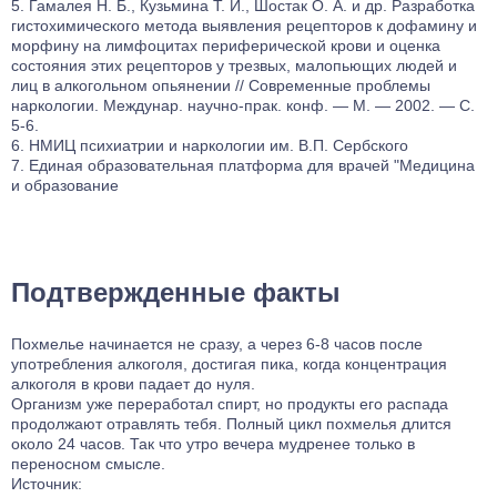
Гамалея Н. Б., Кузьмина Т. И., Шостак О. А. и др. Разработка
восстановление.
гистохимического метода выявления рецепторов к дофамину и
морфину на лимфоцитах периферической крови и оценка
состояния этих рецепторов у трезвых, малопьющих людей и
лиц в алкогольном опьянении // Современные проблемы
наркологии. Междунар. научно-прак. конф. — М. — 2002. — С.
5-6.
НМИЦ психиатрии и наркологии им. В.П. Сербского
Единая образовательная платформа для врачей "Медицина
и образование
Подтвержденные факты
Похмелье начинается не сразу, а через 6-8 часов после
употребления алкоголя, достигая пика, когда концентрация
алкоголя в крови падает до нуля.
Организм уже переработал спирт, но продукты его распада
продолжают отравлять тебя. Полный цикл похмелья длится
около 24 часов. Так что утро вечера мудренее только в
переносном смысле.
Источник: