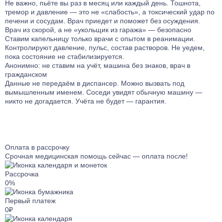
Не важно, пьёте вы раз в месяц или каждый день. Тошнота,
Лечение от ЛСД
Лечение биполярного расстройства
Кодирование Агломиналом
тремор и давление — это не «слабость», а токсический удар по
Лечение от Мефедрона
Лечение панических атак
печени и сосудам. Врач приедет и поможет без осуждения.
Электроимпульсная терапия
Врач из скорой, а не «укольщик из гаража» — безопасно
Лечение от Лирики
Лечение раздражительности
Кодирование Током
Ставим капельницу только врачи с опытом в реанимации.
Лечение от Экстази
Лечение ПТСР
Контролируют давление, пульс, состав растворов. Не уедем,
Кодирование Селинкро
Лечение от Фенозепама
пока состояние не стабилизируется.
Лечение гиперактивности
Кодирование Колме
Анонимно: не ставим на учёт, машина без знаков, врач в
Лечение от Бутирата
Лечение деменции
гражданском
Кодирование SITMST
Лечение от Кокаина
Лечение дистимии
Данные не передаём в диспансер. Можно вызвать под
Витамерц Депо
вымышленным именем. Соседи увидят обычную машину —
Лечение от Героина
Лечение энуреза
никто не догадается. Учёта не будет — гарантия.
Алкоблокада
Консультация нарколога
Лечение мигрени
Кодирование Актоплекс
Лечение от Дезоморфина
Лечение неврастении
Кодирование от курения
Лечение от Кетамина
Лечение гипомании
Кодирование на 6 месяцев
Лечение от Опиума
Оплата в рассрочку
Лечение психопатии
Кодирование на 1 год
Срочная медицинская помощь сейчас — оплата после!
Лечение от Фенобарбитала
Лечение мании преследования
Компьютерное кодирование
Лечение от Эфедрина
Лечение энкопреза
Рассрочка
0%
Лечение от Трамадола
Лечение СДВГ
Лечение от Метадона
Лечение социопатии
Первый платеж
0₽
Лечение наркомании гипнозом
Лечениедетских неврозов