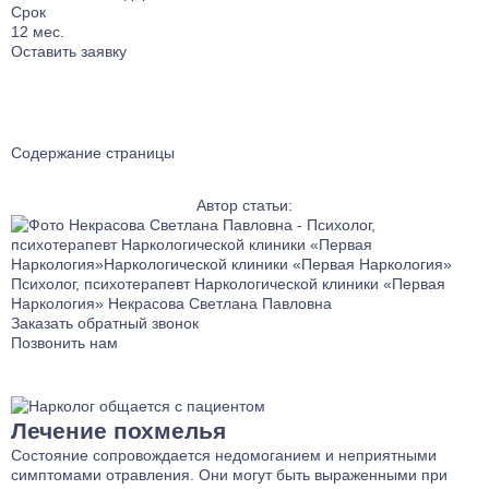
Лечение от Габапентина
Лечение булимии
Срок
12
мес.
Наркологический стационар
Лечение клаустрофобии
Оставить заявку
Ресоциализация наркозависимых
Лечение сонливости
Телефон доверия
Лечение аутизма
Лечение анорексии
Лечение игромании
Содержание страницы
Лечение паранойи
Лечение ОКР
Автор статьи:
Лечение созависимости
Лечение апатии
Психолог, психотерапевт Наркологической клиники «Первая
Лечение зависимости от ставок на спорт
Наркология»
Некрасова Светлана Павловна
Лечение клептомании
Заказать обратный звонок
Позвонить нам
Лечение послеродовой депрессии
Лечение социофобии
Лечение алекситимии
Лечение похмелья
Лечение астении
Состояние сопровождается недомоганием и неприятными
Лечение истерических расстройств
симптомами отравления. Они могут быть выраженными при
Лечение ПРЛ