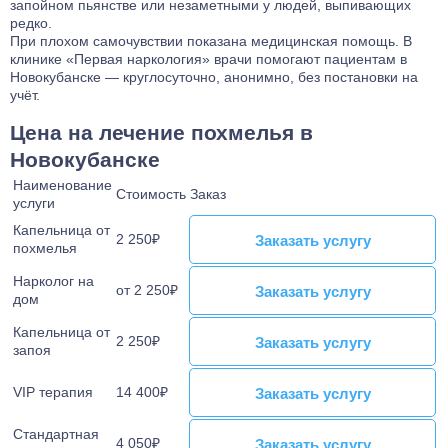
запойном пьянстве или незаметными у людей, выпивающих
редко.
Лечение тревожного расстройства
При плохом самочувствии показана медицинская помощь. В
Лечение фантомных болей
клинике «Первая наркология» врачи помогают пациентам в
Новокубанске — круглосуточно, анонимно, без постановки на
Лечение аффективного расстройства
учёт.
Лечение бессонницы
Цена на лечение похмелья в
Лечение ГТР
Лечение лунатизма
Новокубанске
Лечение нервных тиков
Наименование
Стоимость
Заказ
услуги
Лечение аутоагрессии
Капельница от
Лечение анозогнозии
2 250₽
Заказать услугу
Заказать услугу
похмелья
Лечение аутофобии
Нарколог на
Лечение дромомании
от 2 250₽
Заказать услугу
Заказать услугу
дом
Лечение канцерофобии
Капельница от
Лечение мании величия
2 250₽
Заказать услугу
Заказать услугу
запоя
Лечение орторексии
Лечение парафилий
VIP терапия
14 400₽
Заказать услугу
Заказать услугу
Лечение прозопагнозии
Стандартная
Психиатрическая клиника
4 050₽
Заказать услугу
Заказать услугу