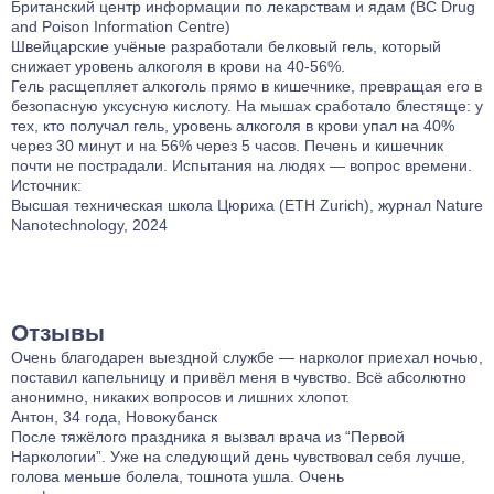
Британский центр информации по лекарствам и ядам (BC Drug
and Poison Information Centre)
Швейцарские учёные разработали белковый гель, который
снижает уровень алкоголя в крови на 40-56%.
Гель расщепляет алкоголь прямо в кишечнике, превращая его в
безопасную уксусную кислоту. На мышах сработало блестяще: у
тех, кто получал гель, уровень алкоголя в крови упал на 40%
через 30 минут и на 56% через 5 часов. Печень и кишечник
почти не пострадали. Испытания на людях — вопрос времени.
Источник:
Высшая техническая школа Цюриха (ETH Zurich), журнал Nature
Nanotechnology, 2024
Отзывы
Очень благодарен выездной службе — нарколог приехал ночью,
поставил капельницу и привёл меня в чувство. Всё абсолютно
анонимно, никаких вопросов и лишних хлопот.
Антон, 34 года, Новокубанск
После тяжёлого праздника я вызвал врача из “Первой
Наркологии”. Уже на следующий день чувствовал себя лучше,
голова меньше болела, тошнота ушла. Очень