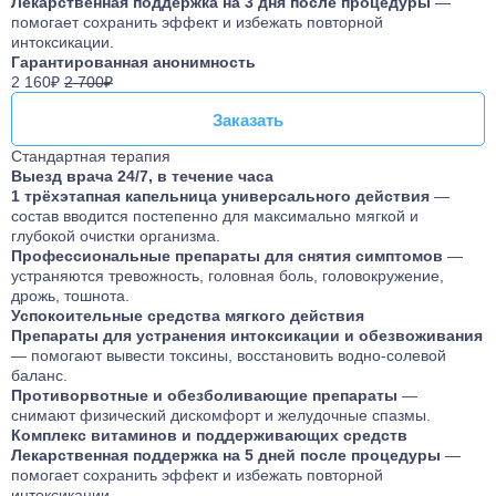
Лекарственная поддержка на 3 дня после процедуры
—
помогает сохранить эффект и избежать повторной
интоксикации.
Гарантированная анонимность
2 160₽
2 700₽
Заказать
Заказать
Стандартная терапия
Выезд врача 24/7, в течение часа
1 трёхэтапная капельница универсального действия
—
состав вводится постепенно для максимально мягкой и
глубокой очистки организма.
Профессиональные препараты для снятия симптомов
—
устраняются тревожность, головная боль, головокружение,
дрожь, тошнота.
Успокоительные средства мягкого действия
Препараты для устранения интоксикации и обезвоживания
— помогают вывести токсины, восстановить водно-солевой
баланс.
Противорвотные и обезболивающие препараты
—
снимают физический дискомфорт и желудочные спазмы.
Комплекс витаминов и поддерживающих средств
Лекарственная поддержка на 5 дней после процедуры
—
помогает сохранить эффект и избежать повторной
интоксикации.