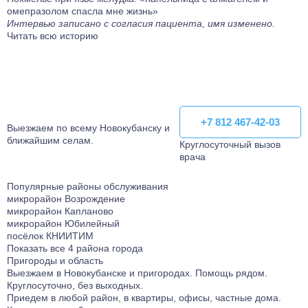
омепразолом спасла мне жизнь»
Интервью записано с согласия пациента, имя изменено.
Читать всю историю
+7 812 467-42-03
+7 812 467-42-03
Выезжаем по всему Новокубанску и
ближайшим селам.
Круглосуточный вызов
врача
Популярные районы обслуживания
микрорайон Возрождение
микрорайон Капланово
микрорайон Юбилейный
посёлок КНИИТИМ
Показать все 4 района города
Пригороды и область
Выезжаем в Новокубанске и пригородаx. Помощь рядом.
Круглосуточно, без выходных.
Приедем в любой район, в квартиры, офисы, частные дома.