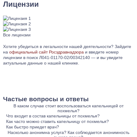
Лицензии
Все лицензии
Хотите убедиться в легальности нашей деятельности? Зайдите
на
официальный сайт Росздравнадзора
и введите номер
лицензии в поиск Л041-01170-02/00342140 — и вы увидите
актуальные данные о нашей клинике.
Частые вопросы и ответы
В каком случае стоит воспользоваться капельницей от
похмелья?
Капельница от похмелья рекомендуется в случаях, когда
Что входит в состав капельницы от похмелья?
симптомы являются особенно тяжелыми и требуют быстрого
Основная часть содержимого стандартной капельницы
Как часто можно ставить капельницу от похмелья?
облегчения. Если организм хорошо реагирует на
включает воду для инъекций с растворенными солями и
Если организм пациента хорошо реагирует на инфузионную
Как быстро приедет врач?
инфузионную терапию, то частота использования капельниц
глюкозой. Этот раствор необходим для устранения
терапию, то ограничений на частоту постановки капельниц
Наркологическая помощь может быть как запланированной,
Насколько анонимна услуга? Как соблюдается анонимность