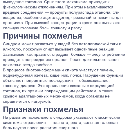
выведение токсинов. Срыв этого механизма приводит к
физиологическим отклонениям. При этом накапливаются
вредные соединения — продукты полураспада этанола. Эти
вещества, особенно ацетальдегид, чрезвычайно токсичны для
организма. При высокой концентрации в крови они вызывают
сильную головную боль, тошноту и рвоту.
Причины похмелья
Синдром может развиться у людей без патологической тяги к
алкоголю, поскольку спирт вызывает однотипные реакции.
Зависимые, как правило, страдают больше — злоупотребление
приводит к повреждению органов. После длительного запоя
похмелье всегда тяжёлое.
В процессе биотрансформации спирта участвуют печень,
поджелудочная железа, кишечник, почки. Нарушение функций
объясняет неприятные последствия — обезвоживание,
тошноту, диарею. Эти проявления связаны с циркуляцией
токсинов, их прямым повреждающим действием, а также
срывом адаптационных механизмов, когда организм не
справляется с нагрузкой.
Признаки похмелья
На развитие похмельного синдрома указывают классические
симптомы отравления — тошнота, рвота, сильная головная
боль наутро после распития спиртного.