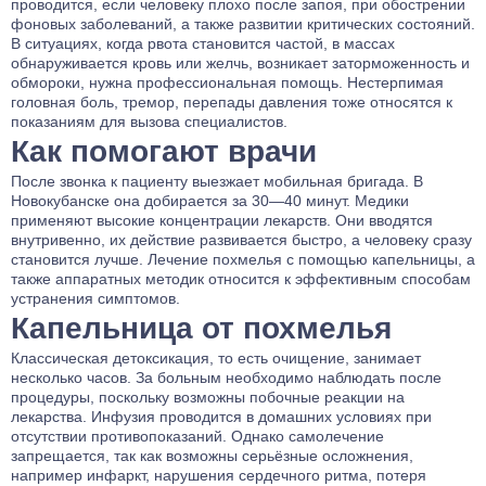
проводится, если человеку плохо после запоя, при обострении
фоновых заболеваний, а также развитии критических состояний.
В ситуациях, когда рвота становится частой, в массах
обнаруживается кровь или желчь, возникает заторможенность и
обмороки, нужна профессиональная помощь. Нестерпимая
головная боль, тремор, перепады давления тоже относятся к
показаниям для вызова специалистов.
Как помогают врачи
После звонка к пациенту выезжает мобильная бригада. В
Новокубанске она добирается за 30—40 минут. Медики
применяют высокие концентрации лекарств. Они вводятся
внутривенно, их действие развивается быстро, а человеку сразу
становится лучше. Лечение похмелья с помощью капельницы, а
также аппаратных методик относится к эффективным способам
устранения симптомов.
Капельница от похмелья
Классическая детоксикация, то есть очищение, занимает
несколько часов. За больным необходимо наблюдать после
процедуры, поскольку возможны побочные реакции на
лекарства. Инфузия проводится в домашних условиях при
отсутствии противопоказаний. Однако самолечение
запрещается, так как возможны серьёзные осложнения,
например инфаркт, нарушения сердечного ритма, потеря