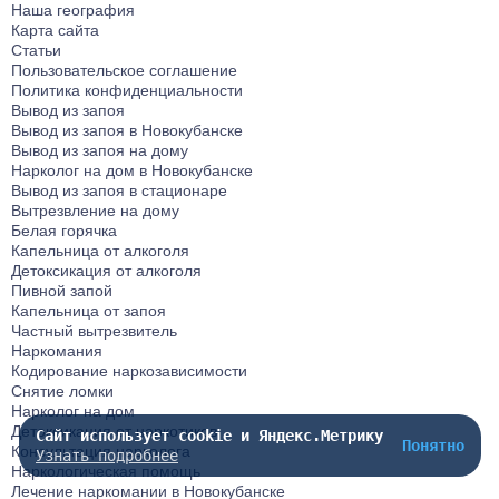
Наша география
Карта сайта
Статьи
Пользовательское соглашение
Политика конфиденциальности
Вывод из запоя
Вывод из запоя в Новокубанске
Вывод из запоя на дому
Нарколог на дом в Новокубанске
Вывод из запоя в стационаре
Вытрезвление на дому
Белая горячка
Капельница от алкоголя
Детоксикация от алкоголя
Пивной запой
Капельница от запоя
Частный вытрезвитель
Наркомания
Кодирование наркозависимости
Снятие ломки
Нарколог на дом
Детоксикация от наркотиков
Сайт использует cookie и Яндекс.Метрику
Понятно
Консультация нарколога
Узнать подробнее
Наркологическая помощь
Лечение наркомании в Новокубанске