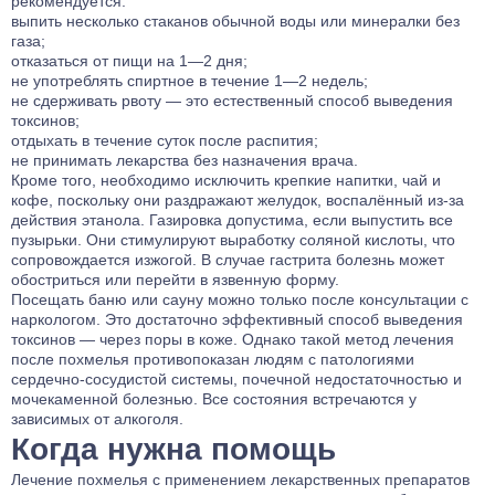
рекомендуется:
выпить несколько стаканов обычной воды или минералки без
газа;
отказаться от пищи на 1—2 дня;
не употреблять спиртное в течение 1—2 недель;
не сдерживать рвоту — это естественный способ выведения
токсинов;
отдыхать в течение суток после распития;
не принимать лекарства без назначения врача.
Кроме того, необходимо исключить крепкие напитки, чай и
кофе, поскольку они раздражают желудок, воспалённый из-за
действия этанола. Газировка допустима, если выпустить все
пузырьки. Они стимулируют выработку соляной кислоты, что
сопровождается изжогой. В случае гастрита болезнь может
обостриться или перейти в язвенную форму.
Посещать баню или сауну можно только после консультации с
наркологом. Это достаточно эффективный способ выведения
токсинов — через поры в коже. Однако такой метод лечения
после похмелья противопоказан людям с патологиями
сердечно-сосудистой системы, почечной недостаточностью и
мочекаменной болезнью. Все состояния встречаются у
зависимых от алкоголя.
Когда нужна помощь
Лечение похмелья с применением лекарственных препаратов