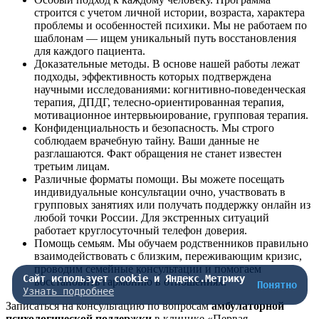
строится с учетом личной истории, возраста, характера
проблемы и особенностей психики. Мы не работаем по
шаблонам — ищем уникальный путь восстановления
для каждого пациента.
Доказательные методы. В основе нашей работы лежат
подходы, эффективность которых подтверждена
научными исследованиями: когнитивно-поведенческая
терапия, ДПДГ, телесно-ориентированная терапия,
мотивационное интервьюирование, групповая терапия.
Конфиденциальность и безопасность. Мы строго
соблюдаем врачебную тайну. Ваши данные не
разглашаются. Факт обращения не станет известен
третьим лицам.
Различные форматы помощи. Вы можете посещать
индивидуальные консультации очно, участвовать в
групповых занятиях или получать поддержку онлайн из
любой точки России. Для экстренных ситуаций
работает круглосуточный телефон доверия.
Помощь семьям. Мы обучаем родственников правильно
взаимодействовать с близким, переживающим кризис,
проводим семейные консультации и помогаем
Сайт использует cookie и Яндекс.Метрику
восстановить гармонию в отношениях.
Понятно
Узнать подробнее
Записаться на консультацию по вопросам
амбулаторной
психологической поддержки
в клинике «Первая