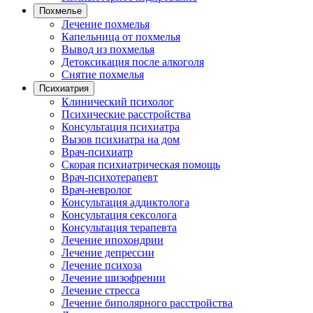
Похмелье
Лечение похмелья
Капельница от похмелья
Вывод из похмелья
Детоксикация после алкоголя
Снятие похмелья
Психиатрия
Клинический психолог
Психические расстройства
Консультация психиатра
Вызов психиатра на дом
Врач-психиатр
Скорая психиатрическая помощь
Врач-психотерапевт
Врач-невролог
Консультация аддиктолога
Консультация сексолога
Консультация терапевта
Лечение ипохондрии
Лечение депрессии
Лечение психоза
Лечение шизофрении
Лечение стресса
Лечение биполярного расстройства