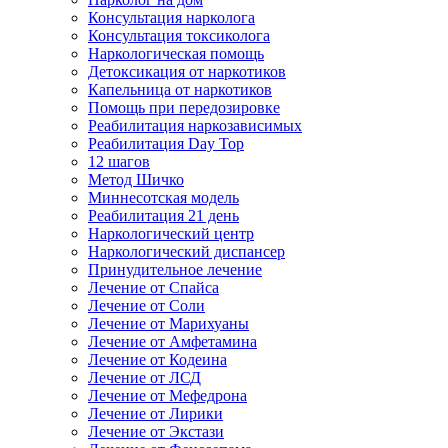
Консультация нарколога
Консультация токсиколога
Наркологическая помощь
Детоксикация от наркотиков
Капельница от наркотиков
Помощь при передозировке
Реабилитация наркозависимых
Реабилитация Day Top
12 шагов
Метод Шичко
Миннесотская модель
Реабилитация 21 день
Наркологический центр
Наркологический диспансер
Принудительное лечение
Лечение от Спайса
Лечение от Соли
Лечение от Марихуаны
Лечение от Амфетамина
Лечение от Кодеина
Лечение от ЛСД
Лечение от Мефедрона
Лечение от Лирики
Лечение от Экстази