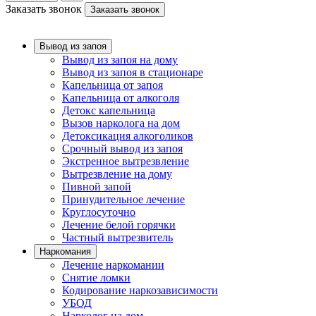
Заказать звонок
Заказать звонок
Вывод из запоя
Вывод из запоя на дому
Вывод из запоя в стационаре
Капельница от запоя
Капельница от алкоголя
Детокс капельница
Вызов нарколога на дом
Детоксикация алкоголиков
Срочный вывод из запоя
Экстренное вытрезвление
Вытрезвление на дому
Пивной запой
Принудительное лечение
Круглосуточно
Лечение белой горячки
Частный вытрезвитель
Наркомания
Лечение наркомании
Снятие ломки
Кодирование наркозависимости
УБОД
Нарколог на дом