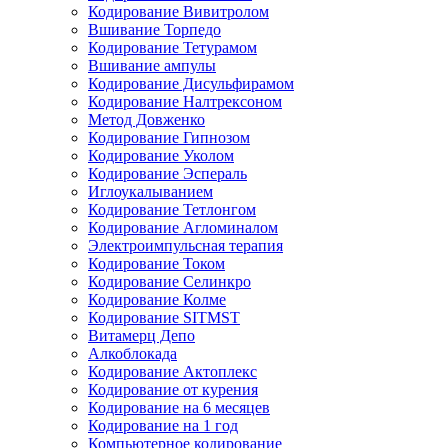
Кодирование Вивитролом
Вшивание Торпедо
Кодирование Тетурамом
Вшивание ампулы
Кодирование Дисульфирамом
Кодирование Налтрексоном
Метод Довженко
Кодирование Гипнозом
Кодирование Уколом
Кодирование Эспераль
Иглоукалыванием
Кодирование Тетлонгом
Кодирование Агломиналом
Электроимпульсная терапия
Кодирование Током
Кодирование Селинкро
Кодирование Колме
Кодирование SITMST
Витамерц Депо
Алкоблокада
Кодирование Актоплекс
Кодирование от курения
Кодирование на 6 месяцев
Кодирование на 1 год
Компьютерное кодирование