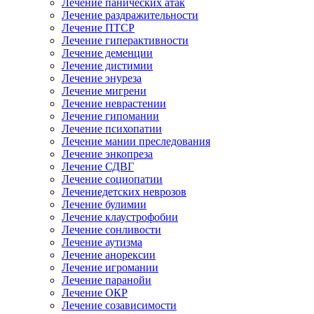
Лечение панических атак
Лечение раздражительности
Лечение ПТСР
Лечение гиперактивности
Лечение деменции
Лечение дистимии
Лечение энуреза
Лечение мигрени
Лечение неврастении
Лечение гипомании
Лечение психопатии
Лечение мании преследования
Лечение энкопреза
Лечение СДВГ
Лечение социопатии
Лечениедетских неврозов
Лечение булимии
Лечение клаустрофобии
Лечение сонливости
Лечение аутизма
Лечение анорексии
Лечение игромании
Лечение паранойи
Лечение ОКР
Лечение созависимости