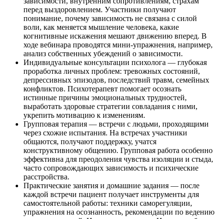
зависимости, внутренним сопротивлениям, страхам
перед выздоровлением. Участники получают
понимание, почему зависимость не связана с силой
воли, как меняется мышление человека, какие
когнитивные искажения мешают движению вперед. В
ходе вебинара проводятся мини-упражнения, например,
анализ собственных убеждений о зависимости.
Индивидуальные консультации психолога — глубокая
проработка личных проблем: тревожных состояний,
депрессивных эпизодов, последствий травм, семейных
конфликтов. Психотерапевт помогает осознать
истинные причины эмоциональных трудностей,
выработать здоровые стратегии совладания с ними,
укрепить мотивацию к изменениям.
Групповая терапия — встречи с людьми, проходящими
через схожие испытания. На встречах участники
общаются, получают поддержку, учатся
конструктивному общению. Групповая работа особенно
эффективна для преодоления чувства изоляции и стыда,
часто сопровождающих зависимость и психические
расстройства.
Практические занятия и домашние задания — после
каждой встречи пациент получает инструменты для
самостоятельной работы: техники саморегуляции,
упражнения на осознанность, рекомендации по ведению