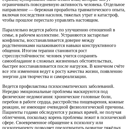
ограничивать повседневную активность человека. Отдельное
направление — бережная проработка травматического опыта,
включая последствия насилия, тяжелых утрат и катастроф,
чтобы прошлое перестало управлять настоящим.
Параллельно ведется работа по улучшению отношений в
семье, в рабочем коллективе. Устраняются застарелые
конфликты, восстанавливается доверие между
родственниками налаживаются навыки конструктивного
общения. Итогом терапии становится рост
стрессоустойчивости: человек учится сохранять
самообладание в сложных жизненных обстоятельствах,
быстрее восстанавливается после нагрузок. В конечном счёте
все эти изменения ведут к росту качества жизни, появлению
энергии для творчества и самореализации.
Ведется профилактика психосоматических заболеваний.
Нередко эмоциональные проблемы маскируются под
физические недомогания: хронические головные боли,
перебои в работе сердца, расстройства пищеварения, кожные
реакции, не имеющие очевидной физиологической причины.
Пациенты годами обследуются у разных врачей, не получая
облегчения, поскольку корень проблемы лежит в психической
сфере. Своевременное обращение к психологу или
психотерапевту позволяет предотвратить развитие тяжёлых