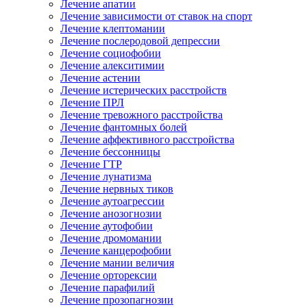
Лечение апатии
Лечение зависимости от ставок на спорт
Лечение клептомании
Лечение послеродовой депрессии
Лечение социофобии
Лечение алекситимии
Лечение астении
Лечение истерических расстройств
Лечение ПРЛ
Лечение тревожного расстройства
Лечение фантомных болей
Лечение аффективного расстройства
Лечение бессонницы
Лечение ГТР
Лечение лунатизма
Лечение нервных тиков
Лечение аутоагрессии
Лечение анозогнозии
Лечение аутофобии
Лечение дромомании
Лечение канцерофобии
Лечение мании величия
Лечение орторексии
Лечение парафилий
Лечение прозопагнозии