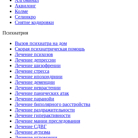
Алгоминал
Аквилонг
Колме
Селинкро
Снятие кодировки
Психиатрия
Вызов психиатра на дом
Скорая психиатрическая помощь
Лечение психозов
Лечение депрессии
Лечение шизофрении
Лечение стресса
Лечение ипохондриии
Лечение деменции
Лечение неврастении
Лечение панических атак
Лечение паранойи
Лечение биполярного расстройства
Лечение раздражительности
Лечение гиперактивности
Лечение мании преследования
Лечение СДВГ
Лечение аутизма
Лечение игромании