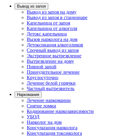
Вывод из запоя
Вывод из запоя на дому
Вывод из запоя в стационаре
Капельница от запоя
Капельница от алкоголя
Детокс капельница
Вызов нарколога на дом
Детоксикация алкоголиков
Срочный вывод из запоя
Экстренное вытрезвление
Вытрезвление на дому
Пивной запой
Принудительное лечение
Круглосуточно
Лечение белой горячки
Частный вытрезвитель
Наркомания
Лечение наркомании
Снятие ломки
Кодирование наркозависимости
УБОД
Нарколог на дом
Консультация нарколога
Консультация токсиколога