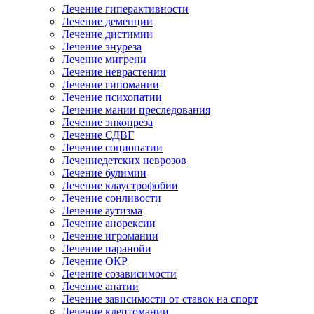
Лечение гиперактивности
Лечение деменции
Лечение дистимии
Лечение энуреза
Лечение мигрени
Лечение неврастении
Лечение гипомании
Лечение психопатии
Лечение мании преследования
Лечение энкопреза
Лечение СДВГ
Лечение социопатии
Лечениедетских неврозов
Лечение булимии
Лечение клаустрофобии
Лечение сонливости
Лечение аутизма
Лечение анорексии
Лечение игромании
Лечение паранойи
Лечение ОКР
Лечение созависимости
Лечение апатии
Лечение зависимости от ставок на спорт
Лечение клептомании