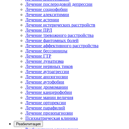
Лечение послеродовой депрессии
Лечение социофобии
Лечение алекситимии
Лечение астении
Лечение истерических расстройств
Лечение ПРЛ
Лечение тревожного расстройства
Лечение фантомных болей
Лечение аффективного расстройства
Лечение бессонницы
Лечение ГТР
Лечение лунатизма
Лечение нервных тиков
Лечение аутоагрессии
Лечение анозогнозии
Лечение аутофобии
Лечение дромомании
Лечение канцерофобии
Лечение мании величия
Лечение орторексии
Лечение парафилий
Лечение прозопагнозии
Психиатрическая клиника
Реабилитация