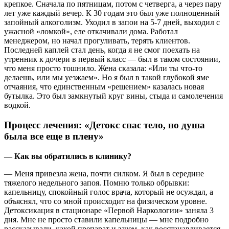
крепкое. Сначала по пятницам, потом с четверга, а через пару
лет уже каждый вечер. К 30 годам это был уже полноценный
запойный алкоголизм. Уходил в запои на 5-7 дней, выходил с
ужасной «ломкой», еле откачивали дома. Работал
менеджером, но начал прогуливать, терять клиентов.
Последней каплей стал день, когда я не смог поехать на
утренник к дочери в первый класс — был в таком состоянии,
что меня просто тошнило. Жена сказала: «Или ты что-то
делаешь, или мы уезжаем». Но я был в такой глубокой яме
отчаяния, что единственным «решением» казалась новая
бутылка. Это был замкнутый круг вины, стыда и самолечения
водкой.
Процесс лечения: «Детокс спас тело, но душа
была все еще в плену»
— Как вы обратились в клинику?
— Меня привезла жена, почти силком. Я был в середине
тяжелого недельного запоя. Помню только обрывки:
капельницу, спокойный голос врача, который не осуждал, а
объяснял, что со мной происходит на физическом уровне.
Детоксикация в стационаре «Первой Наркологии» заняла 3
дня. Мне не просто ставили капельницы — мне подробно
рассказывали, какой препарат и зачем, как восстанавливается