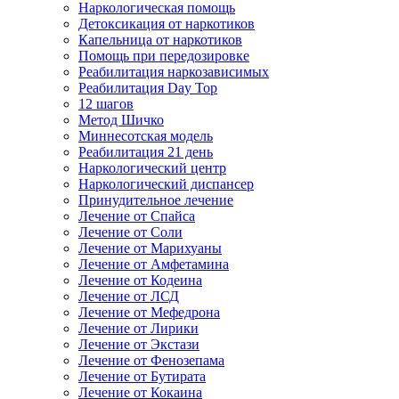
Наркологическая помощь
Детоксикация от наркотиков
Капельница от наркотиков
Помощь при передозировке
Реабилитация наркозависимых
Реабилитация Day Top
12 шагов
Метод Шичко
Миннесотская модель
Реабилитация 21 день
Наркологический центр
Наркологический диспансер
Принудительное лечение
Лечение от Спайса
Лечение от Соли
Лечение от Марихуаны
Лечение от Амфетамина
Лечение от Кодеина
Лечение от ЛСД
Лечение от Мефедрона
Лечение от Лирики
Лечение от Экстази
Лечение от Фенозепама
Лечение от Бутирата
Лечение от Кокаина