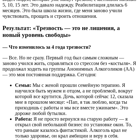
5, 10, 15 лет. Это давало надежду. Реабилитация длилась 6
месяцев. Это была школа жизни, где меня заново учили
чувствовать, прощать и строить отношения.
Результат: «Трезвость — это не лишения, а
новый уровень свободы»
— Что изменилось за 4 года трезвости?
— Все. Но не сразу. Первый год был самым сложным —
заново учился жить, справляться со стрессом без «костыля». Я
продолжал ходить на группы Анонимных Алкоголиков (АА)
— это моя постоянная поддержка. Сегодня:
Семья:
Мы с женой прошли семейную терапию. Я
научился быть мужем и отцом, а не проблемой, вокруг
которой все крутится. Дочь, которой сейчас 12, сказала
мне в прошлом месяце: «Пап, я так люблю, когда ты
приходишь с работы и мы все вместе ужинаем». Это
дороже любой бутылки.
Работа:
Я не просто вернулся на старую работу — я
открыл свой небольшой бизнес по установке окон. То,
что раньше казалось фантастикой. Алкоголь крал не
только здоровье, он крал амбиции и веру в себя.