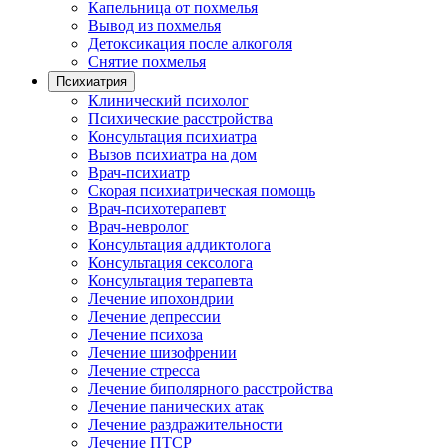
Капельница от похмелья
Вывод из похмелья
Детоксикация после алкоголя
Снятие похмелья
Психиатрия
Клинический психолог
Психические расстройства
Консультация психиатра
Вызов психиатра на дом
Врач-психиатр
Скорая психиатрическая помощь
Врач-психотерапевт
Врач-невролог
Консультация аддиктолога
Консультация сексолога
Консультация терапевта
Лечение ипохондрии
Лечение депрессии
Лечение психоза
Лечение шизофрении
Лечение стресса
Лечение биполярного расстройства
Лечение панических атак
Лечение раздражительности
Лечение ПТСР