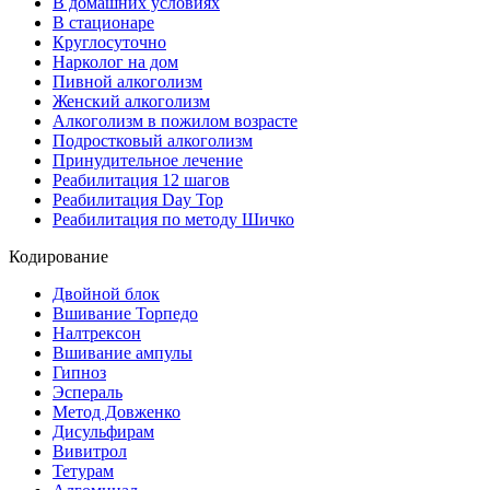
В домашних условиях
В стационаре
Круглосуточно
Нарколог на дом
Пивной алкоголизм
Женский алкоголизм
Алкоголизм в пожилом возрасте
Подростковый алкоголизм
Принудительное лечение
Реабилитация 12 шагов
Реабилитация Day Top
Реабилитация по методу Шичко
Кодирование
Двойной блок
Вшивание Торпедо
Налтрексон
Вшивание ампулы
Гипноз
Эспераль
Метод Довженко
Дисульфирам
Вивитрол
Тетурам