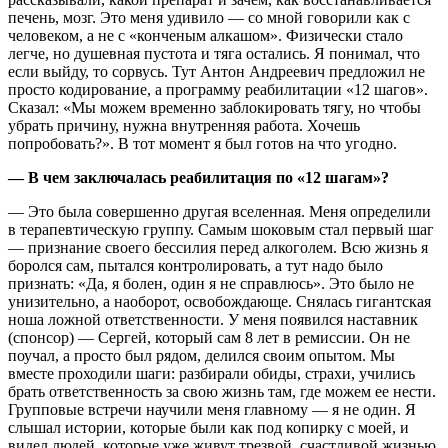
печень, мозг. Это меня удивило — со мной говорили как с
человеком, а не с «конченым алкашом». Физически стало
легче, но душевная пустота и тяга остались. Я понимал, что
если выйду, то сорвусь. Тут Антон Андреевич предложил не
просто кодирование, а программу реабилитации «12 шагов».
Сказал: «Мы можем временно заблокировать тягу, но чтобы
убрать причину, нужна внутренняя работа. Хочешь
попробовать?». В тот момент я был готов на что угодно.
— В чем заключалась реабилитация по «12 шагам»?
— Это была совершенно другая вселенная. Меня определили
в терапевтическую группу. Самым шоковым стал первый шаг
— признание своего бессилия перед алкоголем. Всю жизнь я
боролся сам, пытался контролировать, а тут надо было
признать: «Да, я болен, один я не справлюсь». Это было не
унизительно, а наоборот, освобождающе. Снялась гигантская
ноша ложной ответственности. У меня появился наставник
(спонсор) — Сергей, который сам 8 лет в ремиссии. Он не
поучал, а просто был рядом, делился своим опытом. Мы
вместе проходили шаги: разбирали обиды, страхи, учились
брать ответственность за свою жизнь там, где можем ее нести.
Групповые встречи научили меня главному — я не один. Я
слышал истории, которые были как под копирку с моей, и
видел людей, которые уже живут трезвой, счастливой жизнью