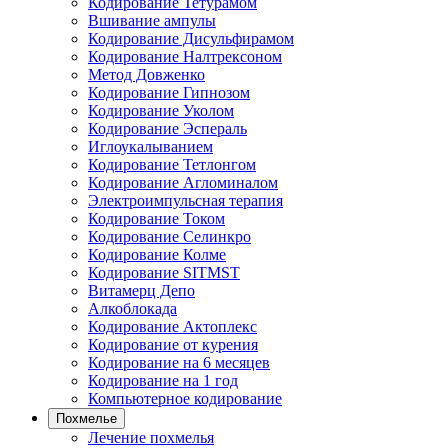
Кодирование Тетурамом
Вшивание ампулы
Кодирование Дисульфирамом
Кодирование Налтрексоном
Метод Довженко
Кодирование Гипнозом
Кодирование Уколом
Кодирование Эспераль
Иглоукалыванием
Кодирование Тетлонгом
Кодирование Агломиналом
Электроимпульсная терапия
Кодирование Током
Кодирование Селинкро
Кодирование Колме
Кодирование SITMST
Витамерц Депо
Алкоблокада
Кодирование Актоплекс
Кодирование от курения
Кодирование на 6 месяцев
Кодирование на 1 год
Компьютерное кодирование
Похмелье
Лечение похмелья