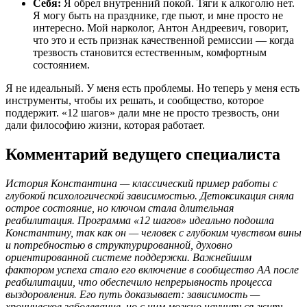
Себя:
Я обрел внутренний покой. Тяги к алкоголю нет.
Я могу быть на празднике, где пьют, и мне просто не
интересно. Мой нарколог, Антон Андреевич, говорит,
что это и есть признак качественной ремиссии — когда
трезвость становится естественным, комфортным
состоянием.
Я не идеальный. У меня есть проблемы. Но теперь у меня есть
инструменты, чтобы их решать, и сообщество, которое
поддержит. «12 шагов» дали мне не просто трезвость, они
дали философию жизни, которая работает.
Комментарий ведущего специалиста
История Константина — классический пример работы с
глубокой психологической зависимостью. Детоксикация сняла
острое состояние, но ключом стала длительная
реабилитация. Программа «12 шагов» идеально подошла
Константину, так как он — человек с глубоким чувством вины
и потребностью в структурированной, духовно
ориентированной системе поддержки. Важнейшим
фактором успеха стало его включение в сообщество АА после
реабилитации, что обеспечило непрерывность процесса
выздоровления. Его путь доказывает: зависимость —
хроническое заболевание, но с ним можно научиться жить